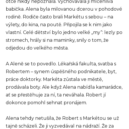
otce nikdy nepoznala. Vychovávala ji mlčenlivá
babička. Alena byla milovanou dcerou v pohodové
rodině. Rodiče často brali Markétu s sebou – na
výlety, do kina, na poutě. Připojila se k nim jako
vlastní. Celé dětství bylo jedno velké „my“: lezly po
stromech, hrály si na maminky, snily o tom, že
odjedou do velkého města.
A Aleně se to povedlo. Lékařská fakulta, svatba s
Robertem – synem úspěšného podnikatele, byt,
práce doktorky. Markéta zůstala ve městě,
prodávala boty. Ale když Alena nabídla kamarádce,
ať se přestěhuje za ní, ta neváhala. Robert jí
dokonce pomohl sehnat pronájem.
Alena tehdy netušila, že Robert s Markétou se už
tajně scházeli. Že ji vyzvedával na nádraží. Že za