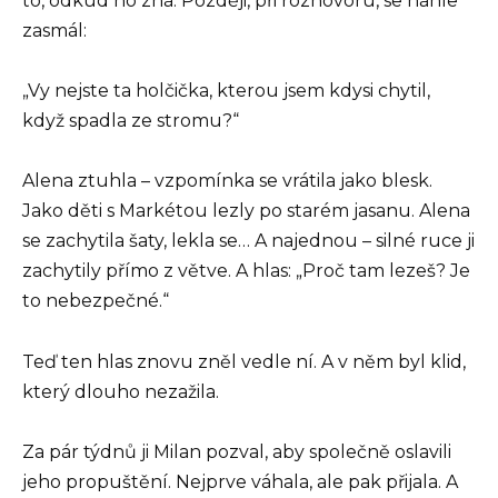
to, odkud ho zná. Později, při rozhovoru, se náhle
zasmál:
„Vy nejste ta holčička, kterou jsem kdysi chytil,
když spadla ze stromu?“
Alena ztuhla – vzpomínka se vrátila jako blesk.
Jako děti s Markétou lezly po starém jasanu. Alena
se zachytila šaty, lekla se… A najednou – silné ruce ji
zachytily přímo z větve. A hlas: „Proč tam lezeš? Je
to nebezpečné.“
Teď ten hlas znovu zněl vedle ní. A v něm byl klid,
který dlouho nezažila.
Za pár týdnů ji Milan pozval, aby společně oslavili
jeho propuštění. Nejprve váhala, ale pak přijala. A