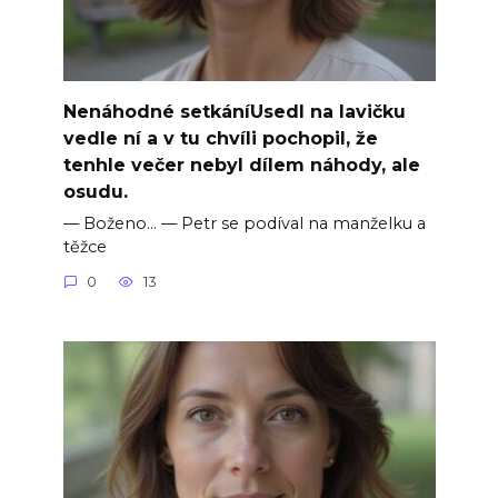
Nenáhodné setkáníUsedl na lavičku
vedle ní a v tu chvíli pochopil, že
tenhle večer nebyl dílem náhody, ale
osudu.
— Boženo… — Petr se podíval na manželku a
těžce
0
13