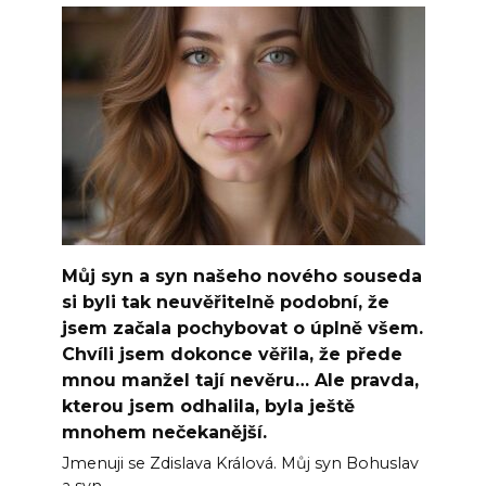
Můj syn a syn našeho nového souseda
si byli tak neuvěřitelně podobní, že
jsem začala pochybovat o úplně všem.
Chvíli jsem dokonce věřila, že přede
mnou manžel tají nevěru… Ale pravda,
kterou jsem odhalila, byla ještě
mnohem nečekanější.
Jmenuji se Zdislava Králová. Můj syn Bohuslav
a syn