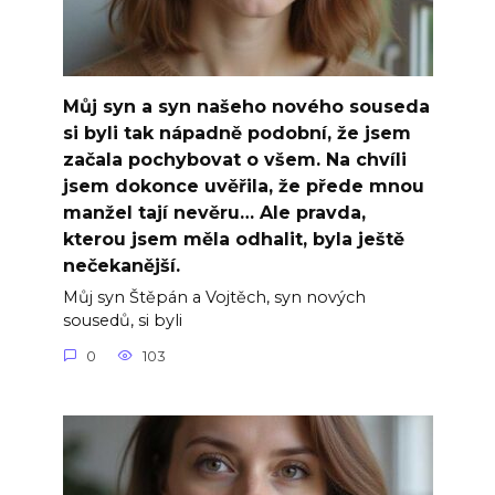
Můj syn a syn našeho nového souseda
si byli tak nápadně podobní, že jsem
začala pochybovat o všem. Na chvíli
jsem dokonce uvěřila, že přede mnou
manžel tají nevěru… Ale pravda,
kterou jsem měla odhalit, byla ještě
nečekanější.
Můj syn Štěpán a Vojtěch, syn nových
sousedů, si byli
0
103