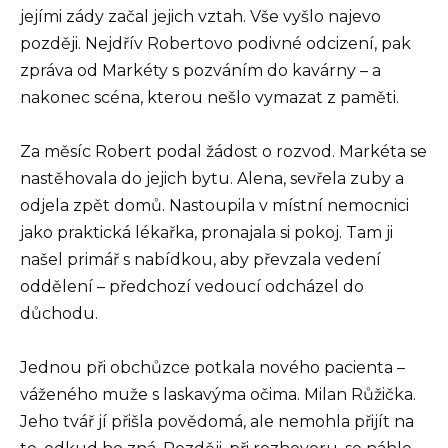
jejími zády začal jejich vztah. Vše vyšlo najevo
později. Nejdřív Robertovo podivné odcizení, pak
zpráva od Markéty s pozváním do kavárny – a
nakonec scéna, kterou nešlo vymazat z paměti.
Za měsíc Robert podal žádost o rozvod. Markéta se
nastěhovala do jejich bytu. Alena, sevřela zuby a
odjela zpět domů. Nastoupila v místní nemocnici
jako praktická lékařka, pronajala si pokoj. Tam ji
našel primář s nabídkou, aby převzala vedení
oddělení – předchozí vedoucí odcházel do
důchodu.
Jednou při obchůzce potkala nového pacienta –
váženého muže s laskavýma očima. Milan Růžička.
Jeho tvář jí přišla povědomá, ale nemohla přijít na