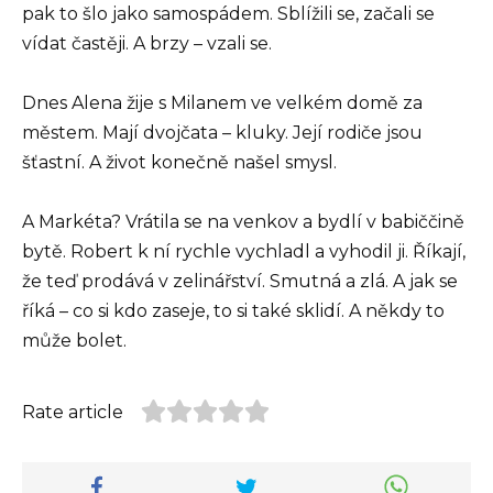
pak to šlo jako samospádem. Sblížili se, začali se
vídat častěji. A brzy – vzali se.
Dnes Alena žije s Milanem ve velkém domě za
městem. Mají dvojčata – kluky. Její rodiče jsou
šťastní. A život konečně našel smysl.
A Markéta? Vrátila se na venkov a bydlí v babiččině
bytě. Robert k ní rychle vychladl a vyhodil ji. Říkají,
že teď prodává v zelinářství. Smutná a zlá. A jak se
říká – co si kdo zaseje, to si také sklidí. A někdy to
může bolet.
Rate article