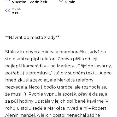
Vlastimil Zedníček
5 min
VIEWS
213
**Návrat do města zrady**
Stála v kuchyni a míchala bramboračku, když na
stole krátce pípl telefon. Zpráva přišla od její
nejlepší kamarádky – od Markéty. „Přijď do kavárny,
potřebuji si promluvit,“ stálo v suchém textu. Alena
hned zkusila zavolat, ale Markéta telefony
nezvedala. Něco ji bodlo u srdce, ale rozhodla se,
že musí jít. Rychle vypnula sporák, převlékla se, a
za půl hodiny už stála v jejich oblíbené kavárně. V
rohu u stolu seděla Markéta. A vedle ní – Robert.
Alenin manžel. A jejich postoj nenechal žádné