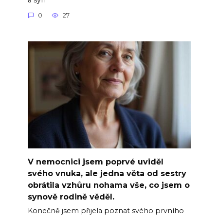
0
27
V nemocnici jsem poprvé uviděl
svého vnuka, ale jedna věta od sestry
obrátila vzhůru nohama vše, co jsem o
synově rodině věděl.
Konečně jsem přijela poznat svého prvního