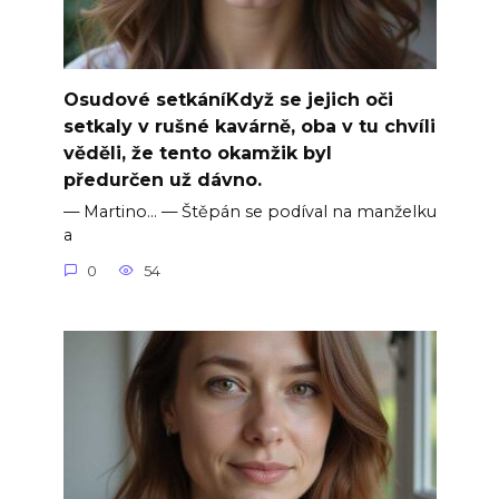
Osudové setkáníKdyž se jejich oči
setkaly v rušné kavárně, oba v tu chvíli
věděli, že tento okamžik byl
předurčen už dávno.
— Martino… — Štěpán se podíval na manželku
a
0
54