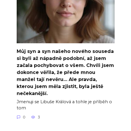
Můj syn a syn našeho nového souseda
si byli až nápadně podobní, až jsem
začala pochybovat o všem. Chvíli jsem
dokonce věřila, že přede mnou
manžel tají nevěru… Ale pravda,
kterou jsem měla zjistit, byla ještě
nečekanější.
Jmenuji se Libuše Králová a tohle je příběh o
tom
0
3