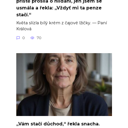
příště prosila o hlídání, jen jsem se
usmála a řekla: „Vždyť mi ta penze
stačí.“
Květa slízla bílý krém z čajové lžičky. — Paní
Králová
0
70
„Vám stačí důchod,“ řekla snacha.