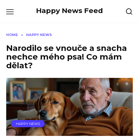
Skip
Happy News Feed
to
content
HOME
»
HAPPY NEWS
Narodilo se vnouče a snacha
nechce mého psa! Co mám
dělat?
HAPPY NEWS