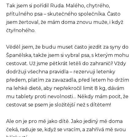
Tak jsem si pořídil Ruda. Malého, chytrého,
přítulného psa – skutečného společníka. Často
jsem žertoval, že mám doma znovu muže, i když
čtyřnohého.
Věděl jsem, že budu muset často jezdit za syny do
Španělska, takže jsem si vybral psa, s kterým mohu
cestovat. Už jsme pětkrát letěli do zahraničí! Vždy
dodržuji všechna pravidla – rezervuji letenky
předem, platím za zavazadla, před letem ho držím
na lehké dietě, aby nepřekročil limit 8 kg, dávám
mu tablety proti nevolnosti… Někdy mám pocit, že
cestovat se psem je složitější než s dítětem!
Ale on je pro mě jako dítě. Jako jediný mě doma
čeká, raduje se, když se vracím, a zahřívá mě svou