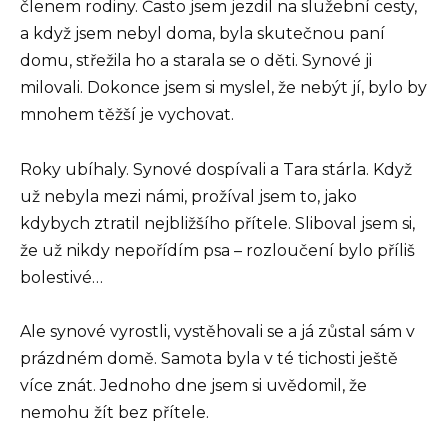
členem rodiny. Často jsem jezdil na služební cesty,
a když jsem nebyl doma, byla skutečnou paní
domu, střežila ho a starala se o děti. Synové ji
milovali. Dokonce jsem si myslel, že nebýt jí, bylo by
mnohem těžší je vychovat.
Roky ubíhaly. Synové dospívali a Tara stárla. Když
už nebyla mezi námi, prožíval jsem to, jako
kdybych ztratil nejbližšího přítele. Sliboval jsem si,
že už nikdy nepořídím psa – rozloučení bylo příliš
bolestivé…
Ale synové vyrostli, vystěhovali se a já zůstal sám v
prázdném domě. Samota byla v té tichosti ještě
více znát. Jednoho dne jsem si uvědomil, že
nemohu žít bez přítele.