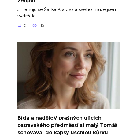
změnu.
Jmenuju se Šárka Králová a svého muže jsem
vydržela
0
115
Bída a nadějeV prašných ulicích
ostravského předměstí si malý Tomáš
schovával do kapsy uschlou kůrku