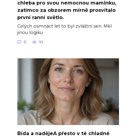
chleba pro svou nemocnou maminku,
zatímco za obzorem mírně prosvítalo
první ranní světlo.
Celých osmnáct let to byl zvláštní sen. Měl
jinou logiku
0
10
Bída a nadějeA přesto v té chladné