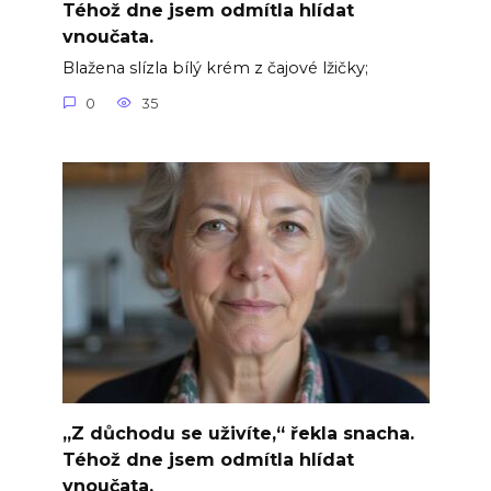
Téhož dne jsem odmítla hlídat
vnoučata.
Blažena slízla bílý krém z čajové lžičky;
0
35
„Z důchodu se uživíte,“ řekla snacha.
Téhož dne jsem odmítla hlídat
vnoučata.