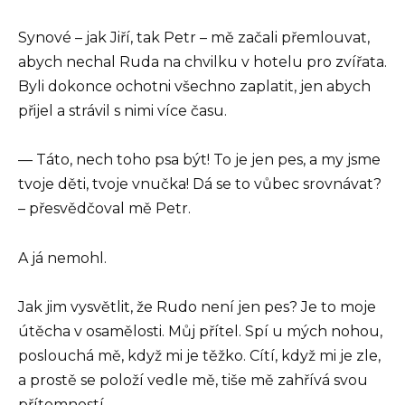
Synové – jak Jiří, tak Petr – mě začali přemlouvat,
abych nechal Ruda na chvilku v hotelu pro zvířata.
Byli dokonce ochotni všechno zaplatit, jen abych
přijel a strávil s nimi více času.
— Táto, nech toho psa být! To je jen pes, a my jsme
tvoje děti, tvoje vnučka! Dá se to vůbec srovnávat?
– přesvědčoval mě Petr.
A já nemohl.
Jak jim vysvětlit, že Rudo není jen pes? Je to moje
útěcha v osamělosti. Můj přítel. Spí u mých nohou,
poslouchá mě, když mi je těžko. Cítí, když mi je zle,
a prostě se položí vedle mě, tiše mě zahřívá svou
přítomností.