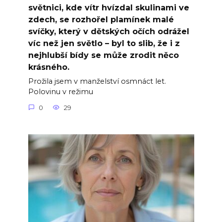
světnici, kde vítr hvízdal skulinami ve
zdech, se rozhořel plamínek malé
svíčky, který v dětských očích odrážel
víc než jen světlo – byl to slib, že i z
nejhlubší bídy se může zrodit něco
krásného.
Prožila jsem v manželství osmnáct let.
Polovinu v režimu
0
29