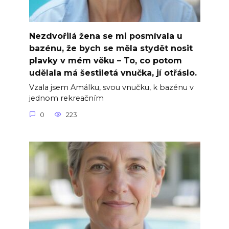
Nezdvořilá žena se mi posmívala u
bazénu, že bych se měla stydět nosit
plavky v mém věku – To, co potom
udělala má šestiletá vnučka, jí otřáslo.
Vzala jsem Amálku, svou vnučku, k bazénu v
jednom rekreačním
0
223