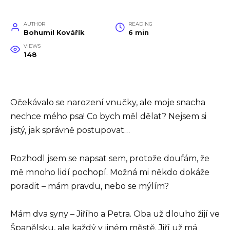
AUTHOR
READING
Bohumil Kovářík
6 min
VIEWS
148
Očekávalo se narození vnučky, ale moje snacha
nechce mého psa! Co bych měl dělat? Nejsem si
jistý, jak správně postupovat…
Rozhodl jsem se napsat sem, protože doufám, že
mě mnoho lidí pochopí. Možná mi někdo dokáže
poradit – mám pravdu, nebo se mýlím?
Mám dva syny – Jiřího a Petra. Oba už dlouho žijí ve
Španělsku, ale každý v jiném městě. Jiří už má