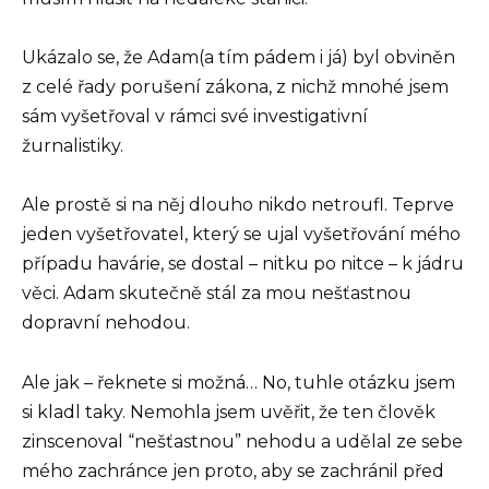
Ukázalo se, že Adam(a tím pádem i já) byl obviněn
z celé řady porušení zákona, z nichž mnohé jsem
sám vyšetřoval v rámci své investigativní
žurnalistiky.
Ale prostě si na něj dlouho nikdo netroufl. Teprve
jeden vyšetřovatel, který se ujal vyšetřování mého
případu havárie, se dostal – nitku po nitce – k jádru
věci. Adam skutečně stál za mou nešťastnou
dopravní nehodou.
Ale jak – řeknete si možná… No, tuhle otázku jsem
si kladl taky. Nemohla jsem uvěřit, že ten člověk
zinscenoval “nešťastnou” nehodu a udělal ze sebe
mého zachránce jen proto, aby se zachránil před