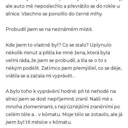
ale auto mě neposlechlo a převrátilo se do rokle u
silnice. Všechno se ponořilo do černé mlhy.
Probudil jsem se na neznámém místě.
Kde jsem to vlastně byl? Co se stalo? Uplynulo
několik minut a přišla ke mně žena, která byla
velmi ráda, že jsem se probudil, a šla se o to s
někým podělit. Zatímco jsem přemýšlel, co se děje,
vrátila se a začala mi vyprávět…
A bylo toho k vyprávění hodně: při té nehodě na
silnici jsem se dost nepříjemně zranil. Našli mě s
mnoha zlomeninami, s nejrůznějšími zraněními po
celém těle a… v kómatu. Moje tělo se zotavilo, ale já
jsem byl tři měsíce v kómatu.