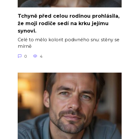
Tchyně před celou rodinou prohlásila,
že moji rodiče sedí na krku jejímu
synovi.
Celé to mělo kolorit podivného snu: stěny se
mírně
0
4