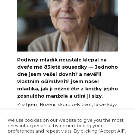
Podivný mladík neustále klepal na
dveře mé 83leté sousedky — Jednoho
dne jsem vešel dovnitř a nevěřil
vlastním očímUvnitř jsem našel
mladíka, jak jí něžně čte z knížky jejího
zesnulého manžela a utírá jí slzy.
Znal jsem Boženu skoro celý život, takže když
se u
We use cookies on our website to give you the most
0
48
relevant experience by remembering your
preferences and repeat visits. By clicking “Accept All”,