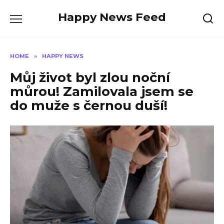
Skip
Happy News Feed
to
content
HOME
»
HAPPY NEWS
Můj život byl zlou noční
můrou! Zamilovala jsem se
do muže s černou duší!