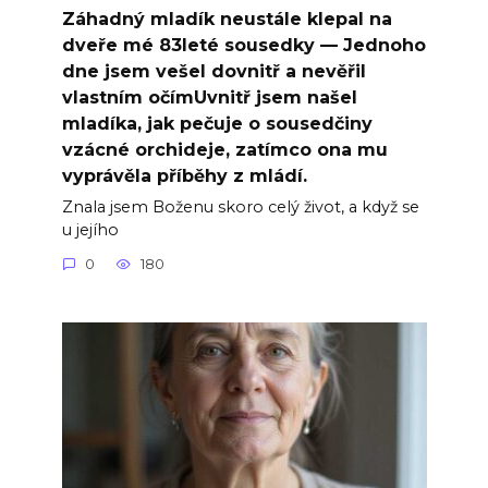
Záhadný mladík neustále klepal na
dveře mé 83leté sousedky — Jednoho
dne jsem vešel dovnitř a nevěřil
vlastním očímUvnitř jsem našel
mladíka, jak pečuje o sousedčiny
vzácné orchideje, zatímco ona mu
vyprávěla příběhy z mládí.
Znala jsem Boženu skoro celý život, a když se
u jejího
0
180