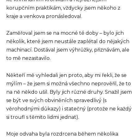
korupčním praktikám, vždycky jsem někoho z
kraje a venkova pronásledoval.
Zaměřoval jsem se na mocné té doby – bylo jich
několik, které jsem neustále zaplétal do nějakých
machinací. Dostával jsem výhrůžky, přiznávám, ale
to mě nezastavilo.
Někteří mě vyhledali jen proto, aby mi řekli, že se
mýlím – že jsem si možná všechno neprověřil, že to
na ně někdo ušil. Byly jich různé druhy. Snažil jsem
se být ve svých obviněních spravedlivý (s
věrohodnými důkazy) i statečný (protože ne každý
si troufl s těmito lidmi jednat).
Moje odvaha byla rozdrcena během několika