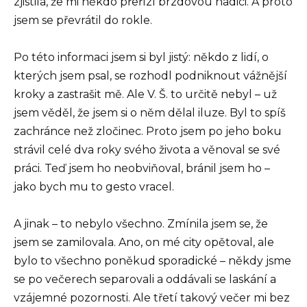
zjistila, že mi někdo přeřízl brzdovou hadici. A proto
jsem se převrátil do rokle.
Po této informaci jsem si byl jistý: někdo z lidí, o
kterých jsem psal, se rozhodl podniknout vážnější
kroky a zastrašit mě. Ale V. Š. to určitě nebyl – už
jsem věděl, že jsem si o něm dělal iluze. Byl to spíš
zachránce než zločinec. Proto jsem po jeho boku
strávil celé dva roky svého života a věnoval se své
práci. Teď jsem ho neobviňoval, bránil jsem ho –
jako bych mu to gesto vracel.
A jinak – to nebylo všechno. Zmínila jsem se, že
jsem se zamilovala. Ano, on mé city opětoval, ale
bylo to všechno poněkud sporadické – někdy jsme
se po večerech separovali a oddávali se laskání a
vzájemné pozornosti. Ale třetí takový večer mi bez