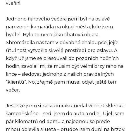
vteřin!
Jednoho říjnového večera jsem byl na oslavě
narozenin kamaráda na okraji města, kde jsem
bydlel. Bylo to něco jako chatová oblast.
Shromáždila nás tam v půvabné chaloupce, jejíž
útulnost vytvořila skvělé prostředí pro oslavu. A
když už jsme se přesouvali do pozdních nočních
hodin, zavolali mi, že musím být velmi brzy ráno na
lince – sledovat jednoho z našich pravidelných
“klientů”. No, zřejmě jsem musel odjet ještě ten
večer.
Ještě že jsem si za soumraku nedal víc než sklenku
šampaňského – sedl jsem do auta a odjel. Ujel jsem
pár kilometrů od domu a najednou se přede
mnou objevila silueta – prudce jsem dupl na brzdy,