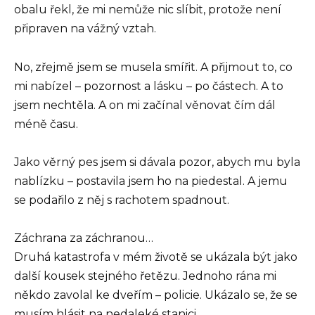
obalu řekl, že mi nemůže nic slíbit, protože není
připraven na vážný vztah.
No, zřejmě jsem se musela smířit. A přijmout to, co
mi nabízel – pozornost a lásku – po částech. A to
jsem nechtěla. A on mi začínal věnovat čím dál
méně času.
Jako věrný pes jsem si dávala pozor, abych mu byla
nablízku – postavila jsem ho na piedestal. A jemu
se podařilo z něj s rachotem spadnout.
Záchrana za záchranou…
Druhá katastrofa v mém životě se ukázala být jako
další kousek stejného řetězu. Jednoho rána mi
někdo zavolal ke dveřím – policie. Ukázalo se, že se
musím hlásit na nedaleké stanici.