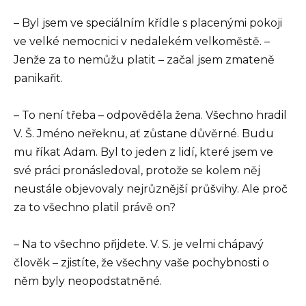
– Byl jsem ve speciálním křídle s placenými pokoji
ve velké nemocnici v nedalekém velkoměstě. –
Jenže za to nemůžu platit – začal jsem zmateně
panikařit.
– To není třeba – odpověděla žena. Všechno hradil
V. Š. Jméno neřeknu, ať zůstane důvěrné. Budu
mu říkat Adam. Byl to jeden z lidí, které jsem ve
své práci pronásledoval, protože se kolem něj
neustále objevovaly nejrůznější průšvihy. Ale proč
za to všechno platil právě on?
– Na to všechno přijdete. V. S. je velmi chápavý
člověk – zjistíte, že všechny vaše pochybnosti o
něm byly neopodstatněné.