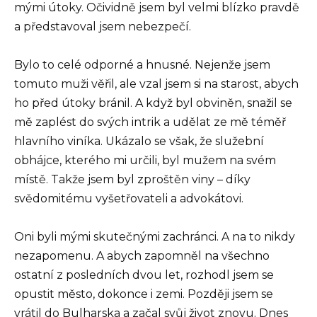
mými útoky. Očividně jsem byl velmi blízko pravdě
a představoval jsem nebezpečí.
Bylo to celé odporné a hnusné. Nejenže jsem
tomuto muži věřil, ale vzal jsem si na starost, abych
ho před útoky bránil. A když byl obviněn, snažil se
mě zaplést do svých intrik a udělat ze mě téměř
hlavního viníka. Ukázalo se však, že služební
obhájce, kterého mi určili, byl mužem na svém
místě. Takže jsem byl zproštěn viny – díky
svědomitému vyšetřovateli a advokátovi.
Oni byli mými skutečnými zachránci. A na to nikdy
nezapomenu. A abych zapomněl na všechno
ostatní z posledních dvou let, rozhodl jsem se
opustit město, dokonce i zemi. Později jsem se
vrátil do Bulharska a začal svůj život znovu. Dnes