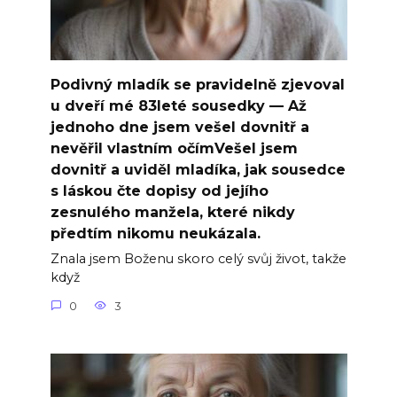
Podivný mladík se pravidelně zjevoval
u dveří mé 83leté sousedky — Až
jednoho dne jsem vešel dovnitř a
nevěřil vlastním očímVešel jsem
dovnitř a uviděl mladíka, jak sousedce
s láskou čte dopisy od jejího
zesnulého manžela, které nikdy
předtím nikomu neukázala.
Znala jsem Boženu skoro celý svůj život, takže
když
0
3