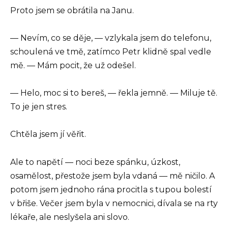
Proto jsem se obrátila na Janu.
— Nevím, co se děje, — vzlykala jsem do telefonu,
schoulená ve tmě, zatímco Petr klidně spal vedle
mě. — Mám pocit, že už odešel.
— Helo, moc si to bereš, — řekla jemně. — Miluje tě.
To je jen stres.
Chtěla jsem jí věřit.
Ale to napětí — noci beze spánku, úzkost,
osamělost, přestože jsem byla vdaná — mě ničilo. A
potom jsem jednoho rána procitla s tupou bolestí
v břiše. Večer jsem byla v nemocnici, dívala se na rty
lékaře, ale neslyšela ani slovo.