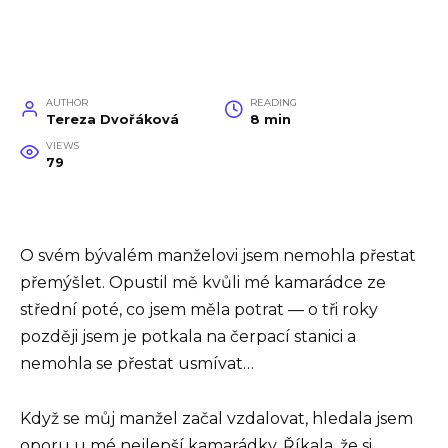
AUTHOR
READING
Tereza Dvořáková
8 min
VIEWS
79
O svém bývalém manželovi jsem nemohla přestat
přemýšlet. Opustil mě kvůli mé kamarádce ze
střední poté, co jsem měla potrat — o tři roky
později jsem je potkala na čerpací stanici a
nemohla se přestat usmívat…
Když se můj manžel začal vzdalovat, hledala jsem
oporu u mé nejlepší kamarádky. Říkala, že si