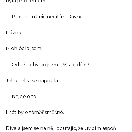
byla problémem.
— Prostě… už nic necítím. Dávno.
Dávno.
Přehlédla jsem.
— Od té doby, co jsem přišla o dítě?
Jeho čelist se napnula.
— Nejde o to.
Lhát bylo téměř směšné.
Dívala jsem se na něj, doufajíc, že uvidím aspoň