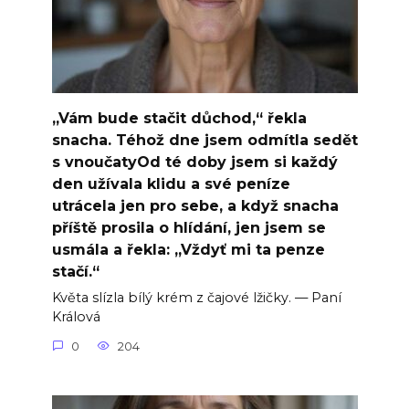
„Vám bude stačit důchod,“ řekla
snacha. Téhož dne jsem odmítla sedět
s vnoučatyOd té doby jsem si každý
den užívala klidu a své peníze
utrácela jen pro sebe, a když snacha
příště prosila o hlídání, jen jsem se
usmála a řekla: „Vždyť mi ta penze
stačí.“
Květa slízla bílý krém z čajové lžičky. — Paní
Králová
0
204