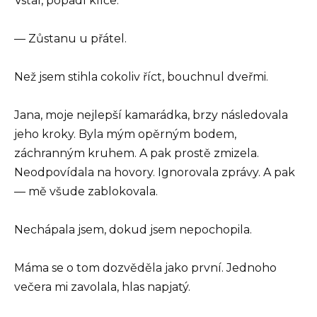
Vstal, popadl klíče.
— Zůstanu u přátel.
Než jsem stihla cokoliv říct, bouchnul dveřmi.
Jana, moje nejlepší kamarádka, brzy následovala
jeho kroky. Byla mým opěrným bodem,
záchranným kruhem. A pak prostě zmizela.
Neodpovídala na hovory. Ignorovala zprávy. A pak
— mě všude zablokovala.
Nechápala jsem, dokud jsem nepochopila.
Máma se o tom dozvěděla jako první. Jednoho
večera mi zavolala, hlas napjatý.