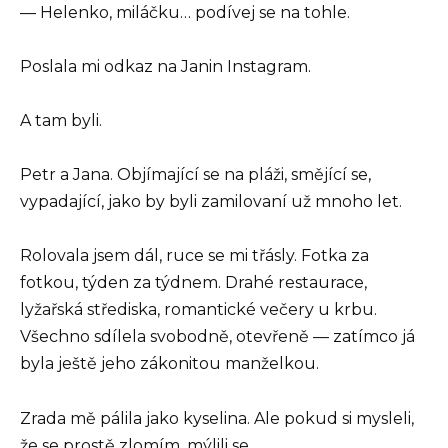
— Helenko, miláčku… podívej se na tohle.
Poslala mi odkaz na Janin Instagram.
A tam byli.
Petr a Jana. Objímající se na pláži, smějící se,
vypadající, jako by byli zamilovaní už mnoho let.
Rolovala jsem dál, ruce se mi třásly. Fotka za
fotkou, týden za týdnem. Drahé restaurace,
lyžařská střediska, romantické večery u krbu.
Všechno sdílela svobodně, otevřeně — zatímco já
byla ještě jeho zákonitou manželkou.
Zrada mě pálila jako kyselina. Ale pokud si mysleli,
že se prostě zlomím, mýlili se.