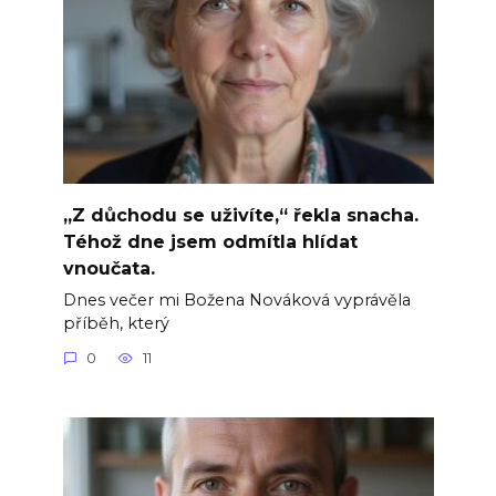
„Z důchodu se uživíte,“ řekla snacha.
Téhož dne jsem odmítla hlídat
vnoučata.
Dnes večer mi Božena Nováková vyprávěla
příběh, který
0
11