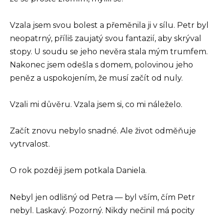
Vzala jsem svou bolest a přeměnila ji v sílu. Petr byl
neopatrný, příliš zaujatý svou fantazií, aby skrýval
stopy. U soudu se jeho nevěra stala mým trumfem.
Nakonec jsem odešla s domem, polovinou jeho
peněz a uspokojením, že musí začít od nuly.
Vzali mi důvěru. Vzala jsem si, co mi náleželo.
Začít znovu nebylo snadné. Ale život odměňuje
vytrvalost.
O rok později jsem potkala Daniela.
Nebyl jen odlišný od Petra — byl vším, čím Petr
nebyl. Laskavý. Pozorný. Nikdy nečinil má pocity