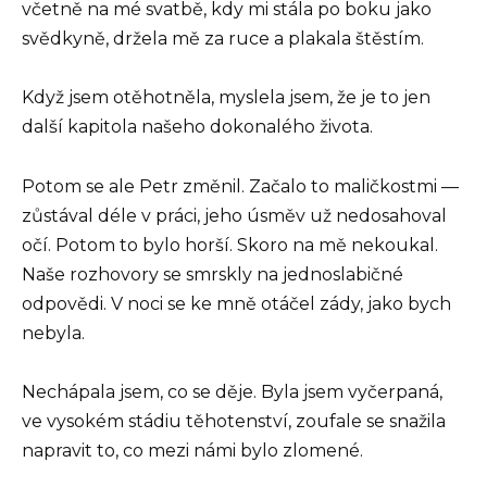
včetně na mé svatbě, kdy mi stála po boku jako
svědkyně, držela mě za ruce a plakala štěstím.
Když jsem otěhotněla, myslela jsem, že je to jen
další kapitola našeho dokonalého života.
Potom se ale Petr změnil. Začalo to maličkostmi —
zůstával déle v práci, jeho úsměv už nedosahoval
očí. Potom to bylo horší. Skoro na mě nekoukal.
Naše rozhovory se smrskly na jednoslabičné
odpovědi. V noci se ke mně otáčel zády, jako bych
nebyla.
Nechápala jsem, co se děje. Byla jsem vyčerpaná,
ve vysokém stádiu těhotenství, zoufale se snažila
napravit to, co mezi námi bylo zlomené.