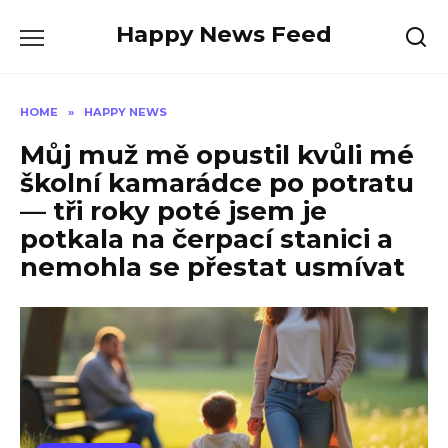
Skip
Happy News Feed
to
content
HOME
»
HAPPY NEWS
Můj muž mě opustil kvůli mé
školní kamarádce po potratu
— tři roky poté jsem je
potkala na čerpací stanici a
nemohla se přestat usmívat