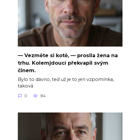
— Vezměte si kotě, — prosila žena na
trhu. Kolemjdoucí překvapil svým
činem.
Bylo to dávno, teď už je to jen vzpomínka,
taková
0
84