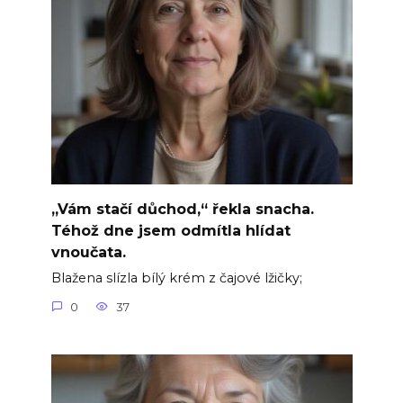
„Vám stačí důchod,“ řekla snacha.
Téhož dne jsem odmítla hlídat
vnoučata.
Blažena slízla bílý krém z čajové lžičky;
0
37