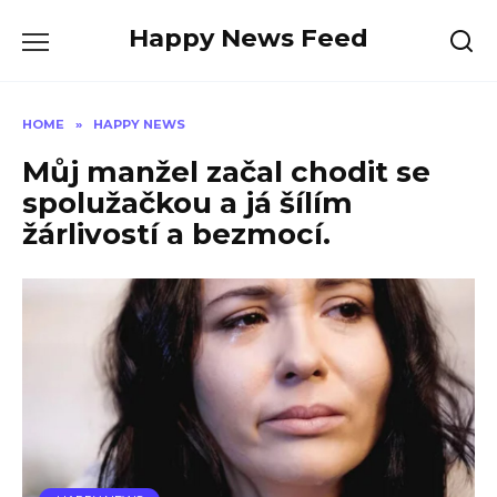
Skip
Happy News Feed
to
content
HOME
»
HAPPY NEWS
Můj manžel začal chodit se
spolužačkou a já šílím
žárlivostí a bezmocí.