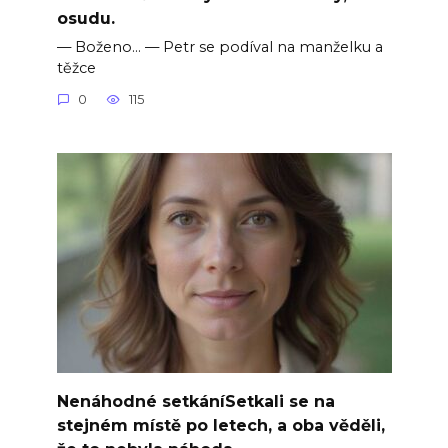
osudu.
— Boženo… — Petr se podíval na manželku a
těžce
0
115
Nenáhodné setkáníSetkali se na
stejném místě po letech, a oba věděli,