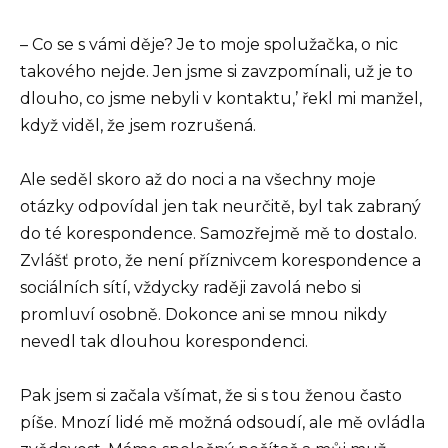
– Co se s vámi děje? Je to moje spolužačka, o nic
takového nejde. Jen jsme si zavzpomínali, už je to
dlouho, co jsme nebyli v kontaktu,’ řekl mi manžel,
když viděl, že jsem rozrušená.
Ale seděl skoro až do noci a na všechny moje
otázky odpovídal jen tak neurčitě, byl tak zabraný
do té korespondence. Samozřejmě mě to dostalo.
Zvlášť proto, že není příznivcem korespondence a
sociálních sítí, vždycky raději zavolá nebo si
promluví osobně. Dokonce ani se mnou nikdy
nevedl tak dlouhou korespondenci.
Pak jsem si začala všímat, že si s tou ženou často
píše. Mnozí lidé mě možná odsoudí, ale mě ovládla