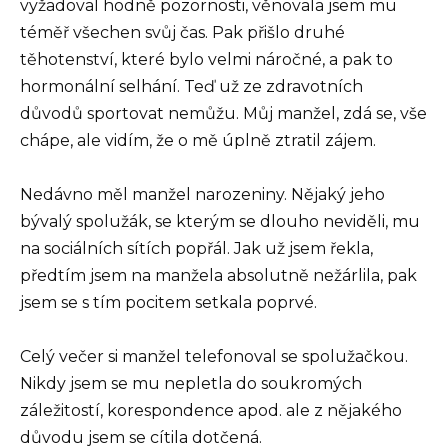
vyžadoval hodně pozornosti, věnovala jsem mu
téměř všechen svůj čas. Pak přišlo druhé
těhotenství, které bylo velmi náročné, a pak to
hormonální selhání. Teď už ze zdravotních
důvodů sportovat nemůžu. Můj manžel, zdá se, vše
chápe, ale vidím, že o mě úplně ztratil zájem.
Nedávno měl manžel narozeniny. Nějaký jeho
bývalý spolužák, se kterým se dlouho neviděli, mu
na sociálních sítích popřál. Jak už jsem řekla,
předtím jsem na manžela absolutně nežárlila, pak
jsem se s tím pocitem setkala poprvé.
Celý večer si manžel telefonoval se spolužačkou.
Nikdy jsem se mu nepletla do soukromých
záležitostí, korespondence apod. ale z nějakého
důvodu jsem se cítila dotčená.