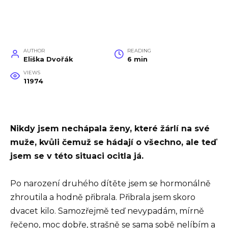
AUTHOR
READING
Eliška Dvořák
6 min
VIEWS
11974
Nikdy jsem nechápala ženy, které žárlí na své
muže, kvůli čemuž se hádají o všechno, ale teď
jsem se v této situaci ocitla já.
Po narození druhého dítěte jsem se hormonálně
zhroutila a hodně přibrala. Přibrala jsem skoro
dvacet kilo. Samozřejmě teď nevypadám, mírně
řečeno, moc dobře, strašně se sama sobě nelíbím a