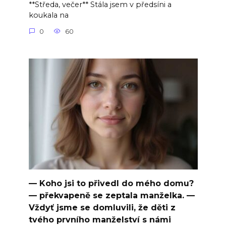
**Středa, večer** Stála jsem v předsíni a
koukala na
0
60
— Koho jsi to přivedl do mého domu?
— překvapeně se zeptala manželka. —
Vždyť jsme se domluvili, že děti z
tvého prvního manželství s námi