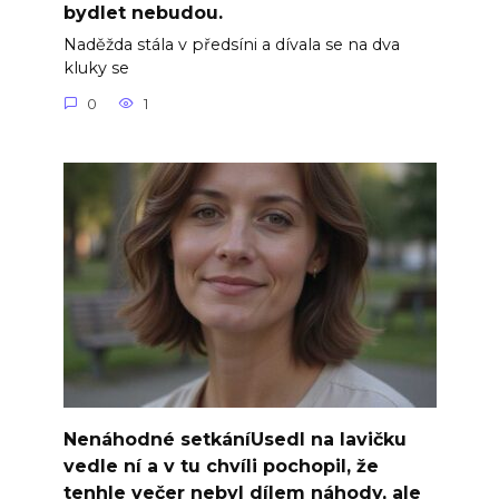
bydlet nebudou.
Naděžda stála v předsíni a dívala se na dva
kluky se
0
1
Nenáhodné setkáníUsedl na lavičku
vedle ní a v tu chvíli pochopil, že
tenhle večer nebyl dílem náhody, ale