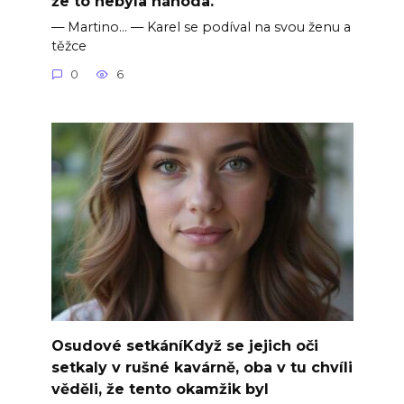
že to nebyla náhoda.
— Martino… — Karel se podíval na svou ženu a
těžce
0
6
Osudové setkáníKdyž se jejich oči
setkaly v rušné kavárně, oba v tu chvíli
věděli, že tento okamžik byl