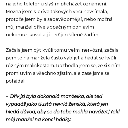
na jeho telefonu slyším přicházet oznámení.
Možná jsem si dříve takových věcí nevšímala,
protože jsem byla sebevědomější, nebo možná
můj manžel dříve s opačným pohlavím
nekomunikoval a já teď jen šíleně žárlím.
Začala jsem být kvůli tomu velmi nervózní, začala
jsem se na manžela často vybíjet a hádat se kvůli
různým maličkostem. Rozhodla jsem se, že si s ním
promluvím a všechno zjistím, ale zase jsme se
pohádali.
– ‘Dřív jsi byla dokonalá manželka, ale teď
vypadáš jako tlustá nevrlá ženská, která jen
hledá důvod, aby se do tebe mohla navážet,’ řekl
můj manžel na konci hádky.