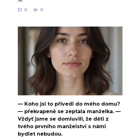
0
0
— Koho jsi to přivedl do mého domu?
— překvapeně se zeptala manželka. —
Vždyť jsme se domluvili, že děti z
tvého prvního manželství s námi
bydlet nebudou.