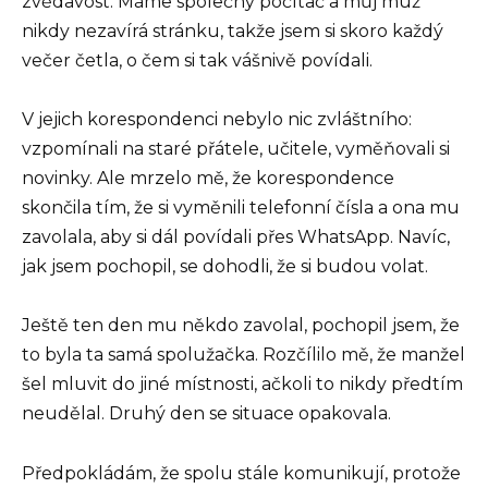
zvědavost. Máme společný počítač a můj muž
nikdy nezavírá stránku, takže jsem si skoro každý
večer četla, o čem si tak vášnivě povídali.
V jejich korespondenci nebylo nic zvláštního:
vzpomínali na staré přátele, učitele, vyměňovali si
novinky. Ale mrzelo mě, že korespondence
skončila tím, že si vyměnili telefonní čísla a ona mu
zavolala, aby si dál povídali přes WhatsApp. Navíc,
jak jsem pochopil, se dohodli, že si budou volat.
Ještě ten den mu někdo zavolal, pochopil jsem, že
to byla ta samá spolužačka. Rozčílilo mě, že manžel
šel mluvit do jiné místnosti, ačkoli to nikdy předtím
neudělal. Druhý den se situace opakovala.
Předpokládám, že spolu stále komunikují, protože