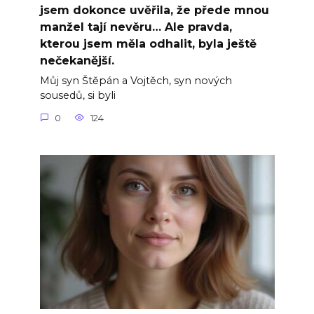
jsem dokonce uvěřila, že přede mnou
manžel tají nevěru… Ale pravda,
kterou jsem měla odhalit, byla ještě
nečekanější.
Můj syn Štěpán a Vojtěch, syn nových
sousedů, si byli
0
124