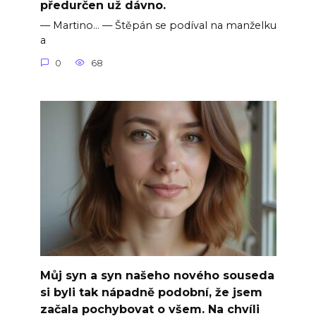
předurčen už dávno.
— Martino… — Štěpán se podíval na manželku
a
0
68
Můj syn a syn našeho nového souseda
si byli tak nápadně podobní, že jsem
začala pochybovat o všem. Na chvíli