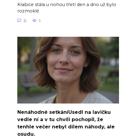
Krabice stála u nohou třetí den a dno už bylo
rozmoklé
0
1
Nenáhodné setkáníUsedl na lavičku
vedle ní a v tu chvíli pochopil, že
tenhle večer nebyl dílem náhody, ale
osudu.