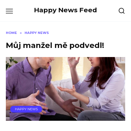
Skip
Happy News Feed
to
content
HOME
»
HAPPY NEWS
Můj manžel mě podvedl!
HAPPY NEWS