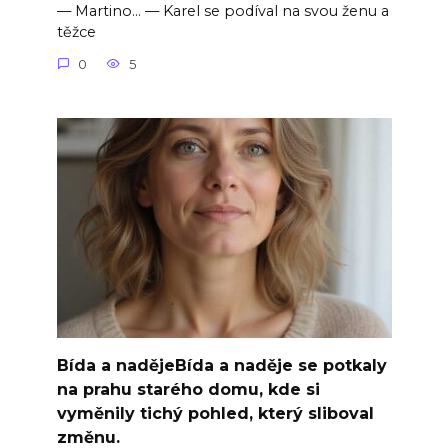
— Martino… — Karel se podíval na svou ženu a
těžce
0
5
Bída a nadějeBída a naděje se potkaly
na prahu starého domu, kde si
vyměnily tichý pohled, který sliboval
změnu.