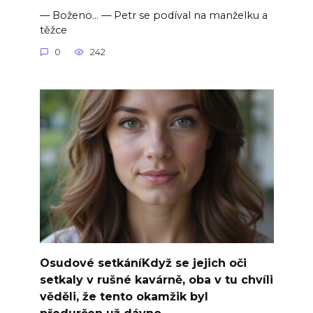
— Boženo… — Petr se podíval na manželku a
těžce
0
242
Osudové setkáníKdyž se jejich oči
setkaly v rušné kavárně, oba v tu chvíli
věděli, že tento okamžik byl
předurčen už dávno.