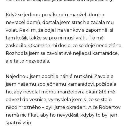
Když se jednou po víkendu manžel dlouho
nevracel domů, dostala jsem strach a začala mu
volat. Řekl mi, že odjel na venkov a zapomněl si
tam košili, takže se pro ni musí vrátit. To mě
zaskočilo. Okamžitě mi došlo, že se děje něco zlého.
Rozhodla jsem se zavolat své nejlepší kamarádce,
ale ta to nezvedala.
Najednou jsem pocítila náhlé nutkání. Zavolala
jsem našemu společnému kamarádovi, požádala
ho, aby nevolal mému manželovi a okamžitě mě
odvezl do vesnice, vymyslela jsem si, že se stalo
něco hrozného – byli jsme okradeni. A že Robertovi
nemá nic říkat, aby ho nevyděsil, kdyby to byl jen
špatný vtip.