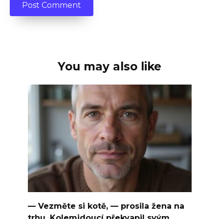
You may also like
— Vezměte si kotě, — prosila žena na
trhu. Kolemjdoucí překvapil svým