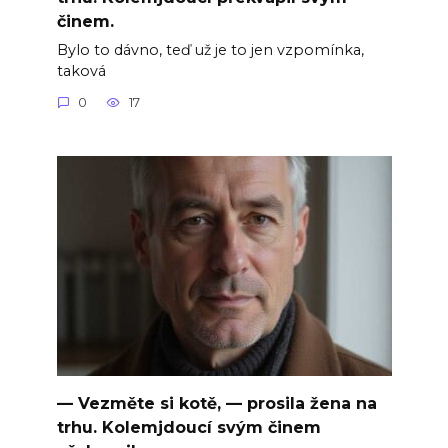
činem.
Bylo to dávno, teď už je to jen vzpomínka,
taková
0
17
— Vezměte si kotě, — prosila žena na
trhu. Kolemjdoucí svým činem