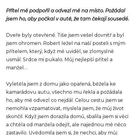
Přítel mě podpořil a odvezl mě na místo. Požádal
jsem ho, aby počkal v autě, že tam čekají sousedé.
Dveře byly otevřené. Tiše jsem vešel dovnitř a byl
jsem ohromen. Robert ležel na naší posteli s mým
přítelem, který, když mě uviděl, se zlomyslně
usmál. Srdce mi pukalo. Můj nejlepší přítel a
manžel…
Vyletěla jsem z domu jako opařená, běžela ke
kamarádovu autu, všechno mu řekla a požádala
ho, aby mě odvezl co nejdál. Celou cestu jsem se
nemohla vzpamatovat, myslela jsem, že můj život
skončil. Když jsem dorazila domů, sbalila jsem si věci
a chtěla od manžela odejít, ale najednou mě něco
zastavilo. Uvědomila jsem si, že nechci, aby můj