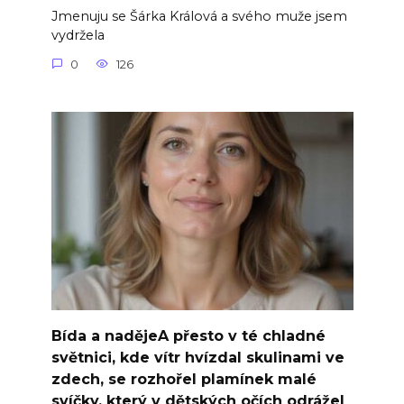
Jmenuju se Šárka Králová a svého muže jsem
vydržela
0
126
Bída a nadějeA přesto v té chladné
světnici, kde vítr hvízdal skulinami ve
zdech, se rozhořel plamínek malé
svíčky, který v dětských očích odrážel