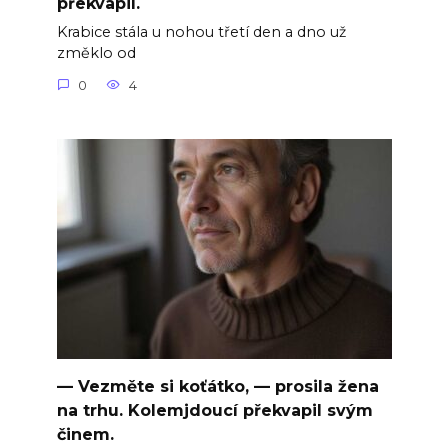
překvapil.
Krabice stála u nohou třetí den a dno už
změklo od
0
4
— Vezměte si koťátko, — prosila žena
na trhu. Kolemjdoucí překvapil svým
činem.