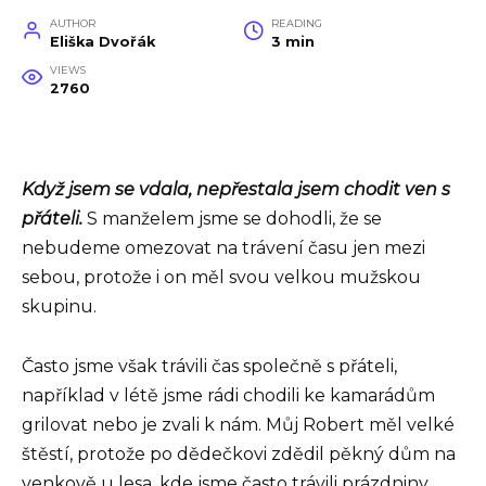
AUTHOR
READING
Eliška Dvořák
3 min
VIEWS
2760
Když jsem se vdala, nepřestala jsem chodit ven s
přáteli.
S manželem jsme se dohodli, že se
nebudeme omezovat na trávení času jen mezi
sebou, protože i on měl svou velkou mužskou
skupinu.
Často jsme však trávili čas společně s přáteli,
například v létě jsme rádi chodili ke kamarádům
grilovat nebo je zvali k nám. Můj Robert měl velké
štěstí, protože po dědečkovi zdědil pěkný dům na
venkově u lesa, kde jsme často trávili prázdniny.