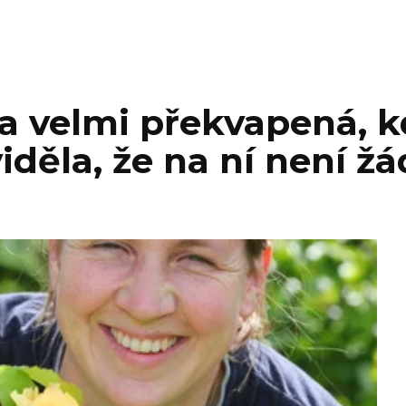
a velmi překvapená, kd
iděla, že na ní není ž