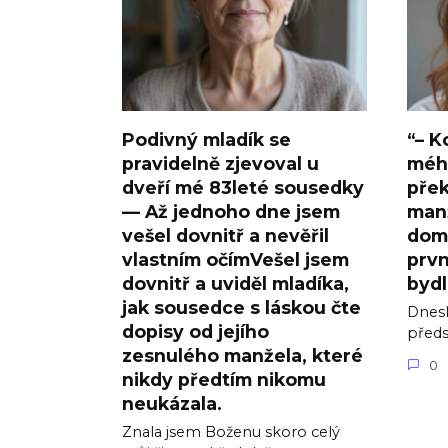
Podivný mladík se
“– K
pravidelně zjevoval u
méh
dveří mé 83leté sousedky
přek
— Až jednoho dne jsem
manž
vešel dovnitř a nevěřil
doml
vlastním očímVešel jsem
prvn
dovnitř a uviděl mladíka,
bydl
jak sousedce s láskou čte
Dnesk
dopisy od jejího
předsí
zesnulého manžela, které
0
nikdy předtím nikomu
neukázala.
Znala jsem Boženu skoro celý