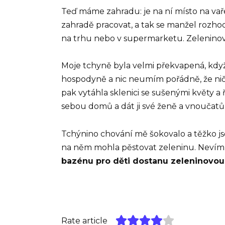
Teď máme zahradu: je na ní místo na vař
zahradě pracovat, a tak se manžel rozhod
na trhu nebo v supermarketu. Zeleninové 
Moje tchyně byla velmi překvapená, když p
hospodyně a nic neumím pořádně, že ničí
pak vytáhla sklenici se sušenými květy a ř
sebou domů a dát ji své ženě a vnoučatům,
Tchýnino chování mě šokovalo a těžko jse
na něm mohla pěstovat zeleninu. Nevím, 
bazénu pro děti dostanu zeleninovou
Rate article