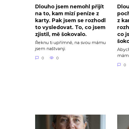
Dlouho jsem nemohl přijít
Dlo
na to, kam mizí peníze z
poch
karty. Pak jsem se rozhodl
z ka
to vysledovat. To, co jsem
rozh
zjistil, mě šokovalo.
co j
šoko
Řeknu ti upřímně, na svou mámu
jsem naštvaný.
Abych
mámu
0
0
0