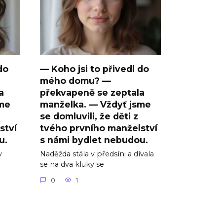
do
— Koho jsi to přivedl do
mého domu? —
a
překvapeně se zeptala
sme
manželka. — Vždyť jsme
se domluvili, že děti z
ství
tvého prvního manželství
u.
s námi bydlet nebudou.
v
Naděžda stála v předsíni a dívala
se na dva kluky se
0
1