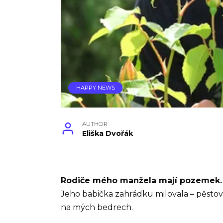
HAPPY NEWS
AUTHOR
Eliška Dvořák
Rodiče mého manžela mají pozemek.
Jeho babička zahrádku milovala – pěstovala
na mých bedrech.