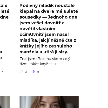
tále
Podivný mladík neustále
3leté
klepal na dveře mé 83leté
 dne
sousedky — Jednoho dne
jsem vešel dovnitř a
nevěřil vlastním
očímUvnitř jsem našel
mladíka, jak jí něžně čte z
knížky jejího zesnulého
a
manžela a utírá jí slzy.
 z
Znal jsem Boženu skoro celý
život, takže když se u
lý
0
9