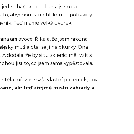
k jeden háček – nechtěla jsem na
 to, abychom si mohli koupit potraviny
rávník. Teď máme velký dvorek.
nina ani ovoce. Říkala, že jsem hrozná
jaký muž a ptal se jí na okurky. Ona
A dodala, že by si tu sklenici měl vzít s
mohou jíst to, co jsem sama vypěstovala.
chtěla mít zase svůj vlastní pozemek, aby
ané, ale teď zřejmě místo zahrady a