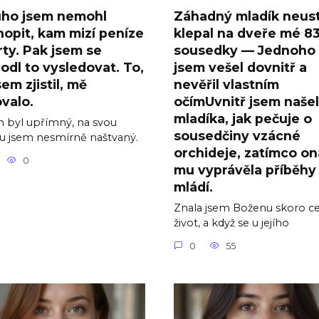
uho jsem nemohl
Záhadný mladík neus
opit, kam mizí peníze
klepal na dveře mé 8
rty. Pak jsem se
sousedky — Jednoho
odl to vysledovat. To,
jsem vešel dovnitř a
sem zjistil, mě
nevěřil vlastním
valo.
očímUvnitř jsem našel
mladíka, jak pečuje o
 byl upřímný, na svou
sousedčiny vzácné
 jsem nesmírně naštvaný.
orchideje, zatímco on
0
mu vyprávěla příběhy
mládí.
Znala jsem Boženu skoro ce
život, a když se u jejího
0
55