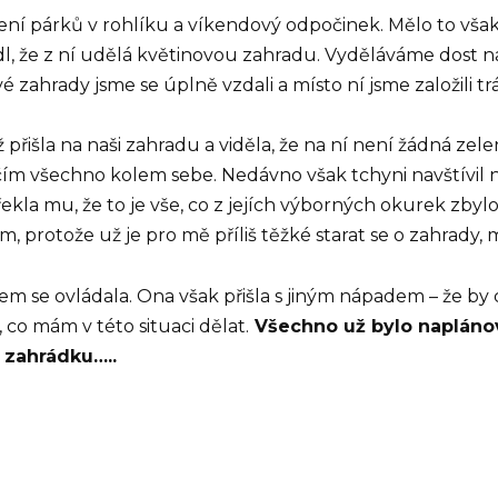
ení párků v rohlíku a víkendový odpočinek. Mělo to vša
l, že z ní udělá květinovou zahradu. Vyděláváme dost na
zahrady jsme se úplně vzdali a místo ní jsme založili t
řišla na naši zahradu a viděla, že na ní není žádná zele
m všechno kolem sebe. Nedávno však tchyni navštívil ně
ekla mu, že to je vše, co z jejích výborných okurek zbylo. 
 protože už je pro mě příliš těžké starat se o zahrady, 
m se ovládala. Ona však přišla s jiným nápadem – že by 
co mám v této situaci dělat.
Všechno už bylo naplánov
 zahrádku…..