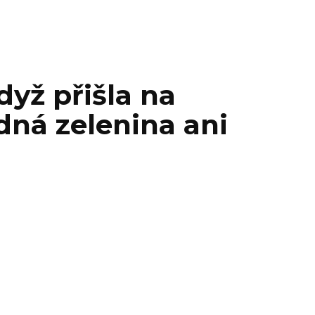
yž přišla na
ádná zelenina ani