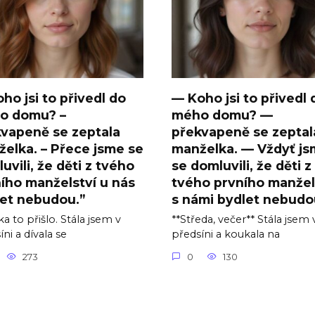
oho jsi to přivedl do
— Koho jsi to přivedl 
o domu? –
mého domu? —
vapeně se zeptala
překvapeně se zeptal
elka. – Přece jsme se
manželka. — Vždyť j
uvili, že děti z tvého
se domluvili, že děti z
ího manželství u nás
tvého prvního manžel
et nebudou.”
s námi bydlet nebudo
a to přišlo. Stála jsem v
**Středa, večer** Stála jsem 
ni a dívala se
předsíni a koukala na
273
0
130