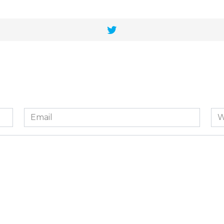
Email
We
*