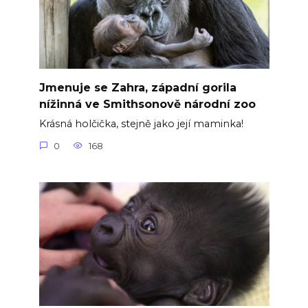
Jmenuje se Zahra, západní gorila
nížinná ve Smithsonově národní zoo
Krásná holčička, stejně jako její maminka!
0
168