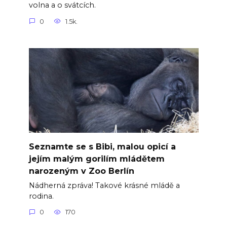
volna a o svátcích.
0
1.5k.
Seznamte se s Bibi, malou opicí a
jejím malým gorilím mládětem
narozeným v Zoo Berlín
Nádherná zpráva! Takové krásné mládě a
rodina.
0
170