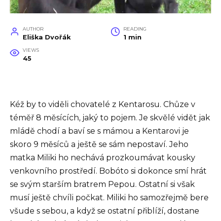
AUTHOR
READING
Eliška Dvořák
1 min
VIEWS
45
Kéž by to viděli chovatelé z Kentarosu. Chůze v
téměř 8 měsících, jaký to pojem. Je skvělé vidět jak
mládě chodí a baví se s mámou a Kentarovi je
skoro 9 měsíců a ještě se sám nepostaví. Jeho
matka Miliki ho nechává prozkoumávat kousky
venkovního prostředí. Bobóto si dokonce smí hrát
se svým starším bratrem Pepou. Ostatní si však
musí ještě chvíli počkat. Miliki ho samozřejmě bere
všude s sebou, a když se ostatní přiblíží, dostane