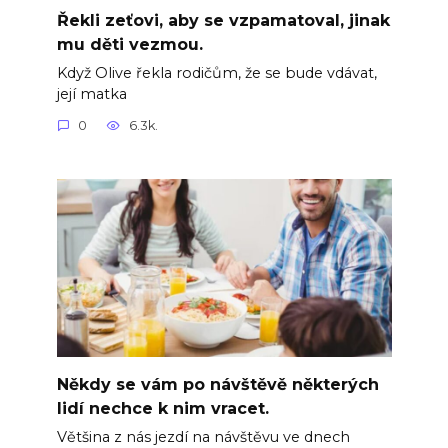
Řekli zeťovi, aby se vzpamatoval, jinak
mu děti vezmou.
Když Olive řekla rodičům, že se bude vdávat,
její matka
0
6.3k.
Někdy se vám po návštěvě některých
lidí nechce k nim vracet.
Většina z nás jezdí na návštěvu ve dnech