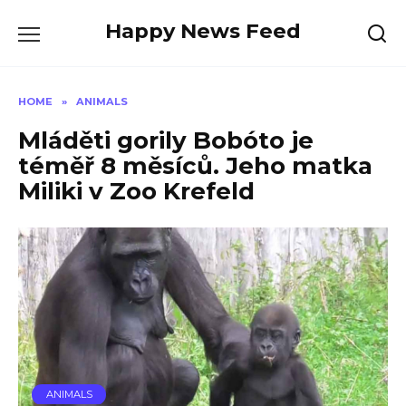
Skip
Happy News Feed
to
content
HOME
»
ANIMALS
Mláděti gorily Bobóto je
téměř 8 měsíců. Jeho matka
Miliki v Zoo Krefeld
ANIMALS