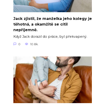
Jack zjistil, že manželka jeho kolegy je
těhotná, a okamžitě se cítil
nepříjemně.
Když Jack dorazil do práce, byl překvapený.
0
10.8k.