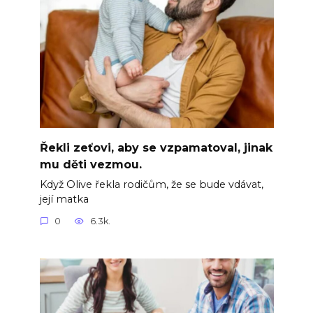
Řekli zeťovi, aby se vzpamatoval, jinak
mu děti vezmou.
Když Olive řekla rodičům, že se bude vdávat,
její matka
0
6.3k.