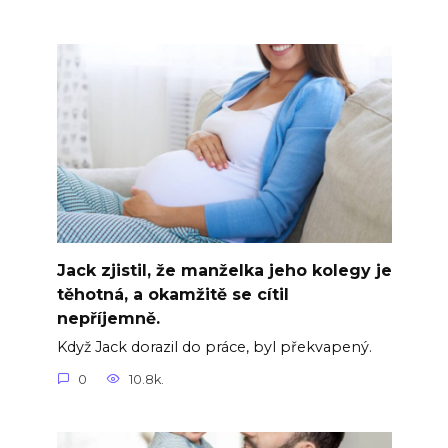
Jack zjistil, že manželka jeho kolegy je
těhotná, a okamžitě se cítil
nepříjemně.
Když Jack dorazil do práce, byl překvapený.
0
10.8k.