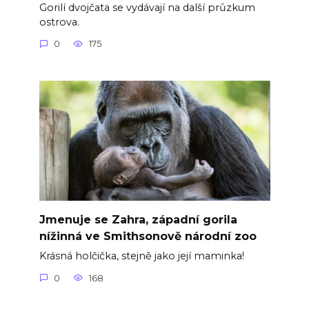
Gorilí dvojčata se vydávají na další průzkum
ostrova.
0
175
Jmenuje se Zahra, západní gorila
nížinná ve Smithsonově národní zoo
Krásná holčička, stejně jako její maminka!
0
168