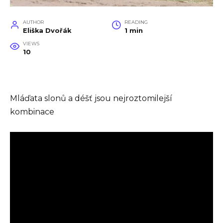
AUTHOR
READING
Eliška Dvořák
1 min
VIEWS
10
Mláďata slonů a déšť jsou nejroztomilejší
kombinace