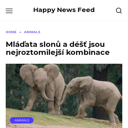
Skip
Happy News Feed
to
content
HOME
»
ANIMALS
Mláďata slonů a déšť jsou
nejroztomilejší kombinace
ANIMALS