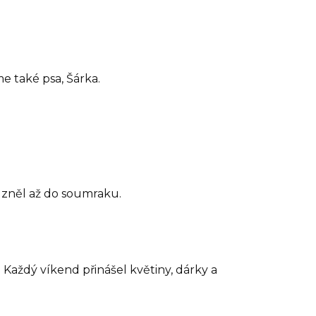
e také psa, Šárka.
h zněl až do soumraku.
 Každý víkend přinášel květiny, dárky a