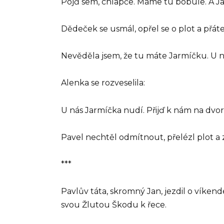
Pojď sem, chlapče. Máme tu bobule. A Ja
Dědeček se usmál, opřel se o plot a přáte
Nevěděla jsem, že tu máte Jarmíčku. U n
Alenka se rozveselila:
U nás Jarmíčka nudí. Přijď k nám na dvor
Pavel nechtěl odmítnout, přelézl plot a z
***
Pavlův táta, skromný Jan, jezdil o víken
svou Žlutou Škodu k řece.