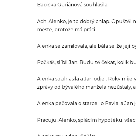
Babička Guriánová souhlasila:
Ach, Alenko, je to dobrý chlap. Opuštěl m
městě, protože má práci.
Alenka se zamilovala, ale bála se, že její 
Počkáš, slíbil Jan. Budu tě čekat, kolik
Alenka souhlasila a Jan odjel. Roky míjel
zprávy od bývalého manžela nezůstaly, a 
Alenka pečovala o starce i o Pavla, a Jan j
Pracuju, Alenko, splácím hypotéku, všech