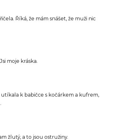
čela. Říká, že mám snášet, že muži nic
si moje kráska.
k utíkala k babičce s kočárkem a kufrem,
.
m žlutý, a to jsou ostružiny.