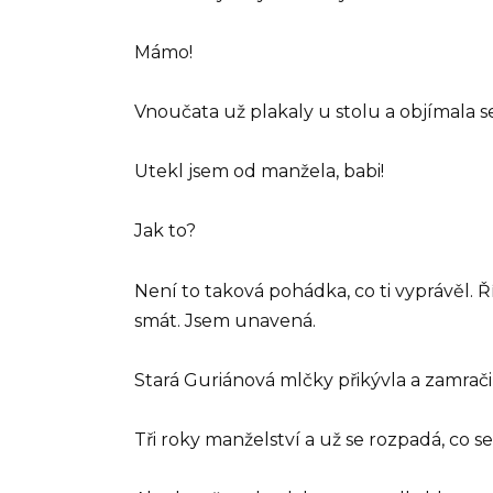
Mámo!
Vnoučata už plakaly u stolu a objímala se
Utekl jsem od manžela, babi!
Jak to?
Není to taková pohádka, co ti vyprávěl. Ří
smát. Jsem unavená.
Stará Guriánová mlčky přikývla a zamračil
Tři roky manželství a už se rozpadá, co se 