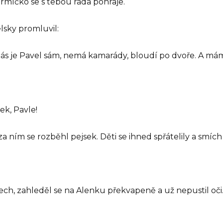
rmíčko se s tebou ráda pohraje.
lsky promluvil:
ás je Pavel sám, nemá kamarády, bloudí po dvoře. A mám
ek, Pavle!
a ním se rozběhl pejsek. Děti se ihned spřátelily a smíc
dech, zahleděl se na Alenku překvapeně a už nepustil oči.