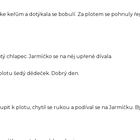
 ke keřům a dotýkala se bobulí. Za plotem se pohnuly řep
tý chlapec. Jarmíčko se na něj upřeně dívala.
e plotu šedý dědeček. Dobrý den.
upit k plotu, chytil se rukou a podíval se na Jarmíčku. B