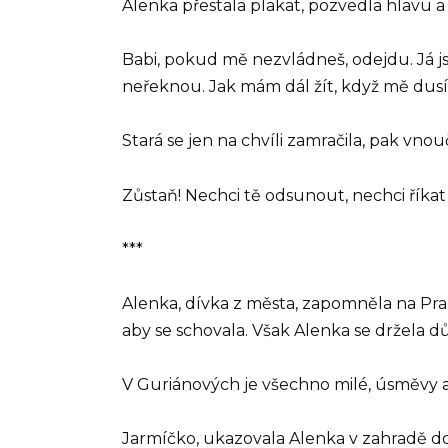
Alenka přestala plakat, pozvedla hlavu a
Babi, pokud mě nezvládneš, odejdu. Já js
neřeknou. Jak mám dál žít, když mě dus
Stará se jen na chvíli zamračila, pak vnou
Zůstaň! Nechci tě odsunout, nechci říkat
***
Alenka, dívka z města, zapomněla na Prah
aby se schovala. Však Alenka se držela důst
V Guriánových je všechno milé, úsměvy 
Jarmíčko, ukazovala Alenka v zahradě dcery