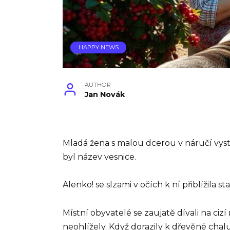
HAPPY NEWS
AUTHOR
Jan Novák
Mladá žena s malou dcerou v náručí vysto
byl název vesnice.
Alenko! se slzami v očích k ní přiblížila 
Místní obyvatelé se zaujatě dívali na ciz
neohlížely. Když dorazily k dřevěné chalu