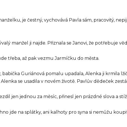
anželku, je čestný, vychovává Pavla sám, pracovitý, nepij
bývalý manžel ji najde. Přiznala se Janovi, že potřebuje věd
 bude třeba, až pak vezmu Jarmíčku do města.
y, babička Guriánová pomalu upadala, Alenka ji krmila lž
Alenka se usadila v novém životě. Pavlův dědeček zestárl
ezdil jen jednou za měsíc, přinesl jen prázdné slova a stíž
no jde na splátky, ani kalhoty pro syna si nemůžu koupit