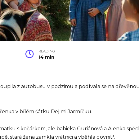
READING
14 min
upila z autobusu v podzimu a podívala se na dřevěnou ce
stařenka v bílém šátku Dej mi Jarmíčku.
í matku s kočárkem, ale babička Guriánová a Alenka spěchal
pě, stará žena zamkla vrátnici a vběhla dovnitř.