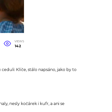
VIEWS
142
duli: Klíče, stálo napsáno, jako by to
y, nesly kočárek i kufr, a ani se