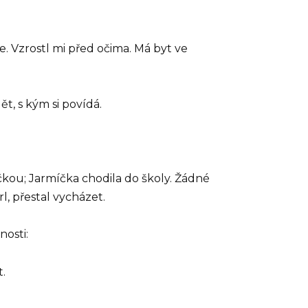
e. Vzrostl mi před očima. Má byt ve
ět, s kým si povídá.
ičkou; Jarmíčka chodila do školy. Žádné
, přestal vycházet.
nosti:
.