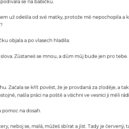
 podívala se na babičku.
em už odešla od své matky, protože mě nepochopila a kři
í?
čku objala a po vlasech hladila:
 slova. Zůstaneš se mnou, a dům můj bude jen pro tebe. J
u. Začala se křít pověst, že je provdaná za zloděje, a ta
ojně, našla práci na poště a všichni ve vesnici ji měli rádi
a pomoc na dosah.
, neboj se, malá, můžeš sbírat a jíst. Tady je červený, ta