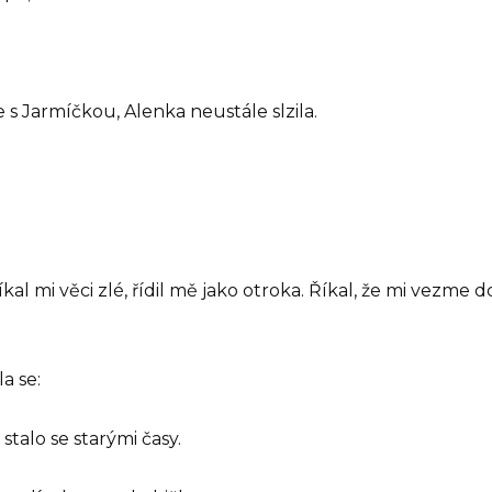
 s Jarmíčkou, Alenka neustále slzila.
kal mi věci zlé, řídil mě jako otroka. Říkal, že mi vezme
a se:
stalo se starými časy.