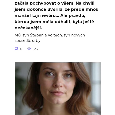
začala pochybovat o všem. Na chvíli
jsem dokonce uvěřila, že přede mnou
manžel tají nevěru… Ale pravda,
kterou jsem měla odhalit, byla ještě
nečekanější.
Můj syn Štěpán a Vojtěch, syn nových
sousedů, si byli
0
123