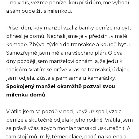
– no vidíš, vezme peníze, koupí si dům, mě vyhodí
a sám bude žít s milenkou.
Přišel den, kdy manžel vzal z banky peníze na byt,
přinesl je domů. Nechali jsme je v předsíni, v malé
komodě. Zbýval týden do transakce a koupě bytu.
Samozřejmě jsem měla na všechno plán. O dva
dny později jsem manželovi oznámila, že jedu k
rodičům. Vrátím se právě včas na transakci, údajně
jsem odjela. Zůstala jsem sama u kamarádky.
Spokojený manžel okamžitě pozval svou
milenku domů.
Vrátila jsem se pozdě v noci, když už spali, vzala
peníze a skutečně odjela k jeho rodině. Vrátila jsem
se právě včas, abych mohla transakci uskutečnit. A
tam stojí můj milý, téměř pláče, padá na kolena a