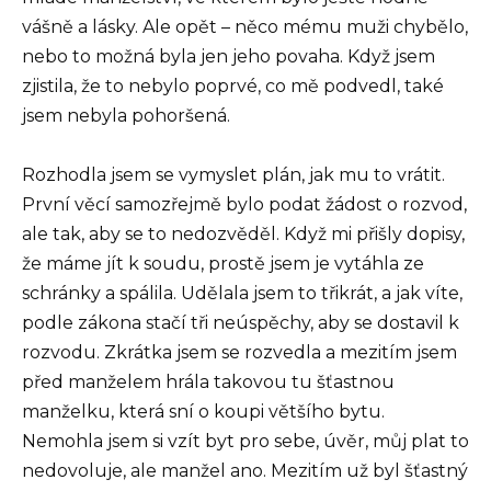
vášně a lásky. Ale opět – něco mému muži chybělo,
nebo to možná byla jen jeho povaha. Když jsem
zjistila, že to nebylo poprvé, co mě podvedl, také
jsem nebyla pohoršená.
Rozhodla jsem se vymyslet plán, jak mu to vrátit.
První věcí samozřejmě bylo podat žádost o rozvod,
ale tak, aby se to nedozvěděl. Když mi přišly dopisy,
že máme jít k soudu, prostě jsem je vytáhla ze
schránky a spálila. Udělala jsem to třikrát, a jak víte,
podle zákona stačí tři neúspěchy, aby se dostavil k
rozvodu. Zkrátka jsem se rozvedla a mezitím jsem
před manželem hrála takovou tu šťastnou
manželku, která sní o koupi většího bytu.
Nemohla jsem si vzít byt pro sebe, úvěr, můj plat to
nedovoluje, ale manžel ano. Mezitím už byl šťastný