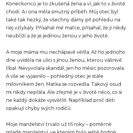
Koneckonců je to zkušená žena a ví, jak to v životě
chodí. A i ona měla smutný příběh. Můj otec byl
také tak hezký, že všechny dámy při pohledu na
něj vzlykaly. Přísahal mé matce, přísahal, že jí nikdy
neublíží a že je jedinou ženou v jeho životě.
A moje máma mu nechápavě věřila. Až ho jednoho
dne uviděla na ulici s jinou ženou, kterou vášnivě
líbal. Nevyvolala skandál, jen ho měsíc pozorovala.
A vše se vyjasnilo – pohledný otec je stále
milovníkem žen. Matka se rozvedla. Takový osud
mi nikdy nepřála. Ale zřejmě je v životě něco, co si
ne každý dokáže vysvětlit. Například proč děti
opakují chyby svých rodičů.
Moje manželství trvalo už tři roky – poměrně
mladé manželství, ve kterém bylo ještě hodně