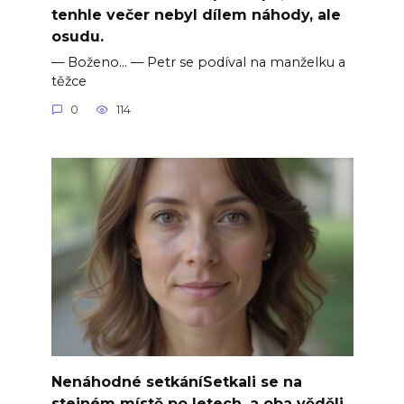
tenhle večer nebyl dílem náhody, ale
osudu.
— Boženo… — Petr se podíval na manželku a
těžce
0
114
Nenáhodné setkáníSetkali se na
stejném místě po letech, a oba věděli,