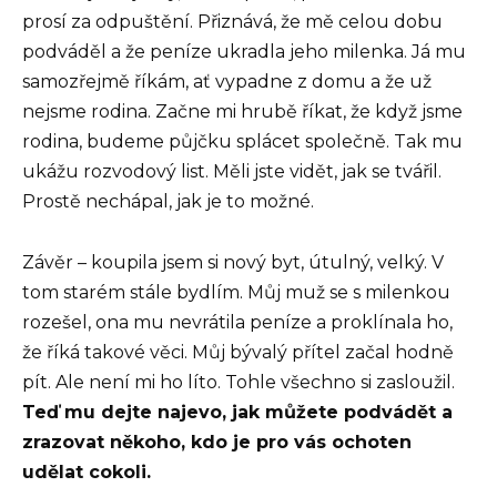
prosí za odpuštění. Přiznává, že mě celou dobu
podváděl a že peníze ukradla jeho milenka. Já mu
samozřejmě říkám, ať vypadne z domu a že už
nejsme rodina. Začne mi hrubě říkat, že když jsme
rodina, budeme půjčku splácet společně. Tak mu
ukážu rozvodový list. Měli jste vidět, jak se tvářil.
Prostě nechápal, jak je to možné.
Závěr – koupila jsem si nový byt, útulný, velký. V
tom starém stále bydlím. Můj muž se s milenkou
rozešel, ona mu nevrátila peníze a proklínala ho,
že říká takové věci. Můj bývalý přítel začal hodně
pít. Ale není mi ho líto. Tohle všechno si zasloužil.
Teď mu dejte najevo, jak můžete podvádět a
zrazovat někoho, kdo je pro vás ochoten
udělat cokoli.