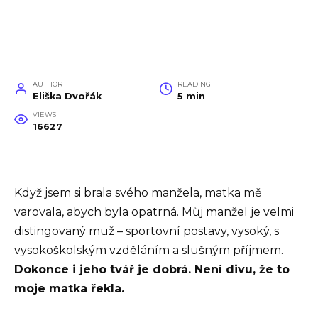
AUTHOR
READING
Eliška Dvořák
5 min
VIEWS
16627
Když jsem si brala svého manžela, matka mě
varovala, abych byla opatrná. Můj manžel je velmi
distingovaný muž – sportovní postavy, vysoký, s
vysokoškolským vzděláním a slušným příjmem.
Dokonce i jeho tvář je dobrá. Není divu, že to
moje matka řekla.