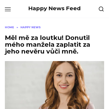
Skip
Happy News Feed
to
content
HOME
»
HAPPY NEWS
Měl mě za loutku! Donutil
mého manžela zaplatit za
jeho nevěru vůči mně.