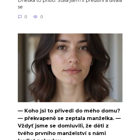
Dneska to přišlo. Stála jsem v předsíni a dívala
se
0
0
— Koho jsi to přivedl do mého domu?
— překvapeně se zeptala manželka. —
Vždyť jsme se domluvili, že děti z
tvého prvního manželství s námi