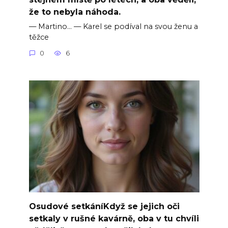
že to nebyla náhoda.
— Martino… — Karel se podíval na svou ženu a
těžce
0
6
Osudové setkáníKdyž se jejich oči
setkaly v rušné kavárně, oba v tu chvíli