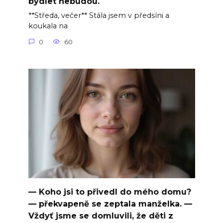
bydlet nebudou.
**Středa, večer** Stála jsem v předsíni a
koukala na
0
60
— Koho jsi to přivedl do mého domu?
— překvapeně se zeptala manželka. —
Vždyť jsme se domluvili, že děti z