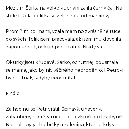
Mezitím Šárka na velké kuchyni zalila černý čaj. Na
stole ležela igelitka se zeleninou od maminky.
Promiň mi to, mami, vzala mámino zvrásněné ruce
do svých. Tolik jsem pracovala, až jsem mu dovolila
zapomenout, odkud pocházíme. Nikdy víc.
Okurky jsou křupavé, Šárko, ochutnej, pousmála
se máma, jako by nic vážného neproběhlo. I Petrovi
by chutnaly, kdyby neodmítal.
Finále
Za hodinu se Petr vrátil. Špinavý, unavený,
zahanbený, s klíči v ruce. Ticho vkročil do kuchyně.
Na stole byly chlebíčky a zelenina, kterou kdysi