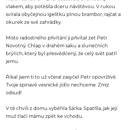
vlakem, aby potěšila dceru návštěvou. V rukou
svírala obyčejnou igelitku plnou brambor, rajčat a
okurek ze své zahrádky.
Místo radostného přivítání ji přivítal zeť Petr
Novotný. Chlap v drahém saku a slunečních
brýlích, který byl přesvědčený, že celý svět patří
jemu.
Říkal jsem ti to už včera! zasyčel Petr opovržlivě.
Tvoje špinavé vesnické jídlo nechceme. Zmiz
odsud!
V té chvíli z domu vyběhla Šárka. Spatřila, jak její
muž tlačí mámu zpět ke vchodu.