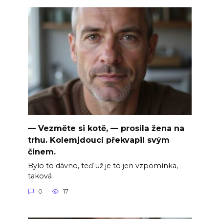
— Vezměte si kotě, — prosila žena na
trhu. Kolemjdoucí překvapil svým
činem.
Bylo to dávno, teď už je to jen vzpomínka,
taková
0
17