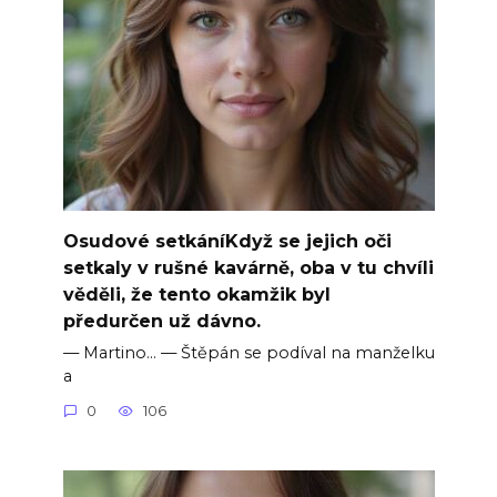
Osudové setkáníKdyž se jejich oči
setkaly v rušné kavárně, oba v tu chvíli
věděli, že tento okamžik byl
předurčen už dávno.
— Martino… — Štěpán se podíval na manželku
a
0
106