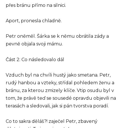
přes bránu přímo na silnici.
Aport, pronesla chladně.
Petr oněměl. Šárka se k němu obrátila zády a
pevně objala svoji mámu.
Část 2: Co následovalo dál
Vzduch byl na chvíli hustý jako smetana. Petr,
rudý hanbou a vzteky, střídal pohledem ženu a
bránu, za kterou zmizely klíče. Vtip osudu byl v
tom, že právě teď se sousedé opravdu objevili na
terasách a sledovali, jak si pán tvorstva poradí.
Co to sakra děláš?! zaječel Petr, zbavený