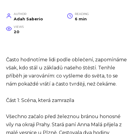
AUTHOR
READING
Adah Saberio
6 min
VIEWS
20
Často hodnotíme lidi podle oblečení, zapomínáme
však, kdo stál u základů našeho štěstí. Tenhle
příběh je varováním: co vyšleme do světa, to se
nám pokaždé vrátí a často tvrději, než čekáme.
Část 1: Scéna, která zamrazila
Všechno začalo před železnou bránou honosné
vily na okraji Prahy. Stará paní Anna Malá přijela z
malé vesnice u Plzně. Cestovala dva hodiny