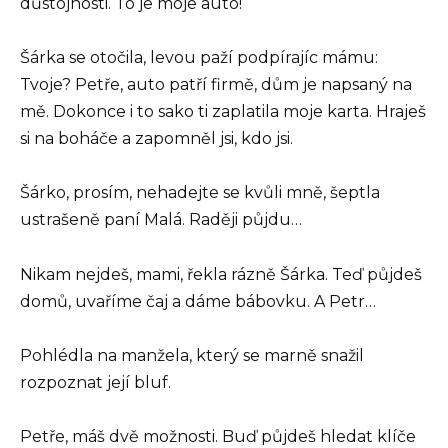
důstojnosti. To je moje auto!
Šárka se otočila, levou paží podpírajíc mámu:
Tvoje? Petře, auto patří firmě, dům je napsaný na
mě. Dokonce i to sako ti zaplatila moje karta. Hraješ
si na boháče a zapomněl jsi, kdo jsi.
Šárko, prosím, nehadejte se kvůli mně, šeptla
ustrašeně paní Malá. Raději půjdu…
Nikam nejdeš, mami, řekla rázně Šárka. Teď půjdeš
domů, uvaříme čaj a dáme bábovku. A Petr…
Pohlédla na manžela, který se marně snažil
rozpoznat její bluf.
Petře, máš dvě možnosti. Buď půjdeš hledat klíče