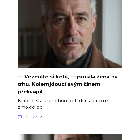
— Vezměte si kotě, — prosila žena na
trhu. Kolemjdoucí svým činem
překvapil.
Krabice stála u nohou třetí den a dno už
změklo od
0
4