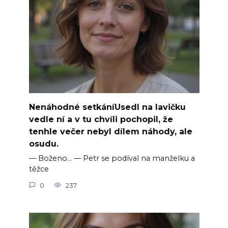
Nenáhodné setkáníUsedl na lavičku
vedle ní a v tu chvíli pochopil, že
tenhle večer nebyl dílem náhody, ale
osudu.
— Boženo… — Petr se podíval na manželku a
těžce
0
237