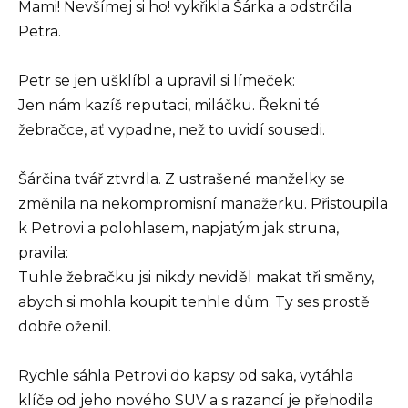
Mami! Nevšímej si ho! vykřikla Šárka a odstrčila
Petra.
Petr se jen ušklíbl a upravil si límeček:
Jen nám kazíš reputaci, miláčku. Řekni té
žebračce, ať vypadne, než to uvidí sousedi.
Šárčina tvář ztvrdla. Z ustrašené manželky se
změnila na nekompromisní manažerku. Přistoupila
k Petrovi a polohlasem, napjatým jak struna,
pravila:
Tuhle žebračku jsi nikdy neviděl makat tři směny,
abych si mohla koupit tenhle dům. Ty ses prostě
dobře oženil.
Rychle sáhla Petrovi do kapsy od saka, vytáhla
klíče od jeho nového SUV a s razancí je přehodila