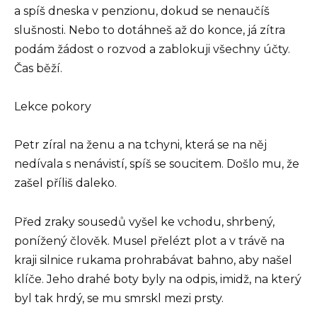
a spíš dneska v penzionu, dokud se nenaučíš
slušnosti. Nebo to dotáhneš až do konce, já zítra
podám žádost o rozvod a zablokuji všechny účty.
Čas běží.
Lekce pokory
Petr zíral na ženu a na tchyni, která se na něj
nedívala s nenávistí, spíš se soucitem. Došlo mu, že
zašel příliš daleko.
Před zraky sousedů vyšel ke vchodu, shrbený,
ponížený člověk. Musel přelézt plot a v trávě na
kraji silnice rukama prohrabávat bahno, aby našel
klíče. Jeho drahé boty byly na odpis, imidž, na který
byl tak hrdý, se mu smrskl mezi prsty.