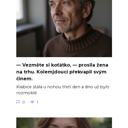
— Vezměte si koťátko, — prosila žena
na trhu. Kolemjdoucí překvapil svým
činem.
Krabice stála u nohou třetí den a dno už bylo
rozmoklé
0
1