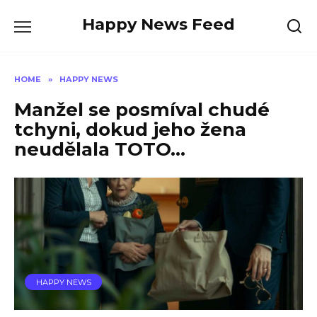
Skip
Happy News Feed
to
content
HOME
»
HAPPY NEWS
Manžel se posmíval chudé
tchyni, dokud jeho žena
neudělala TOTO…
HAPPY NEWS