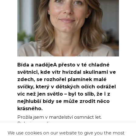
Bída a nadějeA přesto v té chladné
světnici, kde vítr hvízdal skulinami ve
zdech, se rozhořel plamínek malé
svíčky, který v dětských očích odrážel
víc než jen světlo – byl to slib, že i z
nejhlubší bídy se může zrodit něco
krásného.
Prožila jsem v manželství osmnáct let.
Polovinu v režimu
We use cookies on our website to give you the most
0
47