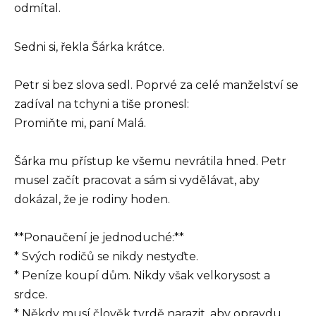
odmítal.
Sedni si, řekla Šárka krátce.
Petr si bez slova sedl. Poprvé za celé manželství se
zadíval na tchyni a tiše pronesl:
Promiňte mi, paní Malá.
Šárka mu přístup ke všemu nevrátila hned. Petr
musel začít pracovat a sám si vydělávat, aby
dokázal, že je rodiny hoden.
**Ponaučení je jednoduché:**
* Svých rodičů se nikdy nestyďte.
* Peníze koupí dům. Nikdy však velkorysost a
srdce.
* Někdy musí člověk tvrdě narazit, aby opravdu