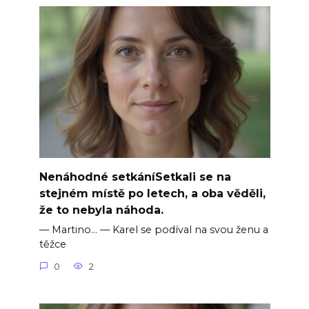
Nenáhodné setkáníSetkali se na
stejném místě po letech, a oba věděli,
že to nebyla náhoda.
— Martino… — Karel se podíval na svou ženu a
těžce
0
2