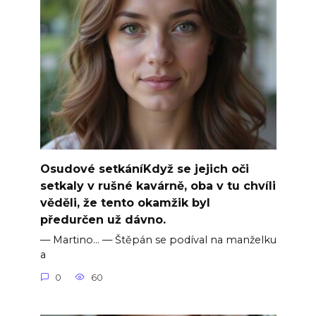
Osudové setkáníKdyž se jejich oči
setkaly v rušné kavárně, oba v tu chvíli
věděli, že tento okamžik byl
předurčen už dávno.
— Martino… — Štěpán se podíval na manželku
a
0
60