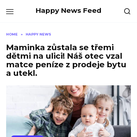
Skip
Happy News Feed
to
content
HOME
»
HAPPY NEWS
Maminka zůstala se třemi
dětmi na ulici! Náš otec vzal
matce peníze z prodeje bytu
a utekl.