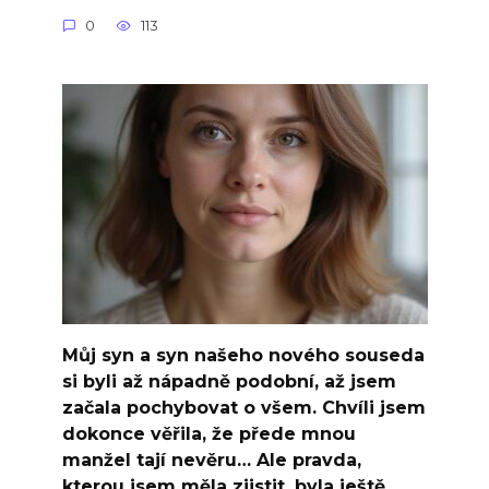
0
113
Můj syn a syn našeho nového souseda
si byli až nápadně podobní, až jsem
začala pochybovat o všem. Chvíli jsem
dokonce věřila, že přede mnou
manžel tají nevěru… Ale pravda,
kterou jsem měla zjistit, byla ještě