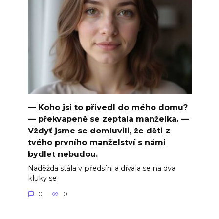
— Koho jsi to přivedl do mého domu?
— překvapeně se zeptala manželka. —
Vždyť jsme se domluvili, že děti z
tvého prvního manželství s námi
bydlet nebudou.
Naděžda stála v předsíni a dívala se na dva
kluky se
0
0