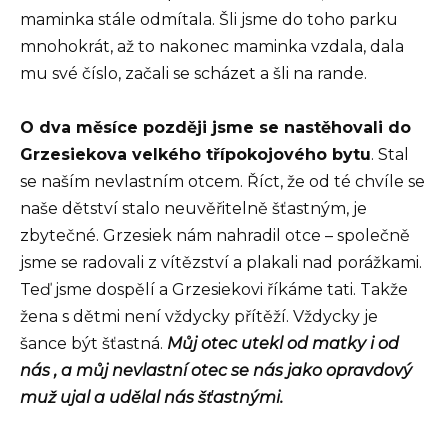
maminka stále odmítala. Šli jsme do toho parku
mnohokrát, až to nakonec maminka vzdala, dala
mu své číslo, začali se scházet a šli na rande.
O dva měsíce později jsme se nastěhovali do
Grzesiekova velkého třípokojového bytu
. Stal
se naším nevlastním otcem. Říct, že od té chvíle se
naše dětství stalo neuvěřitelně šťastným, je
zbytečné. Grzesiek nám nahradil otce – společně
jsme se radovali z vítězství a plakali nad porážkami.
Teď jsme dospělí a Grzesiekovi říkáme tati. Takže
žena s dětmi není vždycky přítěží. Vždycky je
šance být šťastná.
Můj otec utekl od matky i od
nás , a můj nevlastní otec se nás jako opravdový
muž ujal a udělal nás šťastnými.