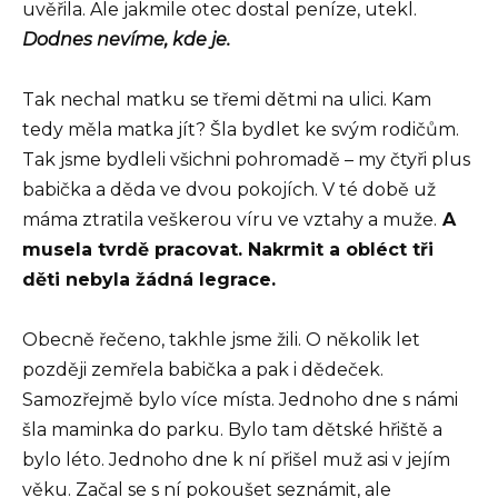
uvěřila. Ale jakmile otec dostal peníze, utekl.
Dodnes nevíme, kde je.
Tak nechal matku se třemi dětmi na ulici. Kam
tedy měla matka jít? Šla bydlet ke svým rodičům.
Tak jsme bydleli všichni pohromadě – my čtyři plus
babička a děda ve dvou pokojích. V té době už
máma ztratila veškerou víru ve vztahy a muže.
A
musela tvrdě pracovat. Nakrmit a obléct tři
děti nebyla žádná legrace.
Obecně řečeno, takhle jsme žili. O několik let
později zemřela babička a pak i dědeček.
Samozřejmě bylo více místa. Jednoho dne s námi
šla maminka do parku. Bylo tam dětské hřiště a
bylo léto. Jednoho dne k ní přišel muž asi v jejím
věku. Začal se s ní pokoušet seznámit, ale