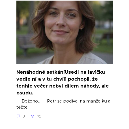
Nenáhodné setkáníUsedl na lavičku
vedle ní a v tu chvíli pochopil, že
tenhle večer nebyl dílem náhody, ale
osudu.
— Boženo… — Petr se podíval na manželku a
těžce
0
79