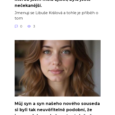
nečekanější.
Jmenuji se Libuše Králová a tohle je příběh o
tom
0
3
Můj syn a syn našeho nového souseda
si byli tak neuvěřitelně podobní, že