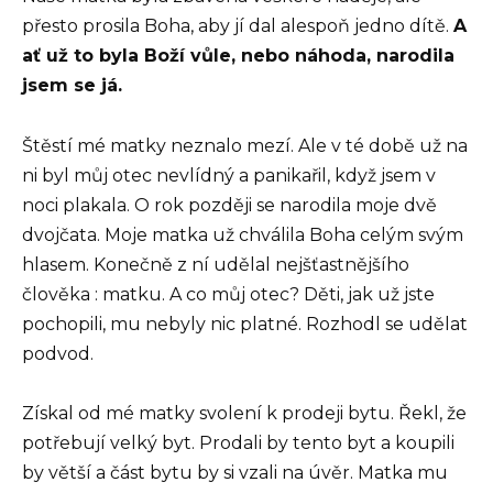
přesto prosila Boha, aby jí dal alespoň jedno dítě.
A
ať už to byla Boží vůle, nebo náhoda, narodila
jsem se já.
Štěstí mé matky neznalo mezí. Ale v té době už na
ni byl můj otec nevlídný a panikařil, když jsem v
noci plakala. O rok později se narodila moje dvě
dvojčata. Moje matka už chválila Boha celým svým
hlasem. Konečně z ní udělal nejšťastnějšího
člověka : matku. A co můj otec? Děti, jak už jste
pochopili, mu nebyly nic platné. Rozhodl se udělat
podvod.
Získal od mé matky svolení k prodeji bytu. Řekl, že
potřebují velký byt. Prodali by tento byt a koupili
by větší a část bytu by si vzali na úvěr. Matka mu