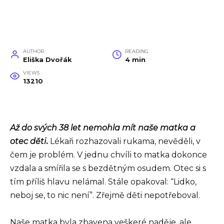
AUTHOR
READING
Eliška Dvořák
4 min
VIEWS
13210
Až do svých 38 let nemohla mít naše matka a
otec děti
.
Lékaři rozhazovali rukama, nevěděli, v
čem je problém. V jednu chvíli to matka dokonce
vzdala a smířila se s bezdětným osudem. Otec si s
tím příliš hlavu nelámal. Stále opakoval: “Lidko,
neboj se, to nic není”. Zřejmě děti nepotřeboval.
Naše matka byla zbavena veškeré naděje, ale