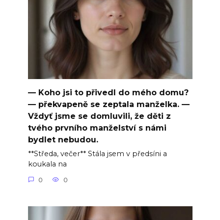
— Koho jsi to přivedl do mého domu?
— překvapeně se zeptala manželka. —
Vždyť jsme se domluvili, že děti z
tvého prvního manželství s námi
bydlet nebudou.
**Středa, večer** Stála jsem v předsíni a
koukala na
0
0