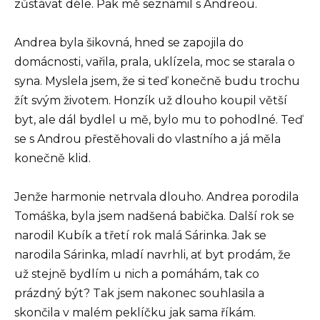
zůstávat déle. Pak mě seznámil s Andreou.
Andrea byla šikovná, hned se zapojila do
domácnosti, vařila, prala, uklízela, moc se starala o
syna. Myslela jsem, že si teď konečně budu trochu
žít svým životem. Honzík už dlouho koupil větší
byt, ale dál bydlel u mě, bylo mu to pohodlné. Teď
se s Androu přestěhovali do vlastního a já měla
konečně klid.
Jenže harmonie netrvala dlouho. Andrea porodila
Tomáška, byla jsem nadšená babička. Další rok se
narodil Kubík a třetí rok malá Sárinka. Jak se
narodila Sárinka, mladí navrhli, ať byt prodám, že
už stejně bydlím u nich a pomáhám, tak co
prázdný být? Tak jsem nakonec souhlasila a
skončila v malém peklíčku jak sama říkám.