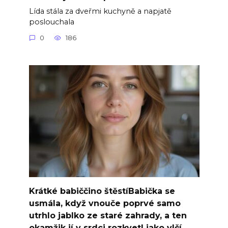
Lída stála za dveřmi kuchyně a napjatě
poslouchala
0
186
Krátké babiččino štěstíBabička se
usmála, když vnouče poprvé samo
utrhlo jablko ze staré zahrady, a ten
okamžik jí v srdci rozkvetl jako vlčí