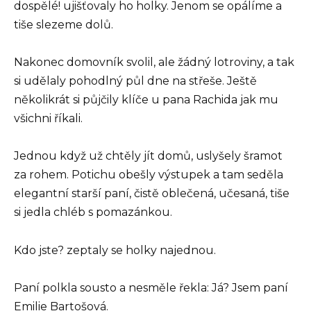
dospělé! ujišťovaly ho holky. Jenom se opálíme a
tiše slezeme dolů.
Nakonec domovník svolil, ale žádný lotroviny, a tak
si udělaly pohodlný půl dne na střeše. Ještě
několikrát si půjčily klíče u pana Rachida jak mu
všichni říkali.
Jednou když už chtěly jít domů, uslyšely šramot
za rohem. Potichu obešly výstupek a tam seděla
elegantní starší paní, čistě oblečená, učesaná, tiše
si jedla chléb s pomazánkou.
Kdo jste? zeptaly se holky najednou.
Paní polkla sousto a nesměle řekla: Já? Jsem paní
Emilie Bartošová.