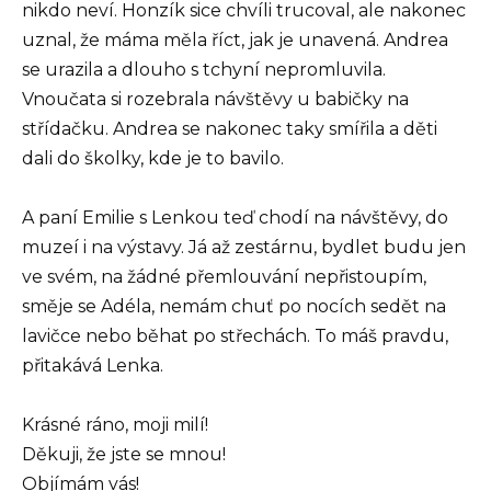
nikdo neví. Honzík sice chvíli trucoval, ale nakonec
uznal, že máma měla říct, jak je unavená. Andrea
se urazila a dlouho s tchyní nepromluvila.
Vnoučata si rozebrala návštěvy u babičky na
střídačku. Andrea se nakonec taky smířila a děti
dali do školky, kde je to bavilo.
A paní Emilie s Lenkou teď chodí na návštěvy, do
muzeí i na výstavy. Já až zestárnu, bydlet budu jen
ve svém, na žádné přemlouvání nepřistoupím,
směje se Adéla, nemám chuť po nocích sedět na
lavičce nebo běhat po střechách. To máš pravdu,
přitakává Lenka.
Krásné ráno, moji milí!
Děkuji, že jste se mnou!
Objímám vás!