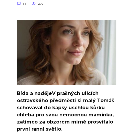
0
45
Bída a nadějeV prašných ulicích
ostravského předměstí si malý Tomáš
schovával do kapsy uschlou kůrku
chleba pro svou nemocnou maminku,
zatímco za obzorem mírně prosvítalo
první ranní světlo.