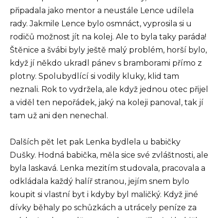
připadala jako mentor a neustále Lence udílela
rady. Jakmile Lence bylo osmnáct, vyprosila si u
rodičů možnost jít na kolej. Ale to byla taky paráda!
Štěnice a švábi byly ještě malý problém, horší bylo,
když jí někdo ukradl pánev s bramborami přímo z
plotny. Spolubydlící si vodily kluky, klid tam
neznali. Rok to vydržela, ale když jednou otec přijel
a viděl ten nepořádek, jaký na koleji panoval, tak jí
tam už ani den nenechal.
Dalších pět let pak Lenka bydlela u babičky
Dušky. Hodná babička, měla sice své zvláštnosti, ale
byla laskavá. Lenka mezitím studovala, pracovala a
odkládala každý halíř stranou, jejím snem bylo
koupit si vlastní byt i kdyby byl maličký. Když jiné
dívky běhaly po schůzkách a utrácely peníze za