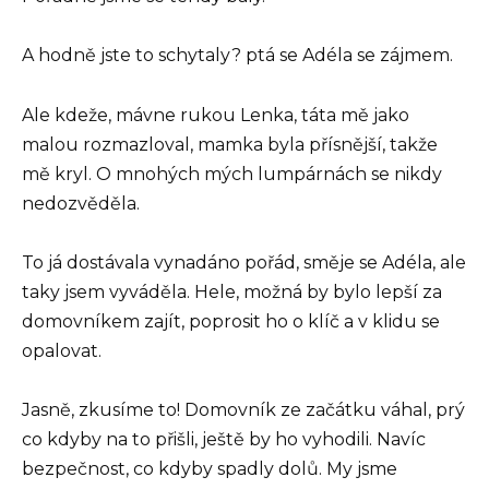
A hodně jste to schytaly? ptá se Adéla se zájmem.
Ale kdeže, mávne rukou Lenka, táta mě jako
malou rozmazloval, mamka byla přísnější, takže
mě kryl. O mnohých mých lumpárnách se nikdy
nedozvěděla.
To já dostávala vynadáno pořád, směje se Adéla, ale
taky jsem vyváděla. Hele, možná by bylo lepší za
domovníkem zajít, poprosit ho o klíč a v klidu se
opalovat.
Jasně, zkusíme to! Domovník ze začátku váhal, prý
co kdyby na to přišli, ještě by ho vyhodili. Navíc
bezpečnost, co kdyby spadly dolů. My jsme