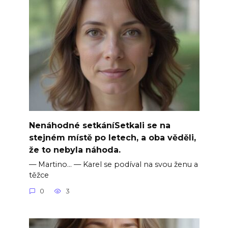
Nenáhodné setkáníSetkali se na
stejném místě po letech, a oba věděli,
že to nebyla náhoda.
— Martino… — Karel se podíval na svou ženu a
těžce
0
3