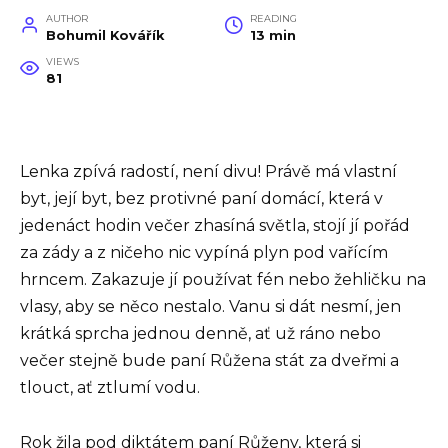
AUTHOR
READING
Bohumil Kovářík
13 min
VIEWS
81
Lenka zpívá radostí, není divu! Právě má vlastní
byt, její byt, bez protivné paní domácí, která v
jedenáct hodin večer zhasíná světla, stojí jí pořád
za zády a z ničeho nic vypíná plyn pod vařícím
hrncem. Zakazuje jí používat fén nebo žehličku na
vlasy, aby se něco nestalo. Vanu si dát nesmí, jen
krátká sprcha jednou denně, ať už ráno nebo
večer stejně bude paní Růžena stát za dveřmi a
tlouct, ať ztlumí vodu.
Rok žila pod diktátem paní Růženy, která si