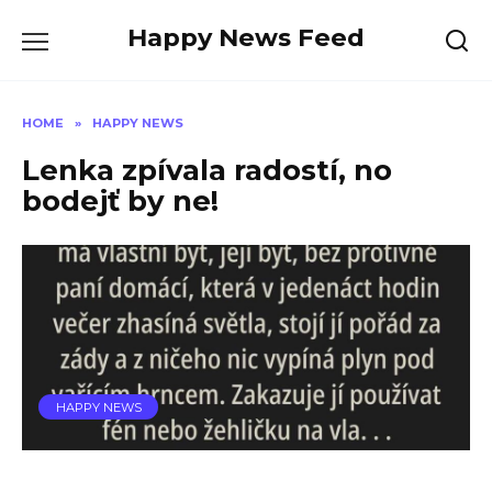
Skip
Happy News Feed
to
content
HOME
»
HAPPY NEWS
Lenka zpívala radostí, no
bodejť by ne!
HAPPY NEWS