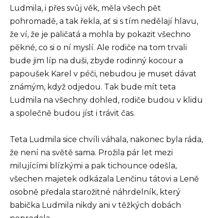
Ludmila, i přes svůj věk, měla všech pět
pohromadě, a tak řekla, ať si s tím nedělají hlavu,
že ví, že je paličatá a mohla by pokazit všechno
pěkné, co si o ní myslí. Ale rodiče na tom trvali
bude jim líp na duši, zbyde rodinný kocour a
papoušek Karel v péči, nebudou je muset dávat
známým, když odjedou. Tak bude mít teta
Ludmila na všechny dohled, rodiče budou v klidu
a společně budou jíst i trávit čas.
Teta Ludmila sice chvíli váhala, nakonec byla ráda,
že není na světě sama. Prožila pár let mezi
milujícími blízkými a pak tichounce odešla,
všechen majetek odkázala Lenčinu tátovi a Leně
osobně předala starožitné náhrdelník, který
babička Ludmila nikdy ani v těžkých dobách