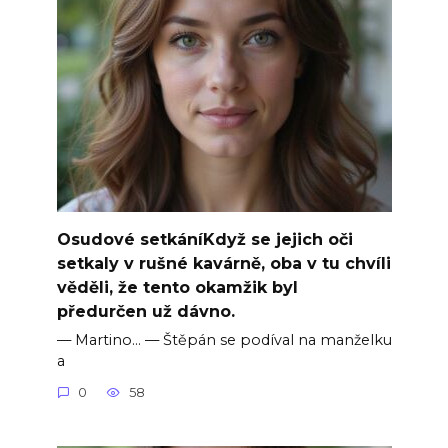
Osudové setkáníKdyž se jejich oči
setkaly v rušné kavárně, oba v tu chvíli
věděli, že tento okamžik byl
předurčen už dávno.
— Martino… — Štěpán se podíval na manželku
a
0
58