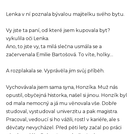
Lenka v ní poznala bývalou majitelku svého bytu.
Vy jste ta paní, od které jsem kupovala byt?
vykulila oči Lenka.
Ano, to jste vy, ta milá slečna usmála se a
začervenala Emilie Bartošová. To víte, holky…
A rozplakala se. Vyprávěla jim svůj příběh.
Vychovávala jsem sama syna, Honzíka. Muž nás
opustil, obyčejná historka, našel si jinou. Honzík byl
od mala nemocný a já mu věnovala vše. Dobře
studoval, vystudoval univerzitu a pak magistra.
Pracoval, vedoucí si ho vážili, rostl v kariéře, ale s
děvčaty nevycházel. Před pěti lety začal po práci