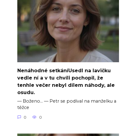
Nenáhodné setkáníUsedl na lavičku
vedle ní a v tu chvíli pochopil, že
tenhle večer nebyl dílem náhody, ale
osudu.
— Boženo… — Petr se podíval na manželku a
těžce
0
0