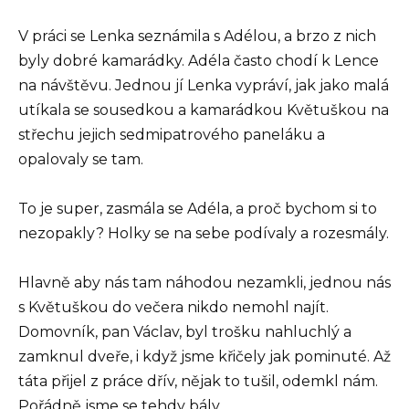
V práci se Lenka seznámila s Adélou, a brzo z nich
byly dobré kamarádky. Adéla často chodí k Lence
na návštěvu. Jednou jí Lenka vypráví, jak jako malá
utíkala se sousedkou a kamarádkou Květuškou na
střechu jejich sedmipatrového paneláku a
opalovaly se tam.
To je super, zasmála se Adéla, a proč bychom si to
nezopakly? Holky se na sebe podívaly a rozesmály.
Hlavně aby nás tam náhodou nezamkli, jednou nás
s Květuškou do večera nikdo nemohl najít.
Domovník, pan Václav, byl trošku nahluchlý a
zamknul dveře, i když jsme křičely jak pominuté. Až
táta přijel z práce dřív, nějak to tušil, odemkl nám.
Pořádně jsme se tehdy bály.