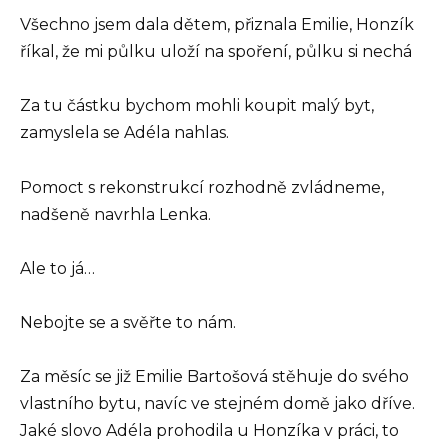
Všechno jsem dala dětem, přiznala Emilie, Honzík
říkal, že mi půlku uloží na spoření, půlku si nechá
Za tu částku bychom mohli koupit malý byt,
zamyslela se Adéla nahlas.
Pomoct s rekonstrukcí rozhodně zvládneme,
nadšeně navrhla Lenka.
Ale to já…
Nebojte se a svěřte to nám.
Za měsíc se již Emilie Bartošová stěhuje do svého
vlastního bytu, navíc ve stejném domě jako dříve.
Jaké slovo Adéla prohodila u Honzíka v práci, to