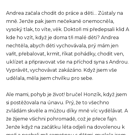
Andrea začala chodit do práce a děti… Zůstaly na
mně. Jenže pak jsem nečekaně onemocněla,
vysoký tlak, to víte, věk. Doktoři mi předepsali klid A
kde ho vzít, když je doma tři malé děti? Andrea
nechtěla, abych děti vychovávala, prý mám jen
vařit, přebalovat, krmit, říkat pohádky, chodit ven,
uklízet a připravovat vše na příchod syna s Androu.
Vyprávět, vychovávat zakázáno. Když jsem vše
udělala, měla jsem chvilku pro sebe.
Ale mami, pohyb je život! bručel Honzík, když jsem
si postěžovala na únavu. Prý, že to všechno
zvládám skvěle a můžou díky mně víc vydělávat. A
že žijeme všichni pohromadě, což je přece fajn.
Jenže když na začátku léta odjeli na dovolenou k