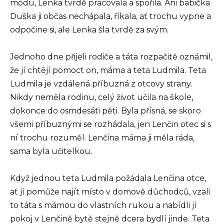
módu, Lenka tvrdě pracovala a spořila. Ani babička
Duška ji občas nechápala, říkala, ať trochu vypne a
odpočine si, ale Lenka šla tvrdě za svým.
Jednoho dne přijeli rodiče a táta rozpačitě oznámil,
že jí chtějí pomoct on, máma a teta Ludmila. Teta
Ludmila je vzdálená příbuzná z otcovy strany.
Nikdy neměla rodinu, celý život učila na škole,
dokonce do osmdesáti pěti. Byla přísná, se skoro
všemi příbuznými se rozhádala, jen Lenčin otec si s
ní trochu rozuměl. Lenčina máma ji měla ráda,
sama byla učitelkou.
Když jednou teta Ludmila požádala Lenčina otce,
ať jí pomůže najít místo v domově důchodců, vzali
to táta s mámou do vlastních rukou a nabídli jí
pokoj v Lenčině bytě stejně dcera bydlí jinde. Teta