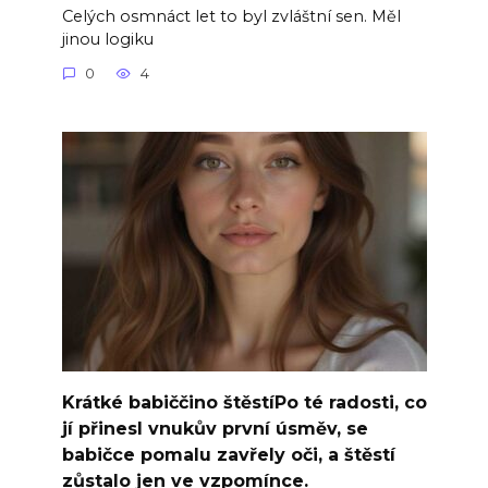
Celých osmnáct let to byl zvláštní sen. Měl
jinou logiku
0
4
Krátké babiččino štěstíPo té radosti, co
jí přinesl vnukův první úsměv, se
babičce pomalu zavřely oči, a štěstí
zůstalo jen ve vzpomínce.