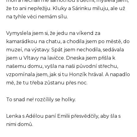
moři a nechali mě samotnou s dětmi, myslela jsem,
že to ani nepřežiju. Kluky a Sárinku miluju, ale už
na tyhle věci nemám sílu.
Vymyslela jsem si, že jedu na víkend za
kamarádkou na chatu, a chodila jsem po městě, do
muzeí, na výstavy. Spát jsem nechodila, sedávala
jsem u Vltavy na lavičce. Dneska jsem přišla k
našemu domu, vyšla na naši původní střechu,
vzpomínala jsem, jak si tu Honzík hrával. A napadlo
mě, že tu třeba zůstanu přes noc.
To snad ne! rozčílily se holky.
Lenka s Adélou paní Emilii přesvědčily, aby šla s
nimi domů.