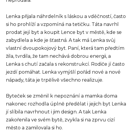
neprodala.
Lenka přijala náhrdelník s láskou a vděčností, často
si ho prohlíží a vzpomíná na tetičku. Táta navrhl
prodat její byt a koupit Lence byt v městě, kde se
zabydlela a kde je šťastná. A tak má Lenka svůj
vlastní dvoupokojový byt. Paní, která tam předtím
žila, tvrdila, že tam nechává dobrou energii, a
Lenka s chutí začala s rekonstrukcí. Rodiče jí často
jezdí pomáhat. Lenka vymýšlí pořád nové a nové
nápady, táta je trpělivě všechno realizuje.
Byteček se změnil k nepoznání a mamka doma
nakonec rozhodla úplně předělat i jejich byt Lenka
jí slíbila navrhnout i jim design. A tak Lenka
zakořenila ve svém bytě, zvykla si na zprvu cizí
město a zamilovala si ho.