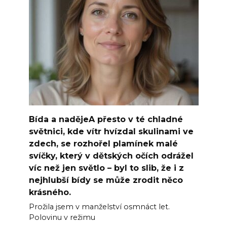
Bída a nadějeA přesto v té chladné
světnici, kde vítr hvízdal skulinami ve
zdech, se rozhořel plamínek malé
svíčky, který v dětských očích odrážel
víc než jen světlo – byl to slib, že i z
nejhlubší bídy se může zrodit něco
krásného.
Prožila jsem v manželství osmnáct let.
Polovinu v režimu