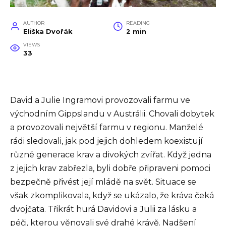
AUTHOR
READING
Eliška Dvořák
2 min
VIEWS
33
David a Julie Ingramovi provozovali farmu ve
východním Gippslandu v Austrálii. Chovali dobytek
a provozovali největší farmu v regionu. Manželé
rádi sledovali, jak pod jejich dohledem koexistují
různé generace krav a divokých zvířat. Když jedna
z jejich krav zabřezla, byli dobře připraveni pomoci
bezpečně přivést její mládě na svět. Situace se
však zkomplikovala, když se ukázalo, že kráva čeká
dvojčata. Třikrát hurá Davidovi a Julii za lásku a
péči, kterou věnovali své drahé krávě. Nadšení