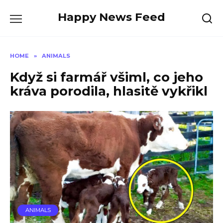
Skip
Happy News Feed
to
content
HOME
»
ANIMALS
Když si farmář všiml, co jeho
kráva porodila, hlasitě vykřikl
ANIMALS