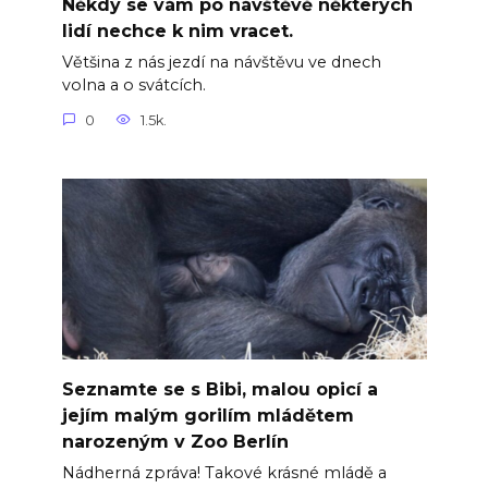
Někdy se vám po návštěvě některých
lidí nechce k nim vracet.
Většina z nás jezdí na návštěvu ve dnech
volna a o svátcích.
0
1.5k.
Seznamte se s Bibi, malou opicí a
jejím malým gorilím mládětem
narozeným v Zoo Berlín
Nádherná zpráva! Takové krásné mládě a