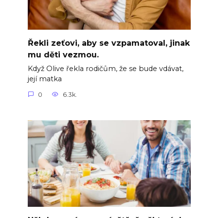
Řekli zeťovi, aby se vzpamatoval, jinak
mu děti vezmou.
Když Olive řekla rodičům, že se bude vdávat,
její matka
0
6.3k.