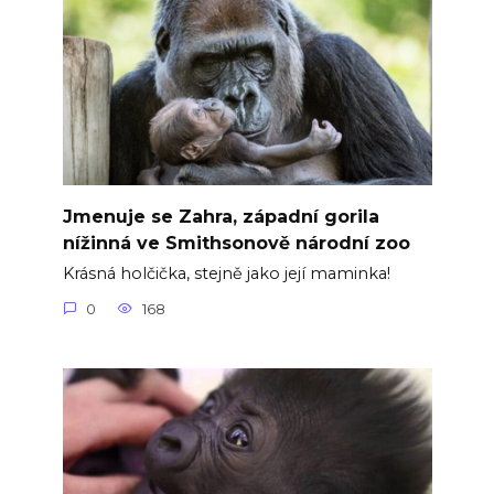
Jmenuje se Zahra, západní gorila
nížinná ve Smithsonově národní zoo
Krásná holčička, stejně jako její maminka!
0
168