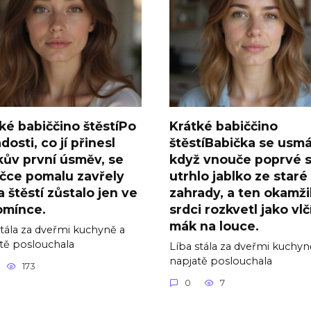
ké babiččino štěstíPo
Krátké babiččino
adosti, co jí přinesl
štěstíBabička se usmá
ův první úsměv, se
když vnouče poprvé 
čce pomalu zavřely
utrhlo jablko ze staré
 a štěstí zůstalo jen ve
zahrady, a ten okamžik
omínce.
srdci rozkvetl jako vlč
mák na louce.
stála za dveřmi kuchyně a
tě poslouchala
Líba stála za dveřmi kuchyn
napjatě poslouchala
173
0
7