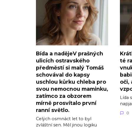
Bída a nadějeV prašných
Krát
ulicích ostravského
té r
předměstí si malý Tomáš
vnuk
schovával do kapsy
babi
uschlou kůrku chleba pro
oči,
svou nemocnou maminku,
vzp
zatímco za obzorem
Lída 
mírně prosvítalo první
napja
ranní světlo.
0
Celých osmnáct let to byl
zvláštní sen. Měl jinou logiku