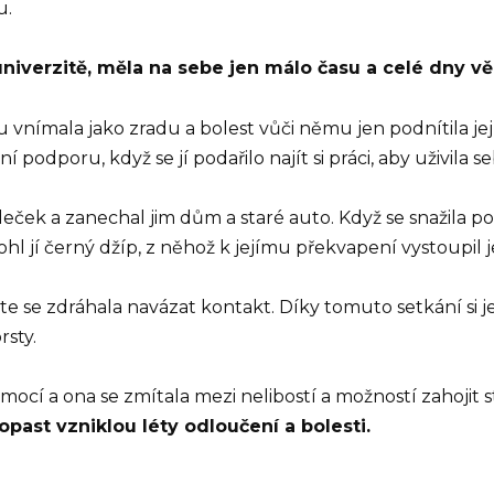
u.
univerzitě, měla na sebe jen málo času a celé dny vě
nímala jako zradu a bolest vůči němu jen podnítila její
 podporu, když se jí podařilo najít si práci, aby uživila se
ček a zanechal jim dům a staré auto. Když se snažila po
l jí černý džíp, z něhož k jejímu překvapení vystoupil j
te se zdráhala navázat kontakt. Díky tomuto setkání si je
sty.
mocí a ona se zmítala mezi nelibostí a možností zahojit s
opast vzniklou léty odloučení a bolesti.