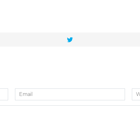
Email
We
*