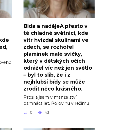
Bída a nadějeA přesto v
té chladné světnici, kde
 kde
vítr hvízdal skulinami ve
ed,
zdech, se rozhořel
plamínek malé svíčky,
který v dětských očích
 svého
odrážel víc než jen světlo
– byl to slib, že i z
nejhlubší bídy se může
zrodit něco krásného.
Prožila jsem v manželství
osmnáct let. Polovinu v režimu
0
43