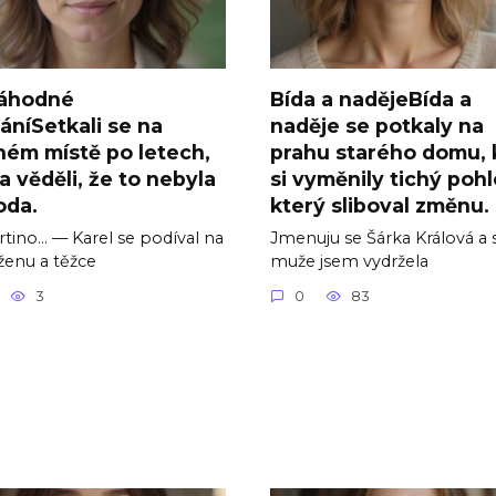
áhodné
Bída a nadějeBída a
áníSetkali se na
naděje se potkaly na
ném místě po letech,
prahu starého domu,
a věděli, že to nebyla
si vyměnily tichý pohl
oda.
který sliboval změnu.
tino… — Karel se podíval na
Jmenuju se Šárka Králová a
ženu a těžce
muže jsem vydržela
3
0
83