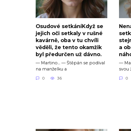
Osudové setkáníKdyž se
Nen
jejich oči setkaly v rušné
setk
kavárně, oba v tu chvíli
stej
věděli, že tento okamžik
a ob
byl předurčen už dávno.
náh
— Martino… — Štěpán se podíval
— Mar
na manželku a
svou 
0
36
0