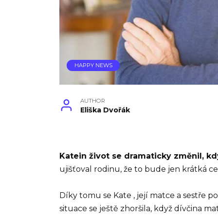
HAPPY NEWS
AUTHOR
Eliška Dvořák
Katein život se dramaticky změnil, kdy
ujišťoval rodinu, že to bude jen krátká ce
Díky tomu se Kate , její matce a sestře p
situace se ještě zhoršila, když dívčina