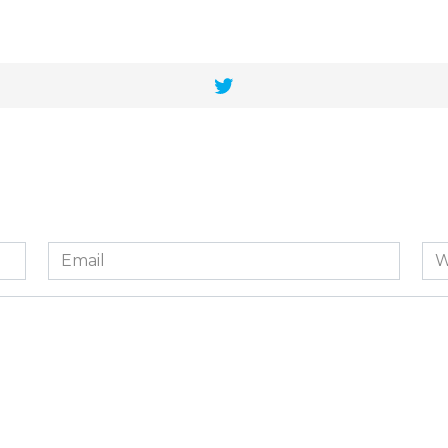
Email
We
*