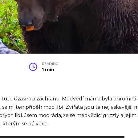
READING
1 min
tuto úžasnou záchranu. Medvědí máma byla ohromná a 
 mi ten příběh moc líbí. Zvířata jsou ta nejlaskavější mil
rých lidí. Jsem moc ráda, že se medvědici grizzly a jej
 kterým se dá věřit.