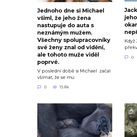
Jack
Jednoho dne si Michael
jeho
všiml, že jeho žena
okam
nastupuje do auta s
nepř
neznámým mužem.
Všechny spolupracovníky
Když 
své ženy znal od vidění,
přek
ale tohoto muže viděl
0
poprvé.
V poslední době si Michael začal
všímat, že se mu
0
15.8k.