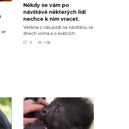
Někdy se vám po
návštěvě některých lidí
u
nechce k nim vracet.
Většina z nás jezdí na návštěvu ve
 se
dnech volna a o svátcích.
0
1.5k.