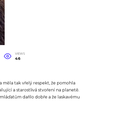
VIEWS
46
měla tak vřelý respekt, že pomohla
ující a starostlivá stvoření na planetě.
ím mláďatům dařilo dobře a že laskavému