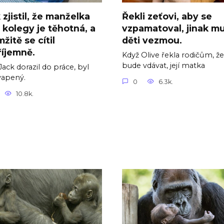
 zjistil, že manželka
Řekli zeťovi, aby se
 kolegy je těhotná, a
vzpamatoval, jinak m
žitě se cítil
děti vezmou.
íjemně.
Když Olive řekla rodičům, že
bude vdávat, její matka
Jack dorazil do práce, byl
vapený.
0
6.3k.
10.8k.