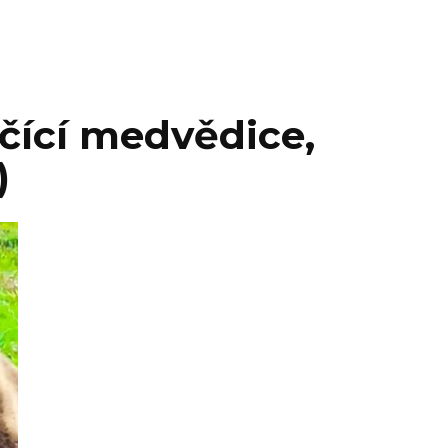
ačící medvědice,
)