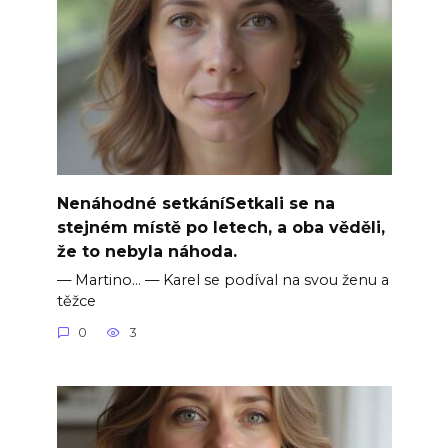
Nenáhodné setkáníSetkali se na
stejném místě po letech, a oba věděli,
že to nebyla náhoda.
— Martino… — Karel se podíval na svou ženu a
těžce
0
3