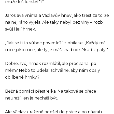
muže k šílenství*?“
Jaroslava vnímala Václavův hněv jako trest za to, že
na něj ráno vyjela. Ale taky nebyl bez viny – rozbil
svůj i její hrnek.
„Jak se ti to vůbec povedlo?“ zlobila se. „Každý má
ruce jako ruce, ale ty je máš snad odněkud z paty!“
Dobře, svůj hrnek rozmlátil, ale proč sahal po
mém? Nebo to udělal schválně, aby nám došly
oblíbené hrnky?
Běžná domácí přestřelka. Na takové se přece
neuraží, jen je necháš být.
Ale Václav uraženě odešel do práce a po návratu