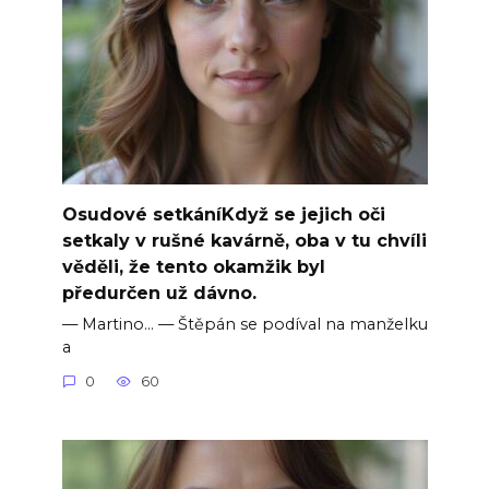
Osudové setkáníKdyž se jejich oči
setkaly v rušné kavárně, oba v tu chvíli
věděli, že tento okamžik byl
předurčen už dávno.
— Martino… — Štěpán se podíval na manželku
a
0
60