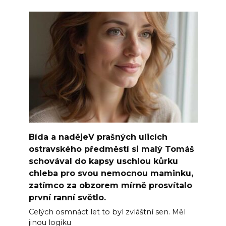
Bída a nadějeV prašných ulicích
ostravského předměstí si malý Tomáš
schovával do kapsy uschlou kůrku
chleba pro svou nemocnou maminku,
zatímco za obzorem mírně prosvítalo
první ranní světlo.
Celých osmnáct let to byl zvláštní sen. Měl
jinou logiku