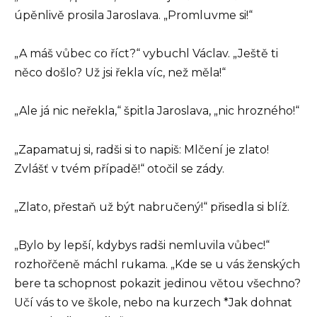
úpěnlivě prosila Jaroslava. „Promluvme si!“
„A máš vůbec co říct?“ vybuchl Václav. „Ještě ti
něco došlo? Už jsi řekla víc, než měla!“
„Ale já nic neřekla,“ špitla Jaroslava, „nic hrozného!“
„Zapamatuj si, radši si to napiš: Mlčení je zlato!
Zvlášť v tvém případě!“ otočil se zády.
„Zlato, přestaň už být nabručený!“ přisedla si blíž.
„Bylo by lepší, kdybys radši nemluvila vůbec!“
rozhořčeně máchl rukama. „Kde se u vás ženských
bere ta schopnost pokazit jedinou větou všechno?
Učí vás to ve škole, nebo na kurzech *Jak dohnat