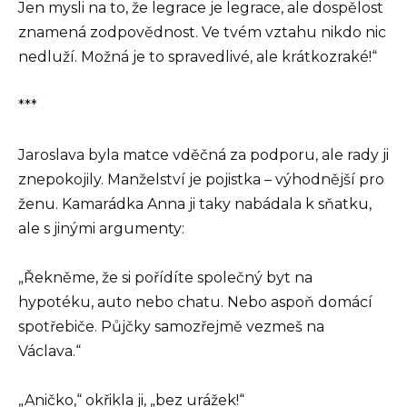
Jen mysli na to, že legrace je legrace, ale dospělost
znamená zodpovědnost. Ve tvém vztahu nikdo nic
nedluží. Možná je to spravedlivé, ale krátkozraké!“
***
Jaroslava byla matce vděčná za podporu, ale rady ji
znepokojily. Manželství je pojistka – výhodnější pro
ženu. Kamarádka Anna ji taky nabádala k sňatku,
ale s jinými argumenty:
„Řekněme, že si pořídíte společný byt na
hypotéku, auto nebo chatu. Nebo aspoň domácí
spotřebiče. Půjčky samozřejmě vezmeš na
Václava.“
„Aničko,“ okřikla ji, „bez urážek!“