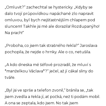
„Omluvit?“ zachechtal se hystericky. „Kdyby se
dalo tvojí průpovídkou napáchané zlo napravit
omluvou, byl bych nejšťastnějším chlapem pod
sluncem! Takhle jsi mě ale dorazila! Rozdupanýho!
Na prach!“
„Proboha, co jsem tak strašného řekla?“ Jaroslava
pochopila, že nejde o hrnky. Ale o co, netušila.
„A kdo dneska mé šéfové prozradil, že mluví s
*manželkou Václava*?“ ječel, až jí cákal sliny do
tváře.
„Byl jsi ve sprše a telefon zvonil,“ bránila se, „tak
jsem zvedla a řekla jí, ať počká, než ti podám mobil.
A ona se zeptala, kdo jsem. No tak jsem