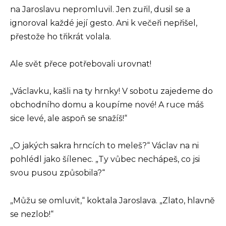
na Jaroslavu nepromluvil. Jen zuřil, dusil se a
ignoroval každé její gesto. Ani k večeři nepřišel,
přestože ho třikrát volala.
Ale svět přece potřebovali urovnat!
„Václavku, kašli na ty hrnky! V sobotu zajedeme do
obchodního domu a koupíme nové! A ruce máš
sice levé, ale aspoň se snažíš!“
„O jakých sakra hrncích to meleš?“ Václav na ni
pohlédl jako šílenec. „Ty vůbec nechápeš, co jsi
svou pusou způsobila?“
„Můžu se omluvit,“ koktala Jaroslava. „Zlato, hlavně
se nezlob!“