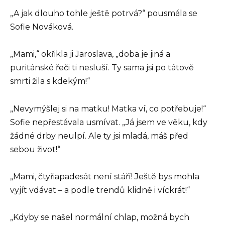
„A jak dlouho tohle ještě potrvá?“ pousmála se
Sofie Nováková.
„Mami,“ okřikla ji Jaroslava, „doba je jiná a
puritánské řeči ti nesluší. Ty sama jsi po tátově
smrti žila s kdekým!“
„Nevymýšlej si na matku! Matka ví, co potřebuje!“
Sofie nepřestávala usmívat. „Já jsem ve věku, kdy
žádné drby neulpí. Ale ty jsi mladá, máš před
sebou život!“
„Mami, čtyřiapadesát není stáří! Ještě bys mohla
vyjít vdávat – a podle trendů klidně i víckrát!“
„Kdyby se našel normální chlap, možná bych