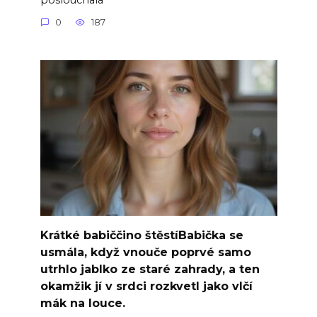
0
187
Krátké babiččino štěstíBabička se
usmála, když vnouče poprvé samo
utrhlo jablko ze staré zahrady, a ten
okamžik jí v srdci rozkvetl jako vlčí
mák na louce.