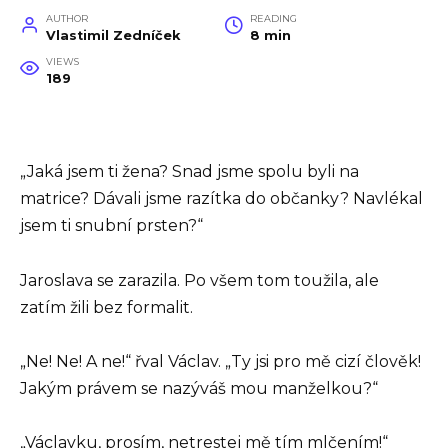
AUTHOR
READING
Vlastimil Zedníček
8 min
VIEWS
189
„Jaká jsem ti žena? Snad jsme spolu byli na
matrice? Dávali jsme razítka do občanky? Navlékal
jsem ti snubní prsten?“
Jaroslava se zarazila. Po všem tom toužila, ale
zatím žili bez formalit.
„Ne! Ne! A ne!“ řval Václav. „Ty jsi pro mě cizí člověk!
Jakým právem se nazýváš mou manželkou?“
„Václavku, prosím, netrestej mě tím mlčením!“