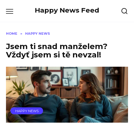
Skip
Happy News Feed
to
content
HOME
»
HAPPY NEWS
Jsem ti snad manželem?
Vždyť jsem si tě nevzal!
HAPPY NEWS