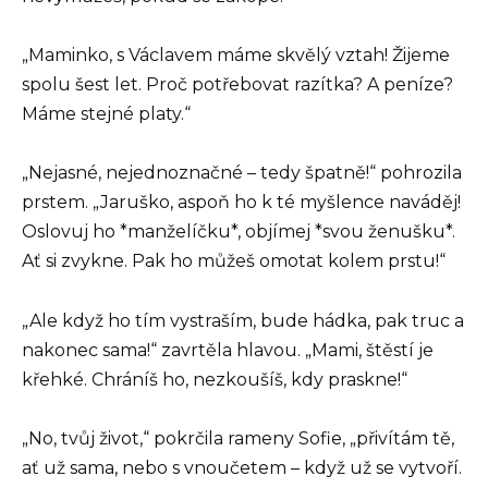
„Maminko, s Václavem máme skvělý vztah! Žijeme
spolu šest let. Proč potřebovat razítka? A peníze?
Máme stejné platy.“
„Nejasné, nejednoznačné – tedy špatně!“ pohrozila
prstem. „Jaruško, aspoň ho k té myšlence naváděj!
Oslovuj ho *manželíčku*, objímej *svou ženušku*.
Ať si zvykne. Pak ho můžeš omotat kolem prstu!“
„Ale když ho tím vystraším, bude hádka, pak truc a
nakonec sama!“ zavrtěla hlavou. „Mami, štěstí je
křehké. Chráníš ho, nezkoušíš, kdy praskne!“
„No, tvůj život,“ pokrčila rameny Sofie, „přivítám tě,
ať už sama, nebo s vnoučetem – když už se vytvoří.