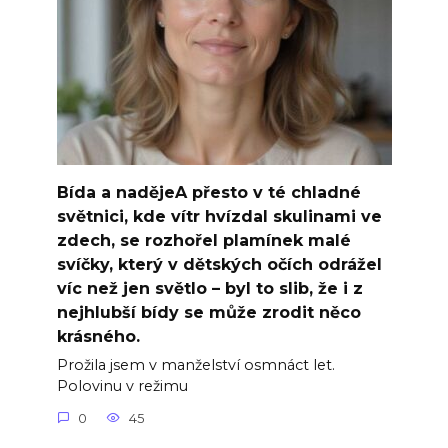
Bída a nadějeA přesto v té chladné
světnici, kde vítr hvízdal skulinami ve
zdech, se rozhořel plamínek malé
svíčky, který v dětských očích odrážel
víc než jen světlo – byl to slib, že i z
nejhlubší bídy se může zrodit něco
krásného.
Prožila jsem v manželství osmnáct let.
Polovinu v režimu
0
45