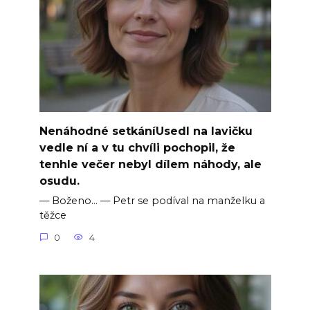
Nenáhodné setkáníUsedl na lavičku
vedle ní a v tu chvíli pochopil, že
tenhle večer nebyl dílem náhody, ale
osudu.
— Boženo… — Petr se podíval na manželku a
těžce
0
4