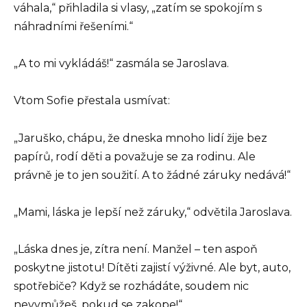
váhala,“ přihladila si vlasy, „zatím se spokojím s
náhradními řešeními.“
„A to mi vykládáš!“ zasmála se Jaroslava.
Vtom Sofie přestala usmívat:
„Jaruško, chápu, že dneska mnoho lidí žije bez
papírů, rodí děti a považuje se za rodinu. Ale
právně je to jen soužití. A to žádné záruky nedává!“
„Mami, láska je lepší než záruky,“ odvětila Jaroslava.
„Láska dnes je, zítra není. Manžel – ten aspoň
poskytne jistotu! Dítěti zajistí výživné. Ale byt, auto,
spotřebiče? Když se rozhádáte, soudem nic
nevymůžeš, pokud se zakope!“