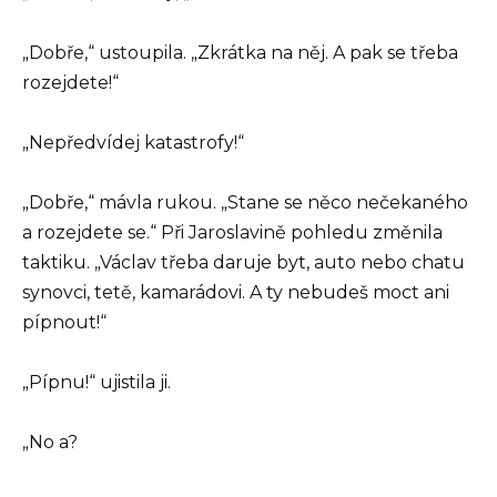
„Dobře,“ ustoupila. „Zkrátka na něj. A pak se třeba
rozejdete!“
„Nepředvídej katastrofy!“
„Dobře,“ mávla rukou. „Stane se něco nečekaného
a rozejdete se.“ Při Jaroslavině pohledu změnila
taktiku. „Václav třeba daruje byt, auto nebo chatu
synovci, tetě, kamarádovi. A ty nebudeš moct ani
pípnout!“
„Pípnu!“ ujistila ji.
„No a?