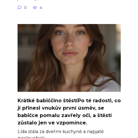
0
4
Krátké babiččino štěstíPo té radosti, co
jí přinesl vnukův první úsměv, se
babičce pomalu zavřely oči, a štěstí
zůstalo jen ve vzpomínce.
Lída stála za dveřmi kuchyně a napjatě
poslouchala