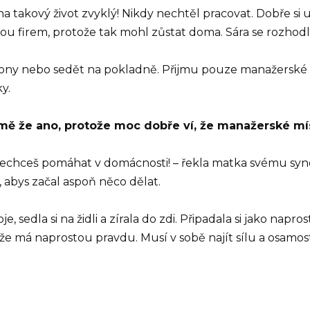
na takový život zvyklý! Nikdy nechtěl pracovat. Dobře s
vou firem, protože tak mohl zůstat doma. Sára se rozhodl
agony nebo sedět na pokladně. Přijmu pouze manažersk
y.
jmě že ano, protože moc dobře ví, že manažerské mí
chceš pomáhat v domácnosti! – řekla matka svému synovi.
, abys začal aspoň něco dělat.
edla si na židli a zírala do zdi. Připadala si jako naprostý
la, že má naprostou pravdu. Musí v sobě najít sílu a osamo