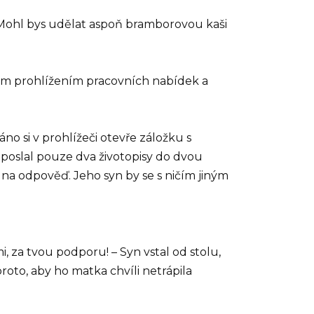
– Mohl bys udělat aspoň bramborovou kaši
rávím prohlížením pracovních nabídek a
áno si v prohlížeči otevře záložku s
 poslal pouze dva životopisy do dvou
 na odpověď. Jeho syn by se s ničím jiným
, za tvou podporu! – Syn vstal od stolu,
roto, aby ho matka chvíli netrápila