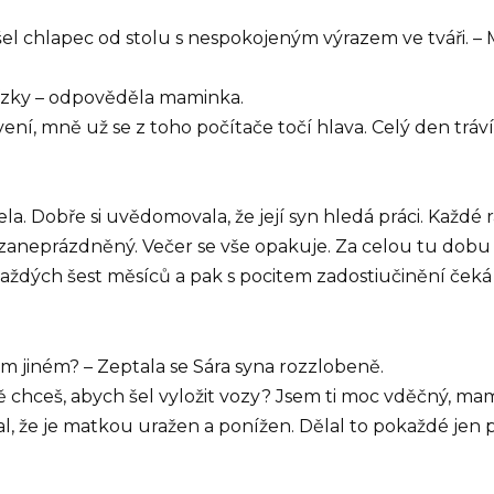
ešel chlapec od stolu s nespokojeným výrazem ve tváři. 
řízky – odpověděla maminka.
navení, mně už se z toho počítače točí hlava. Celý den t
ela. Dobře si uvědomovala, že její syn hledá práci. Každé r
e zaneprázdněný. Večer se vše opakuje. Za celou tu dobu
m každých šest měsíců a pak s pocitem zadostiučinění čeká
 jiném? – Zeptala se Sára syna rozzlobeně.
ě chceš, abych šel vyložit vozy? Jsem ti moc vděčný, mami
al, že je matkou uražen a ponížen. Dělal to pokaždé jen p