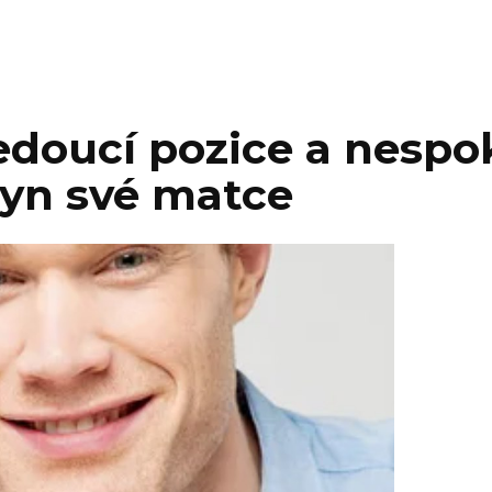
doucí pozice a nespok
 syn své matce