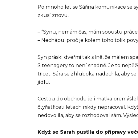
Po mnoho let se Sářina komunikace se s
zkusí znovu.
– “Synu, nemám čas, mám spoustu práce.
– Nechápu, proč je kolem toho tolik pov
Syn práskl dveřmi tak silně, že málem s
S teenagery to není snadné. Je to nejtěž
třicet. Sára se zhluboka nadechla, aby se
jídlu.
Cestou do obchodu její matka přemýšlela o
čtyřiatřiceti letech nikdy nepracoval. Kd
nedovolila, aby se rozhodoval sám. Výsl
Když se Sarah pustila do přípravy več