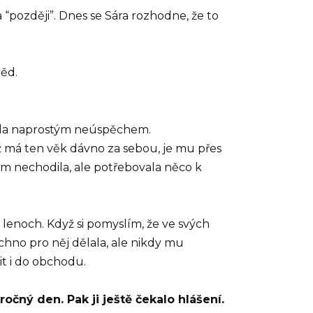
později”. Dnes se Sára rozhodne, že to
ěd.
nčila naprostým neúspěchem.
už má ten věk dávno za sebou, je mu přes
kam nechodila, ale potřebovala něco k
a lenoch. Když si pomyslím, že ve svých
echno pro něj dělala, ale nikdy mu
it i do obchodu.
očný den. Pak ji ještě čekalo hlášení.