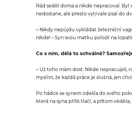
Rád seděl doma a nikde nepracoval. Byl 
nedostane, ale přesto vytrvale psal do d
– Nikdy nepůjdu vykládat železniční v
nikde! – Syn svou matku položil na lopatk
Co s ním, dělá to schválně? Samozře
– Už toho mám dost. Nikde nepracuješ, ne
myslím, že každá práce je slušná, jen chci
Po hádce se synem odešla do svého pokoje, s
která na syna příliš tlačí, a přitom vědě