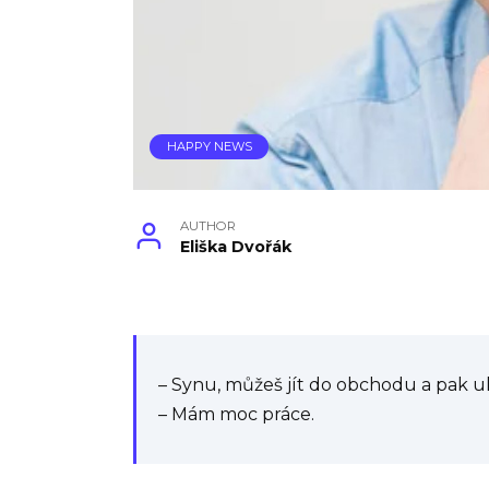
HAPPY NEWS
AUTHOR
Eliška Dvořák
– Synu, můžeš jít do obchodu a pak u
– Mám moc práce.