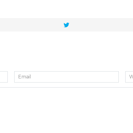
Email
We
*