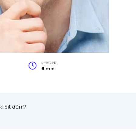
READING
6 min
klidit dům?