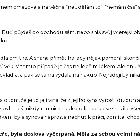
ynem omezovala na věčné “neudělám to”, “nemám čas” a “
 Buď půjdeš do obchodu sám, nebo sníš svůj včerejší ob
yku.
padla omítka. A snaha přimět ho, aby nějak pomohl, sko
ší věk. V tomto případě je čas nejlepším lékem. Ale on 
 ovládla, a pak se sama vydala na nákup. Nejraději by ni
 tom, že je to její vina, že z jejího syna vyrostl drzoun 
yž byl malý, nikdy mu nic neodepřeli, matka se snažila, vš
edkem byla synova naprostá nechuť k práci, odmítal chod
eře, byla doslova vyčerpaná. Měla za sebou velmi nár