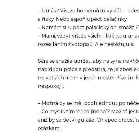
– Guláš? Víš, že ho nemůžu vystát, – od
a řízky. Nebo aspoň upéct palačinky.
– Nemám sílu péct palačinky ani smažit 
– Mami, vždyť víš, že všichni lidé jsou u
rozesíláním životopisů. Ale nestěžuju si.
Sára se snažila udržet, aby na syna nekřič
nabídkou práce a předstírá, že je zběsil
největších firem v jejich městě. Píše ji
nespokojil.
– Možná by se měl poohlédnout po něčem
– Co myslíš tím ‘něco jiného’? Možná ješt
aniž by se dotkl guláše. Chlapec předstír
otázkami.