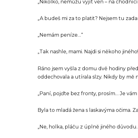
„Nikolko, nemůžu vyjít ven – na chodnící
„A budeš mi za to platit? Nejsem tu zadar
„Nemám peníze…“
„Tak nashle, mami. Najdi si někoho jiného!
Ráno jsem vyšla z domu dvě hodiny před v
oddechovala a utírala slzy. Nikdy by mě
„Paní, pojďte bez fronty, prosím… Je vám
Byla to mladá žena s laskavýma očima. Za
„Ne, holka, pláču z úplně jiného důvodu