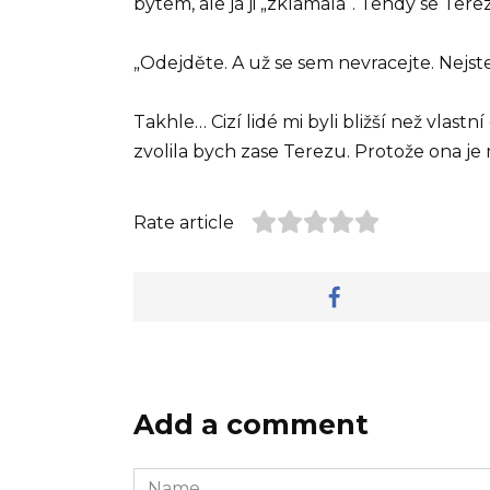
bytem, ale já ji „zklamala“. Tehdy se Tere
„Odejděte. A už se sem nevracejte. Nejste
Takhle… Cizí lidé mi byli bližší než vlastní
zvolila bych zase Terezu. Protože ona je 
Rate article
Add a comment
Name