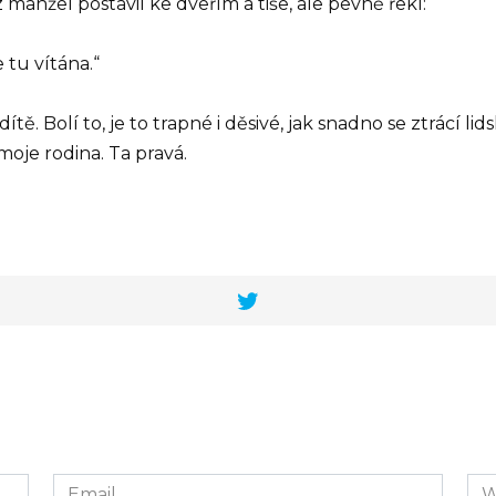
z manžel postavil ke dveřím a tiše, ale pevně řekl:
 tu vítána.“
 dítě. Bolí to, je to trapné i děsivé, jak snadno se ztrácí 
moje rodina. Ta pravá.
Email
We