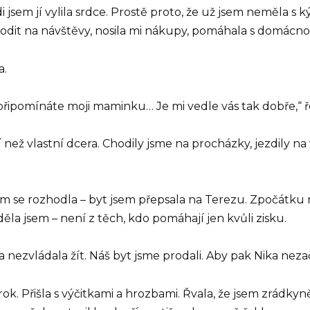
di jsem jí vylila srdce. Prostě proto, že už jsem neměla s
hodit na návštěvy, nosila mi nákupy, pomáhala s domácnos
a.
připomínáte moji maminku… Je mi vedle vás tak dobře,“ ř
 než vlastní dcera. Chodily jsme na procházky, jezdily na v
 se rozhodla – byt jsem přepsala na Terezu. Zpočátku ne
děla jsem – není z těch, kdo pomáhají jen kvůli zisku.
nezvládala žít. Náš byt jsme prodali. Aby pak Nika nezač
k. Přišla s výčitkami a hrozbami. Řvala, že jsem zrádkyně