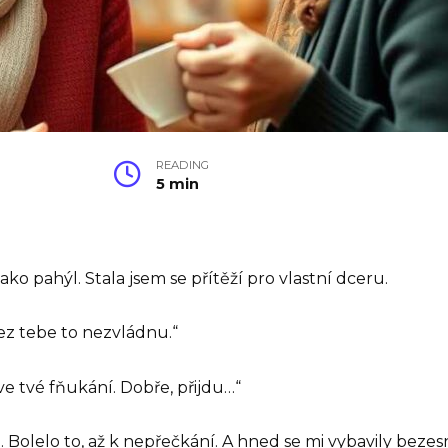
READING
5 min
ko pahýl. Stala jsem se přítěží pro vlastní dceru.
ez tebe to nezvládnu.“
e tvé fňukání. Dobře, přijdu…“
. Bolelo to, až k nepřečkání. A hned se mi vybavily beze