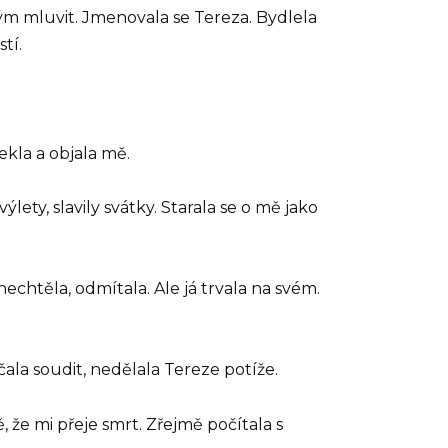
 kým mluvit. Jmenovala se Tereza. Bydlela
tí.
ekla a objala mě.
ýlety, slavily svátky. Starala se o mě jako
chtěla, odmítala. Ale já trvala na svém.
ala soudit, nedělala Tereze potíže.
, že mi přeje smrt. Zřejmě počítala s