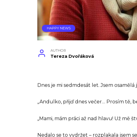
HAPPY NEWS
AUTHOR
Tereza Dvořáková
Dnes je mi sedmdesát let. Jsem osamělá ja
„Andulko, přijď dnes večer… Prosím tě, b
„Mami, mám práci až nad hlavu! Už mě štv
Nedalo se to vydržet – rozplakala jsem se