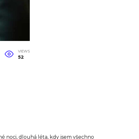
VIEWS
52
sné noci, dlouhá léta, kdy jsem všechno