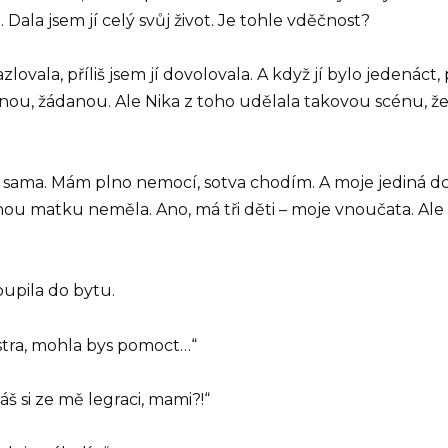
 Dala jsem jí celý svůj život. Je tohle vděčnost?
mazlovala, příliš jsem jí dovolovala. A když jí bylo jeden
vanou, žádanou. Ale Nika z toho udělala takovou scénu, že
sama. Mám plno nemocí, sotva chodím. A moje jediná dcer
nou matku neměla. Ano, má tři děti – moje vnoučata. Ale 
oupila do bytu.
sestra, mohla bys pomoct…“
 si ze mě legraci, mami?!“