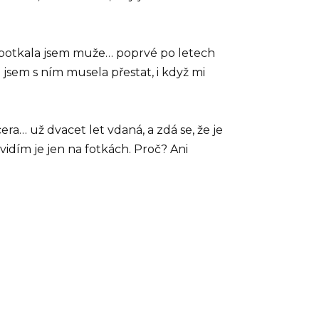
áct, potkala jsem muže… poprvé po letech
 jsem s ním musela přestat, i když mi
a… už dvacet let vdaná, a zdá se, že je
vidím je jen na fotkách. Proč? Ani