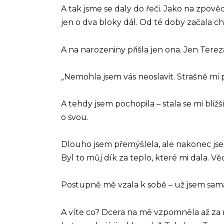
A tak jsme se daly do řeči. Jako na zpově
jen o dva bloky dál. Od té doby začala c
A na narozeniny přišla jen ona. Jen Terez
„Nemohla jsem vás neoslavit. Strašně mi 
A tehdy jsem pochopila – stala se mi bližší
o svou.
Dlouho jsem přemýšlela, ale nakonec jsem
Byl to můj dík za teplo, které mi dala. Vě
Postupně mě vzala k sobě – už jsem sama 
A víte co? Dcera na mě vzpomněla až za ro