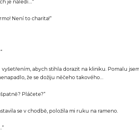
ch je náledí…“
mo! Není to charita!“
“
yšetřením, abych stihla dorazit na kliniku. Pomalu jsem 
 nenapadlo, že se dožiju něčeho takového…
 špatně? Pláčete?“
stavila se v chodbě, položila mi ruku na rameno.
…“