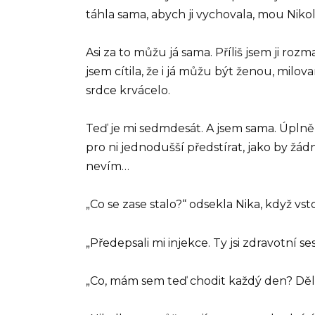
táhla sama, abych ji vychovala, mou Nikol.
Asi za to můžu já sama. Příliš jsem ji roz
jsem cítila, že i já můžu být ženou, milo
srdce krvácelo.
Teď je mi sedmdesát. A jsem sama. Úplně 
pro ni jednodušší předstírat, jako by žád
nevím…
„Co se zase stalo?“ odsekla Nika, když vst
„Předepsali mi injekce. Ty jsi zdravotní 
„Co, mám sem teď chodit každý den? Děláš