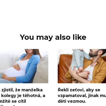
You may also like
 zjistil, že manželka
Řekli zeťovi, aby se
 kolegy je těhotná, a
vzpamatoval, jinak m
žitě se cítil
děti vezmou.