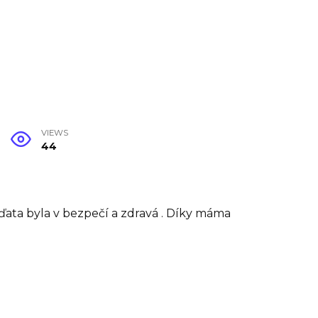
VIEWS
44
ďata byla v bezpečí a zdravá . Díky máma