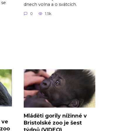
 se
dnech volna a o svátcích.
0
1.5k.
Mláděti gorily nížinné v
á ve
Bristolské zoo je šest
 zoo
týdnů (VIDEO)