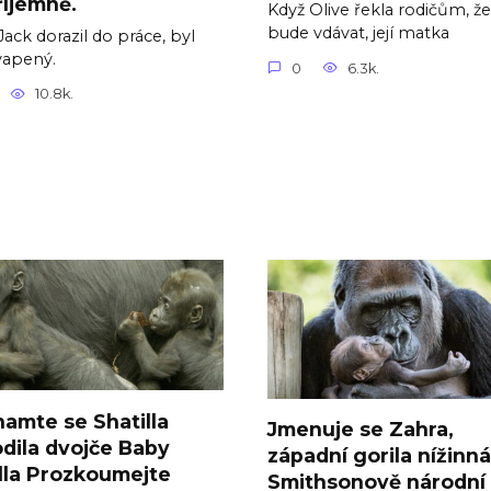
íjemně.
Když Olive řekla rodičům, že
bude vdávat, její matka
Jack dorazil do práce, byl
vapený.
0
6.3k.
10.8k.
amte se Shatilla
Jmenuje se Zahra,
dila dvojče Baby
západní gorila nížinn
lla Prozkoumejte
Smithsonově národní