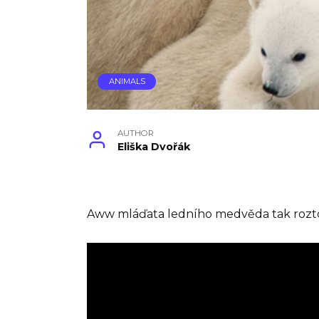
ANIMALS
AUTHOR
Eliška Dvořák
Aww mláďata ledního medvěda tak roztomi