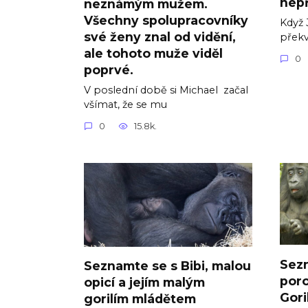
nepř
neznámým mužem.
Všechny spolupracovníky
Když 
své ženy znal od vidění,
přek
ale tohoto muže viděl
0
poprvé.
V poslední době si Michael začal
všímat, že se mu
0
15.8k.
Sezn
Seznamte se s Bibi, malou
poro
opicí a jejím malým
Gori
gorilím mládětem