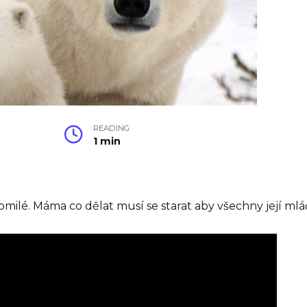
READING
1 min
lé. Máma co dělat musí se starat aby všechny její mlá