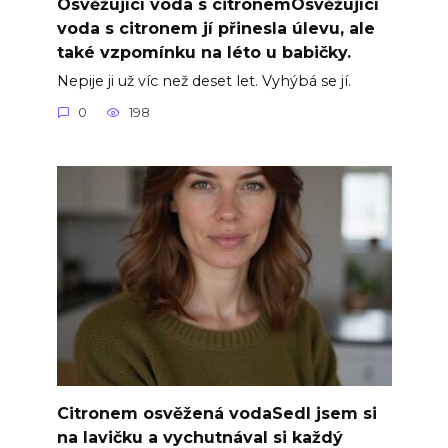
Osvěžující voda s citronemOsvěžující
voda s citronem jí přinesla úlevu, ale
také vzpomínku na léto u babičky.
Nepije ji už víc než deset let. Vyhýbá se jí.
0
198
Citronem osvěžená vodaSedl jsem si
na lavičku a vychutnával si každý