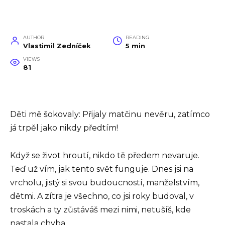
AUTHOR
READING
Vlastimil Zedníček
5 min
VIEWS
81
Děti mě šokovaly: Přijaly matčinu nevěru, zatímco
já trpěl jako nikdy předtím!
Když se život hroutí, nikdo tě předem nevaruje.
Teď už vím, jak tento svět funguje. Dnes jsi na
vrcholu, jistý si svou budoucností, manželstvím,
dětmi. A zítra je všechno, co jsi roky budoval, v
troskách a ty zůstáváš mezi nimi, netušíš, kde
nastala chyba.