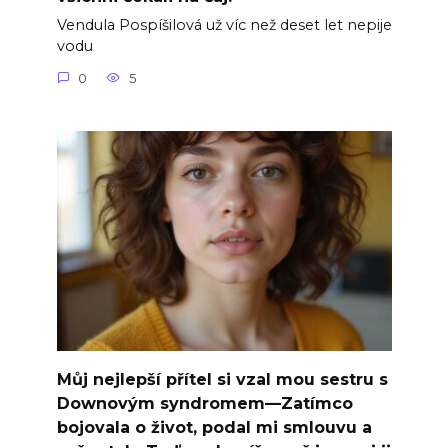
Vendula Pospíšilová už víc než deset let nepije
vodu
0
5
Můj nejlepší přítel si vzal mou sestru s
Downovým syndromem—Zatímco
bojovala o život, podal mi smlouvu a