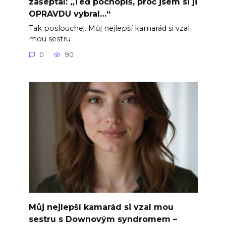
zašeptal: „Teď pochopíš, proč jsem si ji
OPRAVDU vybral…“
Tak poslouchej. Můj nejlepší kamarád si vzal
mou sestru
0
90
Můj nejlepší kamarád si vzal mou
sestru s Downovým syndromem –