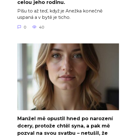
celou jeho rodinu.
Píšu to až teď, když je Anežka konečně
uspaná a v bytě je ticho.
0
40
Manžel mě opustil hned po narození
dcery, protože chtěl syna, a pak mě
pozval na svou svatbu – netušil, že