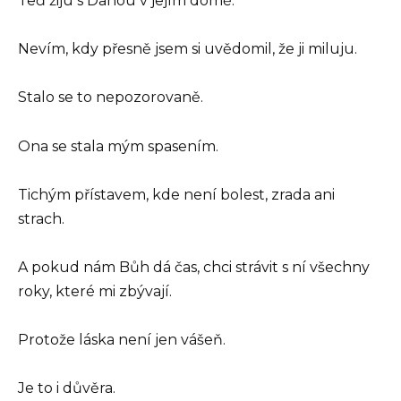
Teď žiju s Danou v jejím domě.
Nevím, kdy přesně jsem si uvědomil, že ji miluju.
Stalo se to nepozorovaně.
Ona se stala mým spasením.
Tichým přístavem, kde není bolest, zrada ani
strach.
A pokud nám Bůh dá čas, chci strávit s ní všechny
roky, které mi zbývají.
Protože láska není jen vášeň.
Je to i důvěra.