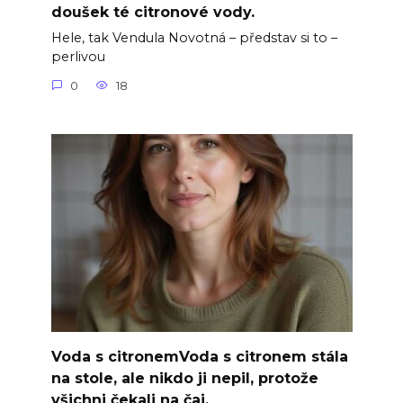
doušek té citronové vody.
Hele, tak Vendula Novotná – představ si to –
perlivou
0
18
Voda s citronemVoda s citronem stála
na stole, ale nikdo ji nepil, protože
všichni čekali na čaj.