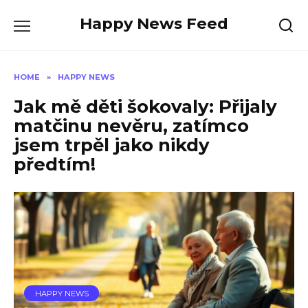
Skip
Happy News Feed
to
content
HOME
»
HAPPY NEWS
Jak mě děti šokovaly: Přijaly
matčinu nevěru, zatímco
jsem trpěl jako nikdy
předtím!
HAPPY NEWS