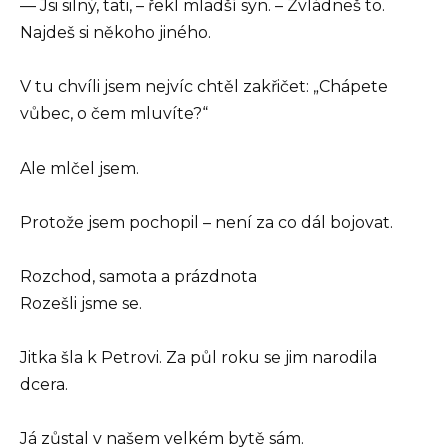
— Jsi silný, tati, – řekl mladší syn. – Zvládneš to.
Najdeš si někoho jiného.
V tu chvíli jsem nejvíc chtěl zakřičet: „Chápete
vůbec, o čem mluvíte?“
Ale mlčel jsem.
Protože jsem pochopil – není za co dál bojovat.
Rozchod, samota a prázdnota
Rozešli jsme se.
Jitka šla k Petrovi. Za půl roku se jim narodila
dcera.
Já zůstal v našem velkém bytě sám.