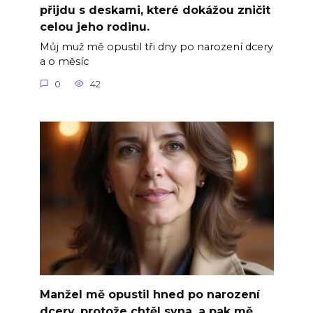
přijdu s deskami, které dokážou zničit
celou jeho rodinu.
Můj muž mě opustil tři dny po narození dcery
a o měsíc
0
42
Manžel mě opustil hned po narození
dcery, protože chtěl syna, a pak mě