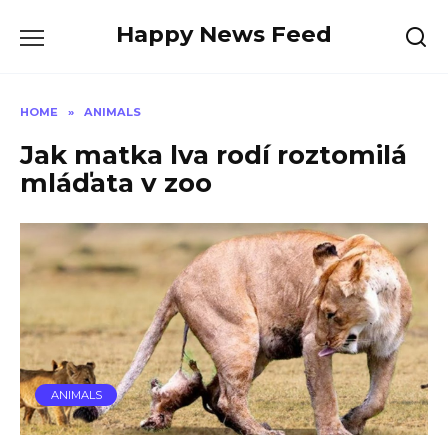
Skip
Happy News Feed
to
content
HOME
»
ANIMALS
Jak matka lva rodí roztomilá
mláďata v zoo
ANIMALS