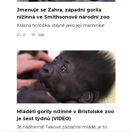
Jmenuje se Zahra, západní gorila
nížinná ve Smithsonově národní zoo
Krásná holčička, stejně jako její maminka!
0
168
Mláděti gorily nížinné v Bristolské zoo
je šest týdnů (VIDEO)
Je nádherná! Takové zázračné mládě. je to