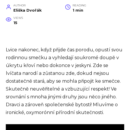
AUTHOR
READING
Eliška Dvořák
1 min
VIEWS
15
Lvice nakonec, když přijde čas porodu, opustí svou
rodinnou smečku a vyhledají soukromé doupě v
úkrytu křoví nebo dokonce v jeskyni. Zde se
lvíčata narodí a zůstanou zde, dokud nejsou
dostatečně stará, aby se mohla připojit ke smečce.
Skutečně neuvěřitelné a vzbuzující respekt! Ve
srovnání s mnoha jinými druhy jsou něco jiného.
Dravci a zároveň společenské bytosti! Mluvíme o
ironické, oxymorónní přírodní skutečnosti.