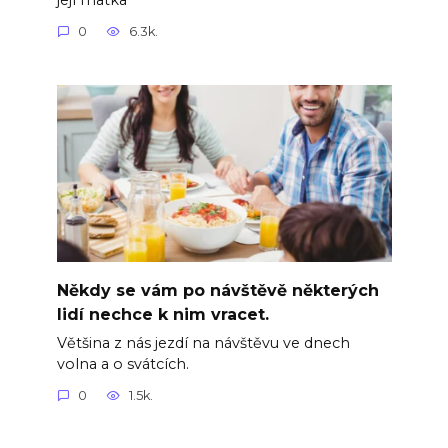
0
6.3k.
Někdy se vám po návštěvě některých
lidí nechce k nim vracet.
Většina z nás jezdí na návštěvu ve dnech
volna a o svátcích.
0
1.5k.