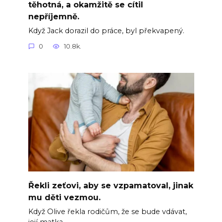
těhotná, a okamžitě se cítil
nepříjemně.
Když Jack dorazil do práce, byl překvapený.
0
10.8k.
Řekli zeťovi, aby se vzpamatoval, jinak
mu děti vezmou.
Když Olive řekla rodičům, že se bude vdávat,
její matka