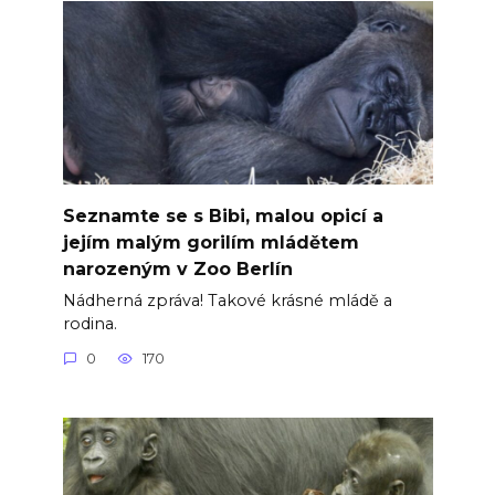
Seznamte se s Bibi, malou opicí a
jejím malým gorilím mládětem
narozeným v Zoo Berlín
Nádherná zpráva! Takové krásné mládě a
rodina.
0
170