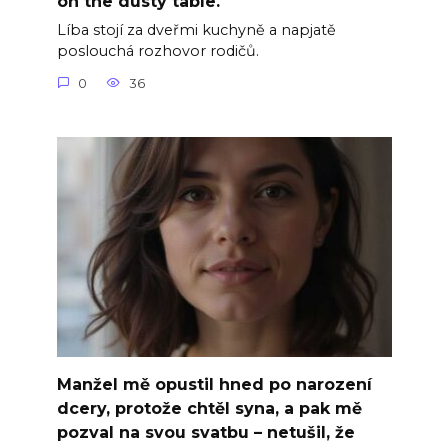
on the dusty table.
Líba stojí za dveřmi kuchyně a napjatě
poslouchá rozhovor rodičů.
0
36
Manžel mě opustil hned po narození
dcery, protože chtěl syna, a pak mě
pozval na svou svatbu – netušil, že