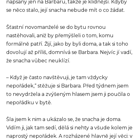
napsaný jen na Barbaru, takže je klidnější. Kdyby
se něco stalo, její snacha nebude mít o co žádat.
Šťastní novomanželé se do bytu rovnou
nastěhovali, aniž by přemýšleli o tom, komu
formálně patří. Žijí, jako by byli doma, a tak si toho
dovolují až příliš, domnívá se Barbara. Nejvíc jí vadí,
že snacha vůbec neuklízí.
– Když je často navštěvuji, je tam vždycky
nepořádek,“ stěžuje si Barbara. Před týdnem jsem
to nevydržela a zvýšeným hlasem jsem ji poučila o
nepořádku v bytě.
Šla jsem k nim a ukázalo se, že snacha je doma.
Vidím ji, jak tam sedí, dělá si nehty a všude kolem je
naprostý nepořádek. A rozházené hlavně její věci: v