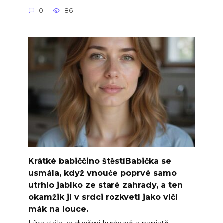
0
86
Krátké babiččino štěstíBabička se
usmála, když vnouče poprvé samo
utrhlo jablko ze staré zahrady, a ten
okamžik jí v srdci rozkvetl jako vlčí
mák na louce.
Líba stála za dveřmi kuchyně a napjatě