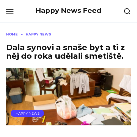
Skip
Happy News Feed
to
content
HOME
»
HAPPY NEWS
Dala synovi a snaše byt a ti z
něj do roka udělali smetiště.
HAPPY NEWS