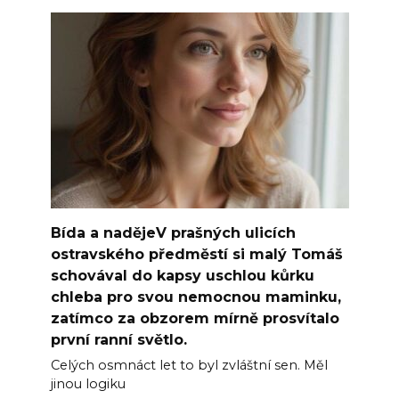
Bída a nadějeV prašných ulicích
ostravského předměstí si malý Tomáš
schovával do kapsy uschlou kůrku
chleba pro svou nemocnou maminku,
zatímco za obzorem mírně prosvítalo
první ranní světlo.
Celých osmnáct let to byl zvláštní sen. Měl
jinou logiku