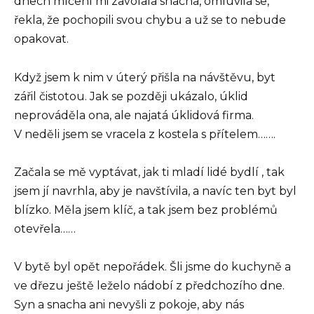
dnech mlčení mi zavolala snacha, omluvila se,
řekla, že pochopili svou chybu a už se to nebude
opakovat.
Když jsem k nim v úterý přišla na návštěvu, byt
zářil čistotou. Jak se později ukázalo, úklid
neprováděla ona, ale najatá úklidová firma.
V neděli jsem se vracela z kostela s přítelem…….
Začala se mě vyptávat, jak ti mladí lidé bydlí , tak
jsem jí navrhla, aby je navštívila, a navíc ten byt byl
blízko. Měla jsem klíč, a tak jsem bez problémů
otevřela……
V bytě byl opět nepořádek. Šli jsme do kuchyně a
ve dřezu ještě leželo nádobí z předchozího dne.
Syn a snacha ani nevyšli z pokoje, aby nás