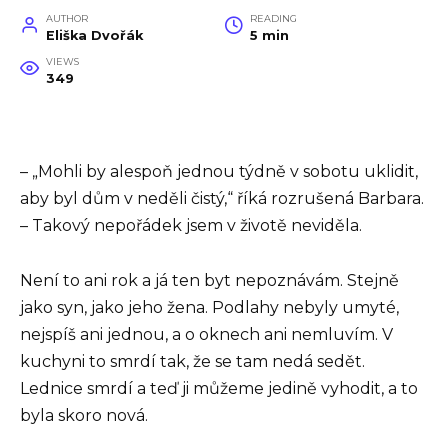
AUTHOR
READING
Eliška Dvořák
5 min
VIEWS
349
– „Mohli by alespoň jednou týdně v sobotu uklidit,
aby byl dům v neděli čistý,“ říká rozrušená Barbara.
– Takový nepořádek jsem v životě neviděla.
Není to ani rok a já ten byt nepoznávám. Stejně
jako syn, jako jeho žena. Podlahy nebyly umyté,
nejspíš ani jednou, a o oknech ani nemluvím. V
kuchyni to smrdí tak, že se tam nedá sedět.
Lednice smrdí a teď ji můžeme jedině vyhodit, a to
byla skoro nová.