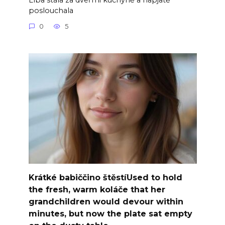
poslouchala
0
5
Krátké babiččino štěstíUsed to hold
the fresh, warm koláče that her
grandchildren would devour within
minutes, but now the plate sat empty