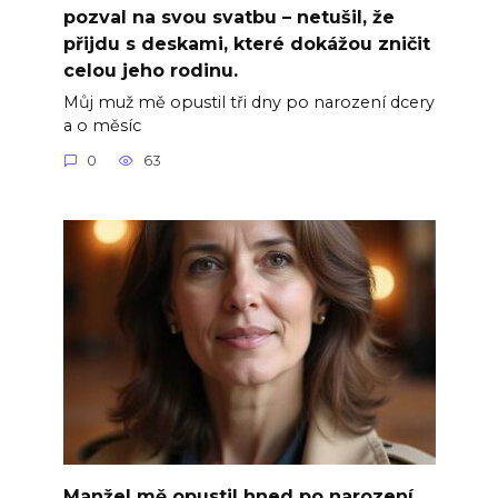
pozval na svou svatbu – netušil, že
přijdu s deskami, které dokážou zničit
celou jeho rodinu.
Můj muž mě opustil tři dny po narození dcery
a o měsíc
0
63
Manžel mě opustil hned po narození