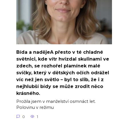
Bída a nadějeA přesto v té chladné
světnici, kde vítr hvízdal skulinami ve
zdech, se rozhořel plamínek malé
svíčky, který v dětských očích odrážel
víc než jen světlo – byl to slib, že i z
nejhlubší bídy se může zrodit něco
krásného.
Prožila jsem v manželství osmnáct let.
Polovinu v režimu
0
1