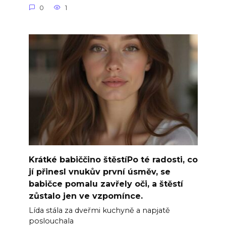
0
1
Krátké babiččino štěstíPo té radosti, co
jí přinesl vnukův první úsměv, se
babičce pomalu zavřely oči, a štěstí
zůstalo jen ve vzpomínce.
Lída stála za dveřmi kuchyně a napjatě
poslouchala