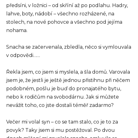
předsíni, v ložnici – od skříní až po podlahu. Hadry,
lahve, boty, nádobí – všechno rozházené, na
stolech, na nové pohovce a všechno pod jejíma
nohama.
Snacha se začervenala, zbledla, něco si vymlouvala
v odpovědi……
Řekla jsem, co jsem si myslela, a šla domů. Varovala
jsem je, že jestli je ještě jednou přistihnu při něčem
podobném, pošlu je buď do pronajatého bytu,
nebo k rodičům na svobodárnu. Jak si můžete
nevážit toho, co jste dostali téměř zadarmo?
Večer mi volal syn – co se tam stalo, co je to za
povyk? Taky jsem si mu postěžoval. Po dvou