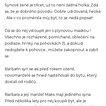
Synově ženě je třicet, už to není žádná holka. Zdá
se, že je dobrého původu. Dobře udržovaná, hezká
. Ale v co proměnila můj byt, to se nedá popsat!
Dá se do něj vstoupit jen s plynovou maskou !
Všechno je rozházené, pomíchané, oblečení na
podlaze, hrnky na pohovkách (!), a dokud
nedojdete k pohovce , můžete zakopnout a zabít
se .
Barbařin syn se asi před rokem oženil,
novomanželé se hned nastěhovali do bytu, který
dostali od rodičů.
Barbara a její manžel Maks mají jediného syna.
Před několika lety pro něj koupili byt, ale je