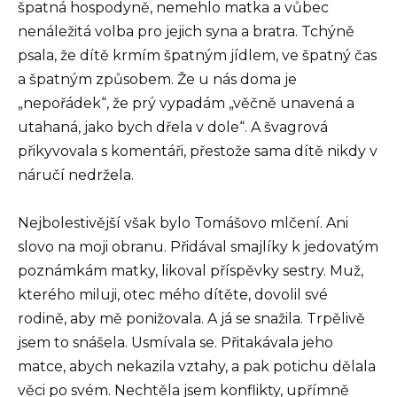
špatná hospodyně, nemehlo matka a vůbec
nenáležitá volba pro jejich syna a bratra. Tchýně
psala, že dítě krmím špatným jídlem, ve špatný čas
a špatným způsobem. Že u nás doma je
„nepořádek“, že prý vypadám „věčně unavená a
utahaná, jako bych dřela v dole“. A švagrová
přikyvovala s komentáři, přestože sama dítě nikdy v
náručí nedržela.
Nejbolestivější však bylo Tomášovo mlčení. Ani
slovo na moji obranu. Přidával smajlíky k jedovatým
poznámkám matky, likoval příspěvky sestry. Muž,
kterého miluji, otec mého dítěte, dovolil své
rodině, aby mě ponižovala. A já se snažila. Trpělivě
jsem to snášela. Usmívala se. Přitakávala jeho
matce, abych nekazila vztahy, a pak potichu dělala
věci po svém. Nechtěla jsem konflikty, upřímně