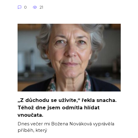
0
21
„Z důchodu se uživíte,“ řekla snacha.
Téhož dne jsem odmítla hlídat
vnoučata.
Dnes večer mi Božena Nováková vyprávěla
příběh, který