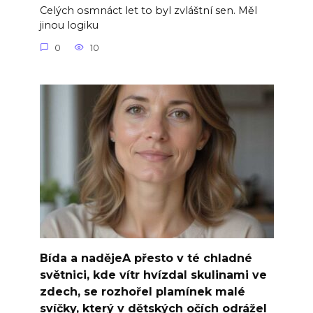
Celých osmnáct let to byl zvláštní sen. Měl
jinou logiku
0
10
Bída a nadějeA přesto v té chladné
světnici, kde vítr hvízdal skulinami ve
zdech, se rozhořel plamínek malé
svíčky, který v dětských očích odrážel