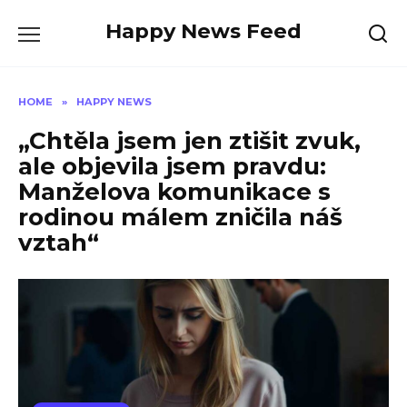
Skip
Happy News Feed
to
content
HOME
»
HAPPY NEWS
„Chtěla jsem jen ztišit zvuk,
ale objevila jsem pravdu:
Manželova komunikace s
rodinou málem zničila náš
vztah“