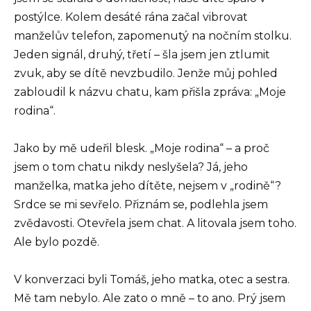
postýlce. Kolem desáté rána začal vibrovat
manželův telefon, zapomenutý na nočním stolku.
Jeden signál, druhý, třetí – šla jsem jen ztlumit
zvuk, aby se dítě nevzbudilo. Jenže můj pohled
zabloudil k názvu chatu, kam přišla zpráva: „Moje
rodina“.
Jako by mě udeřil blesk. „Moje rodina“ – a proč
jsem o tom chatu nikdy neslyšela? Já, jeho
manželka, matka jeho dítěte, nejsem v „rodině“?
Srdce se mi sevřelo. Přiznám se, podlehla jsem
zvědavosti. Otevřela jsem chat. A litovala jsem toho.
Ale bylo pozdě.
V konverzaci byli Tomáš, jeho matka, otec a sestra.
Mě tam nebylo. Ale zato o mně – to ano. Prý jsem