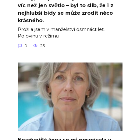
víc než jen světlo – byl to slib, že i z
nejhlubší bídy se může zrodit něco
krásného.
Prožila jsem v manželství osmnáct let.
Polovinu v režimu
0
25
Nezdvořilá žena se mi posmívala u