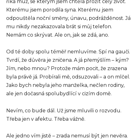
říká muž, se kterým jsem chtěla prožít celý život.
Kterému jsem porodila syna. Kterému jsem
odpouštěla noční směny, únavu, podrážděnost. Já
mu nikdy nezakazovala brát si můj telefon.
Nemám co skrývat. Ale on, jak se zdá, ano.
Od té doby spolu téměř nemluvíme. Spí na gauči.
Tvrdí, že důvěra je zničena. A já přemýšlím – kým?
Jím, nebo mnou? Protože mám pocit, že zrazena
byla právě já. Probírali mě, odsuzovali – a on mlčel.
Jako bych nebyla jeho manželka, nečlen rodiny,
ale jen dočasná spolubydlící v cizím domě.
Nevím, co bude dál. Už jsme mluvili o rozvodu.
Třeba jen v afektu. Třeba vážně.
Ale jedno vím jistě – zrada nemusí být jen nevěra.