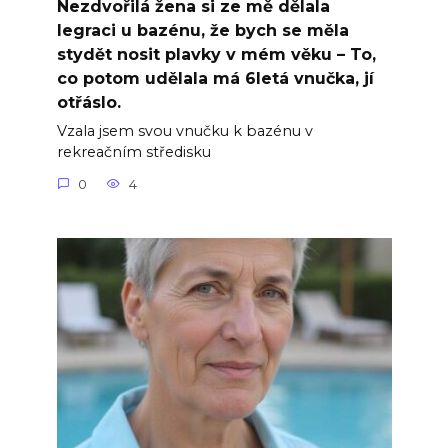
Nezdvořilá žena si ze mě dělala
legraci u bazénu, že bych se měla
stydět nosit plavky v mém věku – To,
co potom udělala má 6letá vnučka, jí
otřáslo.
Vzala jsem svou vnučku k bazénu v
rekreačním středisku
0
4