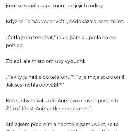
jsem se snažila zapadnout do jejich rodiny.
Když se Tomáš večer vrátil, nedokázala jsem mlčet.
„Četla jsem ten chat,“ řekla jsem a upřela na něj
pohled.
Zbledl, ale místo omluvy vybuchl:
„Tak ty jsi mi šla do telefonu?! To je moje soukromí!
Jak ses mohla opovážit?!“
Křičel, obviňoval, zuřil. Ani slovo o mých pocitech.
Žádná lítost. Ani špetka porozumění.
Stála jsem před ním a nechtěla jsem uvěřit, že to