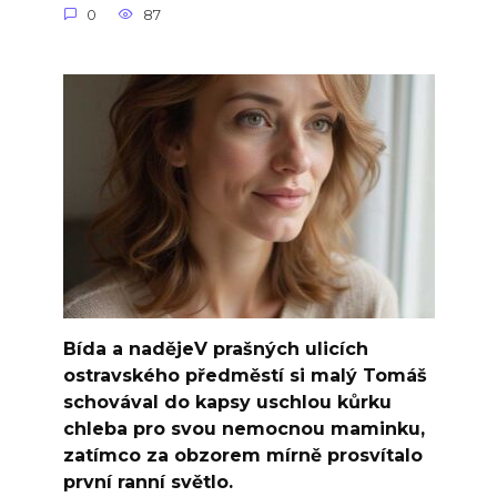
0
87
Bída a nadějeV prašných ulicích
ostravského předměstí si malý Tomáš
schovával do kapsy uschlou kůrku
chleba pro svou nemocnou maminku,
zatímco za obzorem mírně prosvítalo
první ranní světlo.