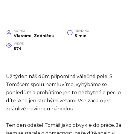
AUTHOR
READING
Vlastimil Zedníček
5 min
VIEWS
574
Už týden náš dům připomíná válečné pole. S
Tomášem spolu nemluvíme, vyhýbáme se
pohledům a probíráme jen to nezbytné o péči o
dítě. A to jen strohými větami. Vše začalo jen
zdánlivě nevinnou náhodou.
Ten den odešel Tomáš jako obvykle do práce. Já
jsem se starala o domácnost, naše dítě spalo v