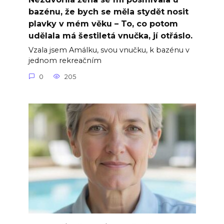
bazénu, že bych se měla stydět nosit
plavky v mém věku – To, co potom
udělala má šestiletá vnučka, jí otřáslo.
Vzala jsem Amálku, svou vnučku, k bazénu v
jednom rekreačním
0
205