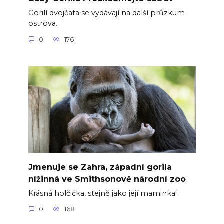
Gorilí dvojčata se vydávají na další průzkum
ostrova.
0
176
Jmenuje se Zahra, západní gorila
nížinná ve Smithsonově národní zoo
Krásná holčička, stejně jako její maminka!
0
168