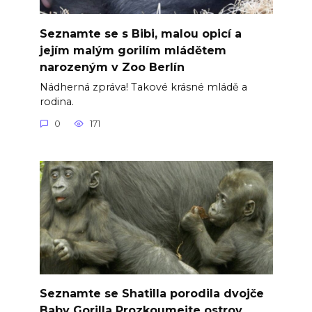
Seznamte se s Bibi, malou opicí a
jejím malým gorilím mládětem
narozeným v Zoo Berlín
Nádherná zpráva! Takové krásné mládě a
rodina.
0
171
Seznamte se Shatilla porodila dvojče
Baby Gorilla Prozkoumejte ostrov