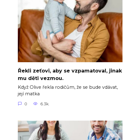
Řekli zeťovi, aby se vzpamatoval, jinak
mu děti vezmou.
Když Olive řekla rodičům, že se bude vdávat,
její matka
0
6.3k.