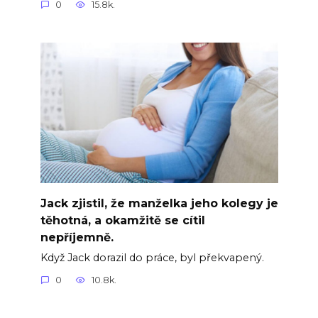
0
15.8k.
Jack zjistil, že manželka jeho kolegy je
těhotná, a okamžitě se cítil
nepříjemně.
Když Jack dorazil do práce, byl překvapený.
0
10.8k.