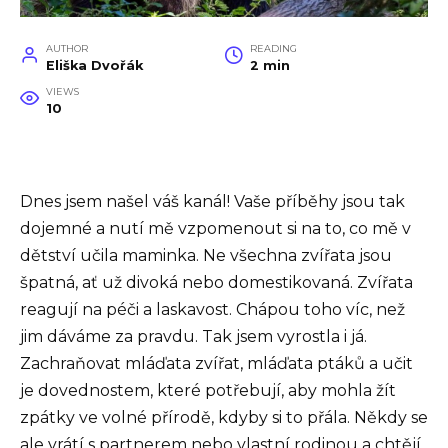
AUTHOR
READING
Eliška Dvořák
2 min
VIEWS
10
Dnes jsem našel váš kanál! Vaše příběhy jsou tak
dojemné a nutí mě vzpomenout si na to, co mě v
dětství učila maminka. Ne všechna zvířata jsou
špatná, ať už divoká nebo domestikovaná. Zvířata
reagují na péči a laskavost. Chápou toho víc, než
jim dáváme za pravdu. Tak jsem vyrostla i já.
Zachraňovat mláďata zvířat, mláďata ptáků a učit
je dovednostem, které potřebují, aby mohla žít
zpátky ve volné přírodě, kdyby si to přála. Někdy se
ale vrátí s partnerem nebo vlastní rodinou a chtějí