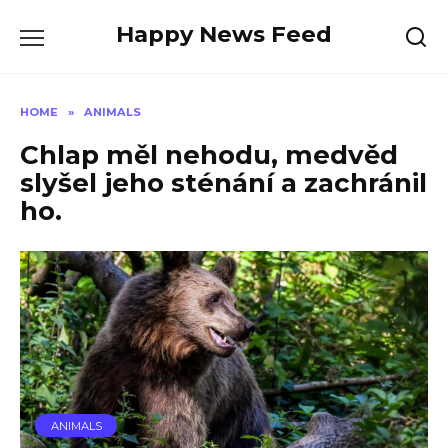
Skip
Happy News Feed
to
content
HOME
»
ANIMALS
Chlap měl nehodu, medvěd
slyšel jeho sténání a zachránil
ho.
ANIMALS