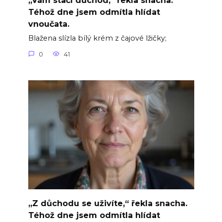
„Vám stačí důchod,“ řekla snacha.
Téhož dne jsem odmítla hlídat
vnoučata.
Blažena slízla bílý krém z čajové lžičky;
0
41
„Z důchodu se uživíte,“ řekla snacha.
Téhož dne jsem odmítla hlídat