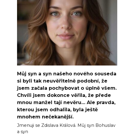
Můj syn a syn našeho nového souseda
si byli tak neuvěřitelně podobní, že
jsem začala pochybovat o úplně všem.
Chvíli jsem dokonce věřila, že přede
mnou manžel tají nevěru… Ale pravda,
kterou jsem odhalila, byla ještě
mnohem nečekanější.
Jmenuji se Zdislava Králová. Můj syn Bohuslav
a syn