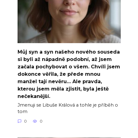
Můj syn a syn našeho nového souseda
si byli až nápadně podobní, až jsem
začala pochybovat o všem. Chvíli jsem
dokonce věřila, že přede mnou
manžel tají nevěru… Ale pravda,
kterou jsem měla zjistit, byla ještě
nečekanější.
Jmenuji se Libuše Králová a tohle je příběh o
tom
0
0