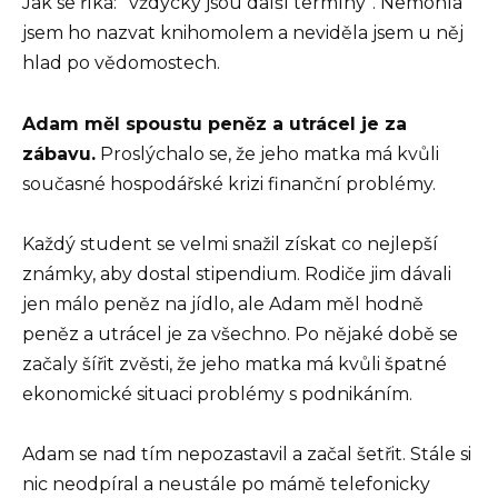
Jak se říká: “vždycky jsou další termíny”. Nemohla
jsem ho nazvat knihomolem a neviděla jsem u něj
hlad po vědomostech.
Adam měl spoustu peněz a utrácel je za
zábavu.
Proslýchalo se, že jeho matka má kvůli
současné hospodářské krizi finanční problémy.
Každý student se velmi snažil získat co nejlepší
známky, aby dostal stipendium. Rodiče jim dávali
jen málo peněz na jídlo, ale Adam měl hodně
peněz a utrácel je za všechno. Po nějaké době se
začaly šířit zvěsti, že jeho matka má kvůli špatné
ekonomické situaci problémy s podnikáním.
Adam se nad tím nepozastavil a začal šetřit. Stále si
nic neodpíral a neustále po mámě telefonicky