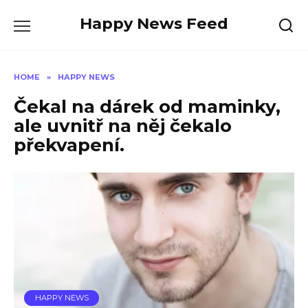
Skip
Happy News Feed
to
content
HOME
»
HAPPY NEWS
Čekal na dárek od maminky,
ale uvnitř na něj čekalo
překvapení.
HAPPY NEWS