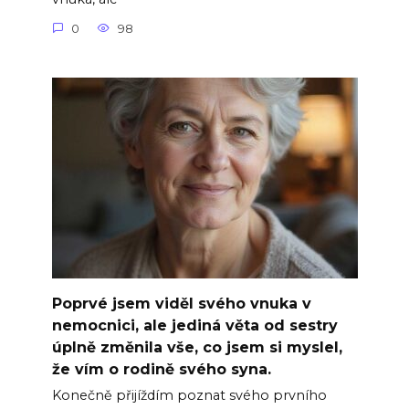
0
98
Poprvé jsem viděl svého vnuka v
nemocnici, ale jediná věta od sestry
úplně změnila vše, co jsem si myslel,
že vím o rodině svého syna.
Konečně přijíždím poznat svého prvního