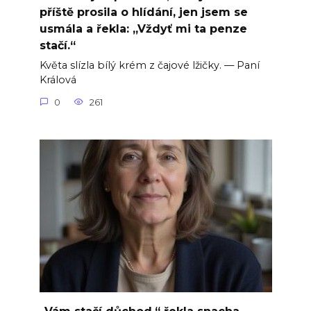
příště prosila o hlídání, jen jsem se
usmála a řekla: „Vždyť mi ta penze
stačí.“
Květa slízla bílý krém z čajové lžičky. — Paní
Králová
0
261