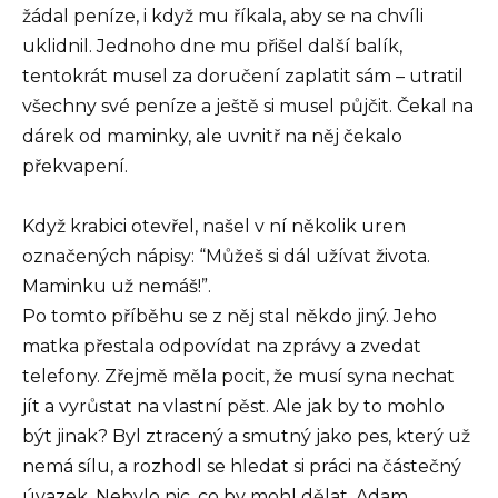
žádal peníze, i když mu říkala, aby se na chvíli
uklidnil. Jednoho dne mu přišel další balík,
tentokrát musel za doručení zaplatit sám – utratil
všechny své peníze a ještě si musel půjčit. Čekal na
dárek od maminky, ale uvnitř na něj čekalo
překvapení.
Když krabici otevřel, našel v ní několik uren
označených nápisy: “Můžeš si dál užívat života.
Maminku už nemáš!”.
Po tomto příběhu se z něj stal někdo jiný. Jeho
matka přestala odpovídat na zprávy a zvedat
telefony. Zřejmě měla pocit, že musí syna nechat
jít a vyrůstat na vlastní pěst. Ale jak by to mohlo
být jinak? Byl ztracený a smutný jako pes, který už
nemá sílu, a rozhodl se hledat si práci na částečný
úvazek. Nebylo nic, co by mohl dělat. Adam