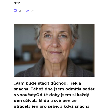
den
0
74
„Vám bude stačit důchod,“ řekla
snacha. Téhož dne jsem odmítla sedět
s vnoučatyOd té doby jsem si každý
den užívala klidu a své peníze
utrácela jen pro sebe, a když snacha