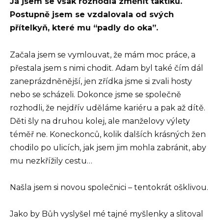
Já jsem se však rozhodla změnit taktiku.
Postupně jsem se vzdalovala od svých
přítelkyň, které mu “padly do oka”.
Začala jsem se vymlouvat, že mám moc práce, a
přestala jsem s nimi chodit. Adam byl také čím dál
zaneprázdněnější, jen zřídka jsme si zvali hosty
nebo se scházeli. Dokonce jsme se společně
rozhodli, že nejdřív uděláme kariéru a pak až dítě.
Děti šly na druhou kolej, ale manželovy výlety
téměř ne. Koneckonců, kolik dalších krásných žen
chodilo po ulicích, jak jsem jim mohla zabránit, aby
mu nezkřížily cestu…
Našla jsem si novou společnici – tentokrát ošklivou.
Jako by Bůh vyslyšel mé tajné myšlenky a slitoval