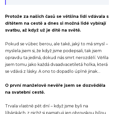
Protože za našich časů se většina lidí vdávala s
dítětem na cestě a dnes si možná lidé vybírají
svatbu, až když už je dítě na světě.
Pokud se vůbec berou, ale také, jaký to má smysl –
myslela jsem si, že když jsme podepsali, tak jsem
opravdu ta jediná, dokud nás smrt nerozdělí. Věřila
jsem tomu jako každá dvaadvacetiletá holka, která
se vdává z lásky. A ono to dopadlo úplně jinak…
O první manželově nevěře jsem se dozvěděla
na svatební cestě.
Trvala vlastně pět dní – když jsme byli na
líbánkách, z nichž si pamatuji jen obrovskou bílou