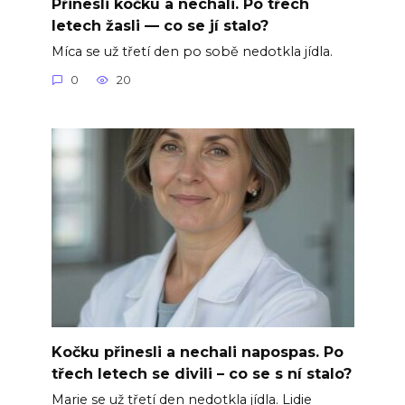
Přinesli kočku a nechali. Po třech
letech žasli — co se jí stalo?
Míca se už třetí den po sobě nedotkla jídla.
0
20
Kočku přinesli a nechali napospas. Po
třech letech se divili – co se s ní stalo?
Marie se už třetí den nedotkla jídla. Lidie