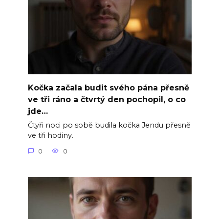
Kočka začala budit svého pána přesně
ve tři ráno a čtvrtý den pochopil, o co
jde…
Čtyři noci po sobě budila kočka Jendu přesně
ve tři hodiny.
0
0