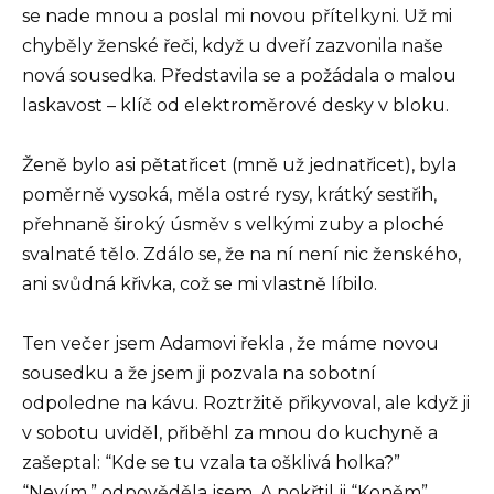
se nade mnou a poslal mi novou přítelkyni. Už mi
chyběly ženské řeči, když u dveří zazvonila naše
nová sousedka. Představila se a požádala o malou
laskavost – klíč od elektroměrové desky v bloku.
Ženě bylo asi pětatřicet (mně už jednatřicet), byla
poměrně vysoká, měla ostré rysy, krátký sestřih,
přehnaně široký úsměv s velkými zuby a ploché
svalnaté tělo. Zdálo se, že na ní není nic ženského,
ani svůdná křivka, což se mi vlastně líbilo.
Ten večer jsem Adamovi řekla , že máme novou
sousedku a že jsem ji pozvala na sobotní
odpoledne na kávu. Roztržitě přikyvoval, ale když ji
v sobotu uviděl, přiběhl za mnou do kuchyně a
zašeptal: “Kde se tu vzala ta ošklivá holka?”
“Nevím,” odpověděla jsem. A pokřtil ji “Koněm”