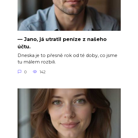
— Jano, já utratil peníze z našeho
účtu.
Dneska je to přesně rok od té doby, co jsme
tu málem rozbili.
0
142