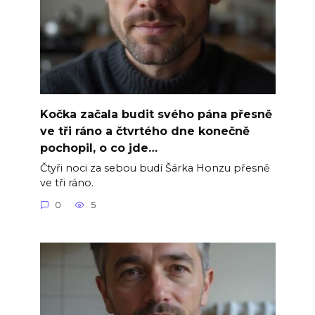
Kočka začala budit svého pána přesně
ve tři ráno a čtvrtého dne konečně
pochopil, o co jde…
Čtyři noci za sebou budí Šárka Honzu přesně
ve tři ráno.
0
5