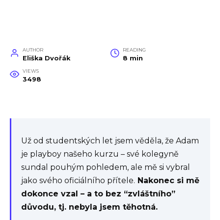
AUTHOR
READING
Eliška Dvořák
8 min
VIEWS
3498
Už od studentských let jsem věděla, že Adam
je playboy našeho kurzu – své kolegyně
sundal pouhým pohledem, ale mě si vybral
jako svého oficiálního přítele.
Nakonec si mě
dokonce vzal – a to bez “zvláštního”
důvodu, tj. nebyla jsem těhotná.