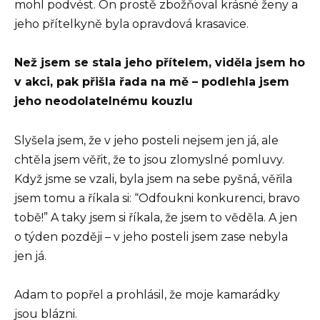
mohl podvést. On prostě zbožňoval krásné ženy a
jeho přítelkyně byla opravdová krasavice.
Než jsem se stala jeho přítelem, viděla jsem ho
v akci, pak přišla řada na mě – podlehla jsem
jeho neodolatelnému kouzlu
Slyšela jsem, že v jeho posteli nejsem jen já, ale
chtěla jsem věřit, že to jsou zlomyslné pomluvy.
Když jsme se vzali, byla jsem na sebe pyšná, věřila
jsem tomu a říkala si: “Odfoukni konkurenci, bravo
tobě!” A taky jsem si říkala, že jsem to věděla. A jen
o týden později – v jeho posteli jsem zase nebyla
jen já.
Adam to popřel a prohlásil, že moje kamarádky
jsou blázni.