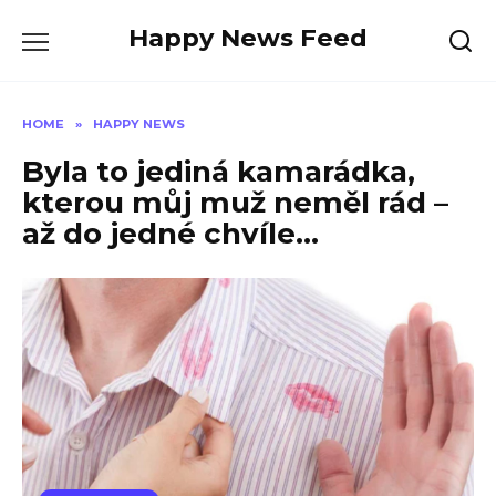
Skip
Happy News Feed
to
content
HOME
»
HAPPY NEWS
Byla to jediná kamarádka,
kterou můj muž neměl rád –
až do jedné chvíle…