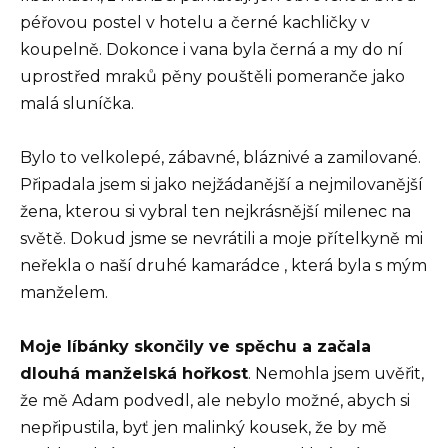
péřovou postel v hotelu a černé kachličky v
koupelně. Dokonce i vana byla černá a my do ní
uprostřed mraků pěny pouštěli pomeranče jako
malá sluníčka.
Bylo to velkolepé, zábavné, bláznivé a zamilované.
Připadala jsem si jako nejžádanější a nejmilovanější
žena, kterou si vybral ten nejkrásnější milenec na
světě. Dokud jsme se nevrátili a moje přítelkyně mi
neřekla o naší druhé kamarádce , která byla s mým
manželem.
Moje líbánky skončily ve spěchu a začala
dlouhá manželská hořkost
. Nemohla jsem uvěřit,
že mě Adam podvedl, ale nebylo možné, abych si
nepřipustila, byť jen malinký kousek, že by mě