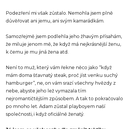
Podezření mi však zůstalo. Nemohla jsem plně
důvěřovat ani jemu, ani svým kamarádkám.
Samozřejmě jsem podlehla jeho žhavým přísahám,
že miluje jenom mě, že když má nejkrásnější ženu,
k čemu je mu jiná žena atd.
Není to muž, který vám řekne něco jako “když
mám doma šťavnatý steak, proč jíst venku suchý
hamburger”, ne, on vám srazí všechny hvězdy z
nebe, abyste jeho lež vymazala tím
nejromantičtějším způsobem. A tak to pokračovalo
po mnoho let. Adam zůstal playboyem naší
společnosti, i když oficiálně ženatý.