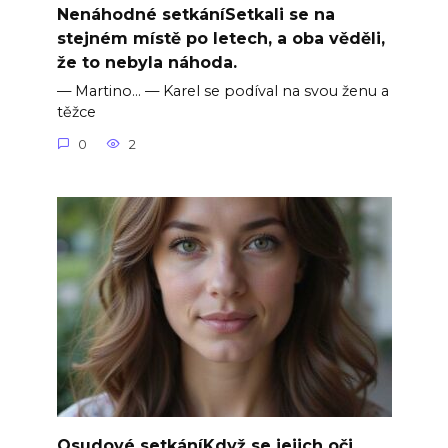
Nenáhodné setkáníSetkali se na
stejném místě po letech, a oba věděli,
že to nebyla náhoda.
— Martino… — Karel se podíval na svou ženu a
těžce
0
2
Osudové setkáníKdyž se jejich oči