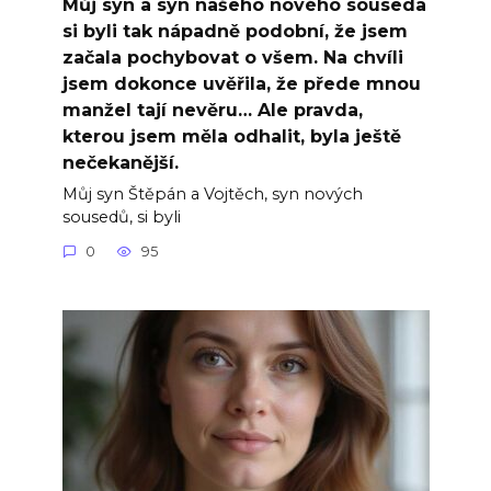
Můj syn a syn našeho nového souseda
si byli tak nápadně podobní, že jsem
začala pochybovat o všem. Na chvíli
jsem dokonce uvěřila, že přede mnou
manžel tají nevěru… Ale pravda,
kterou jsem měla odhalit, byla ještě
nečekanější.
Můj syn Štěpán a Vojtěch, syn nových
sousedů, si byli
0
95