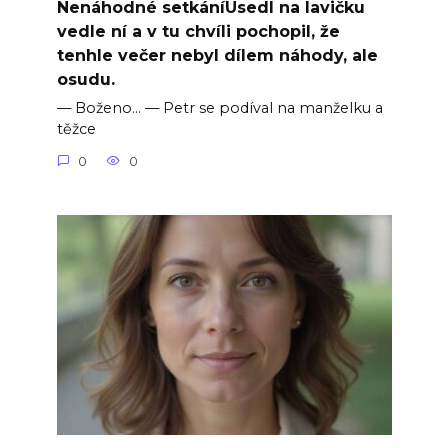
Nenáhodné setkáníUsedl na lavičku
vedle ní a v tu chvíli pochopil, že
tenhle večer nebyl dílem náhody, ale
osudu.
— Boženo… — Petr se podíval na manželku a
těžce
0
0