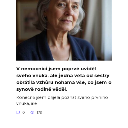
V nemocnici jsem poprvé uviděl
svého vnuka, ale jedna věta od sestry
obrátila vzhůru nohama vše, co jsem o
synově rodině věděl.
Konečně jsem přijela poznat svého prvního
vnuka, ale
0
179