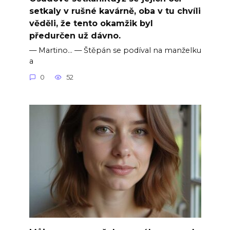
setkaly v rušné kavárně, oba v tu chvíli
věděli, že tento okamžik byl
předurčen už dávno.
— Martino… — Štěpán se podíval na manželku
a
0
52