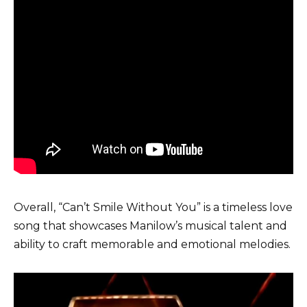
Overall, “Can’t Smile Without You” is a timeless love
song that showcases Manilow’s musical talent and
ability to craft memorable and emotional melodies.