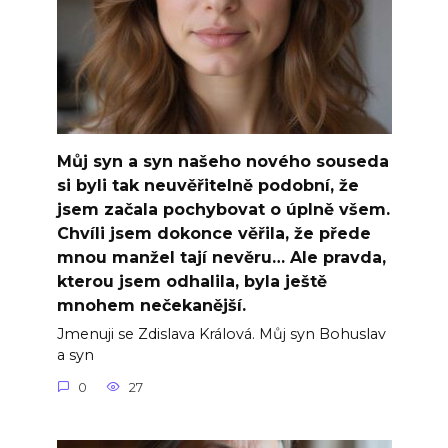
Můj syn a syn našeho nového souseda
si byli tak neuvěřitelně podobní, že
jsem začala pochybovat o úplně všem.
Chvíli jsem dokonce věřila, že přede
mnou manžel tají nevěru… Ale pravda,
kterou jsem odhalila, byla ještě
mnohem nečekanější.
Jmenuji se Zdislava Králová. Můj syn Bohuslav
a syn
0
27