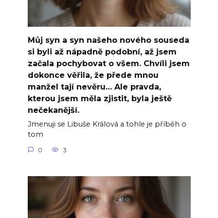
Můj syn a syn našeho nového souseda
si byli až nápadně podobní, až jsem
začala pochybovat o všem. Chvíli jsem
dokonce věřila, že přede mnou
manžel tají nevěru… Ale pravda,
kterou jsem měla zjistit, byla ještě
nečekanější.
Jmenuji se Libuše Králová a tohle je příběh o
tom
0
3