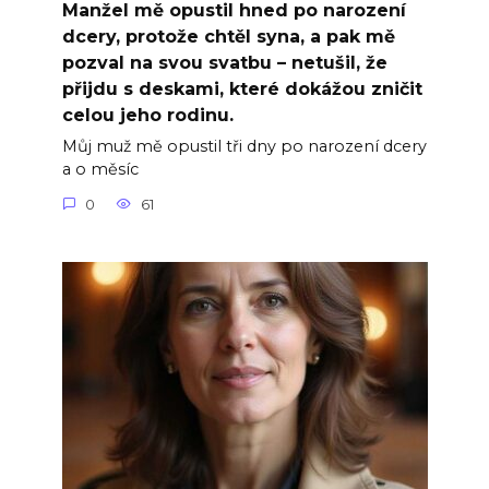
Manžel mě opustil hned po narození
dcery, protože chtěl syna, a pak mě
pozval na svou svatbu – netušil, že
přijdu s deskami, které dokážou zničit
celou jeho rodinu.
Můj muž mě opustil tři dny po narození dcery
a o měsíc
0
61