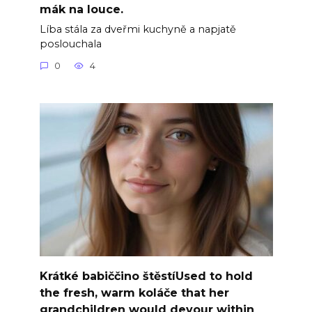
mák na louce.
Líba stála za dveřmi kuchyně a napjatě
poslouchala
0
4
Krátké babiččino štěstíUsed to hold
the fresh, warm koláče that her
grandchildren would devour within