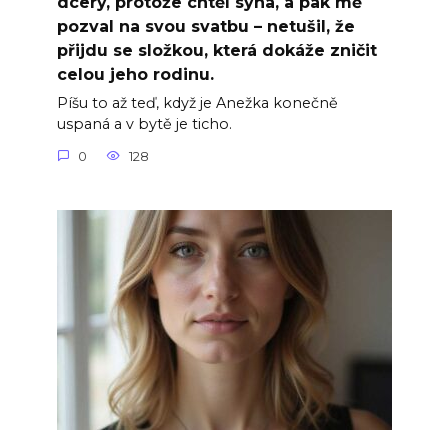
dcery, protože chtěl syna, a pak mě
pozval na svou svatbu – netušil, že
přijdu se složkou, která dokáže zničit
celou jeho rodinu.
Píšu to až teď, když je Anežka konečně
uspaná a v bytě je ticho.
0
128