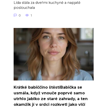
Lída stála za dveřmi kuchyně a napjatě
poslouchala
0
1
Krátké babiččino štěstíBabička se
usmála, když vnouče poprvé samo
utrhlo jablko ze staré zahrady, a ten
okamžik jí v srdci rozkvetl jako vlčí