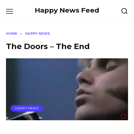
Skip
Happy News Feed
to
content
HOME
»
HAPPY NEWS
The Doors – The End
HAPPY NEWS