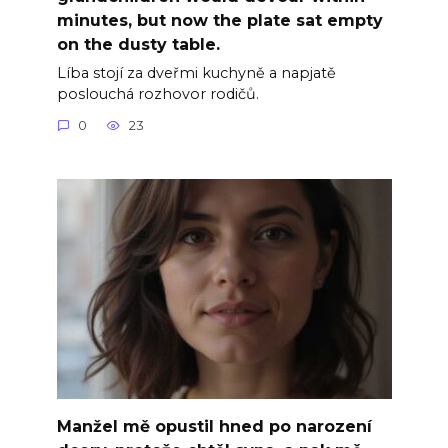
minutes, but now the plate sat empty
on the dusty table.
Líba stojí za dveřmi kuchyně a napjatě
poslouchá rozhovor rodičů.
0
23
Manžel mě opustil hned po narození