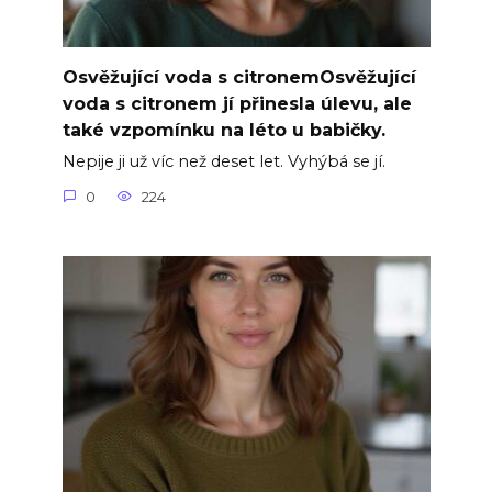
Osvěžující voda s citronemOsvěžující
voda s citronem jí přinesla úlevu, ale
také vzpomínku na léto u babičky.
Nepije ji už víc než deset let. Vyhýbá se jí.
0
224