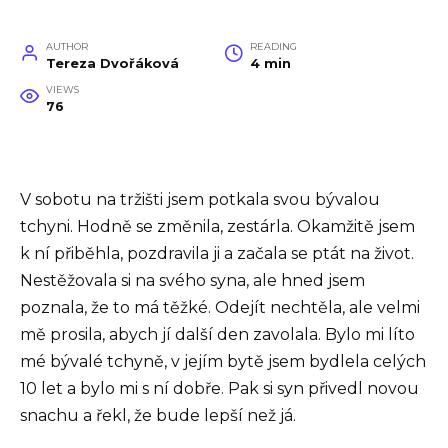
AUTHOR
READING
Tereza Dvořáková
4 min
VIEWS
76
V sobotu na tržišti jsem potkala svou bývalou
tchyni. Hodně se změnila, zestárla. Okamžitě jsem
k ní přiběhla, pozdravila ji a začala se ptát na život.
Nestěžovala si na svého syna, ale hned jsem
poznala, že to má těžké. Odejít nechtěla, ale velmi
mě prosila, abych jí další den zavolala. Bylo mi líto
mé bývalé tchyně, v jejím bytě jsem bydlela celých
10 let a bylo mi s ní dobře. Pak si syn přivedl novou
snachu a řekl, že bude lepší než já.