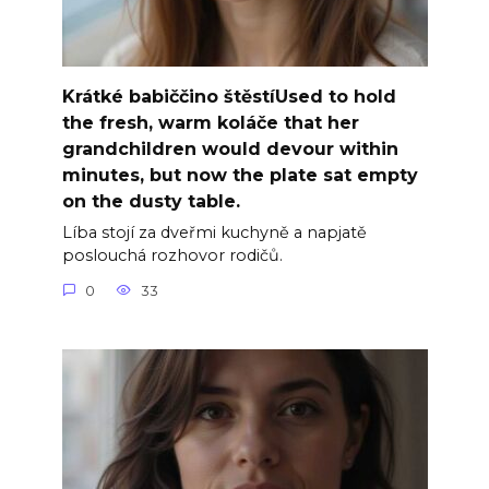
Krátké babiččino štěstíUsed to hold
the fresh, warm koláče that her
grandchildren would devour within
minutes, but now the plate sat empty
on the dusty table.
Líba stojí za dveřmi kuchyně a napjatě
poslouchá rozhovor rodičů.
0
33