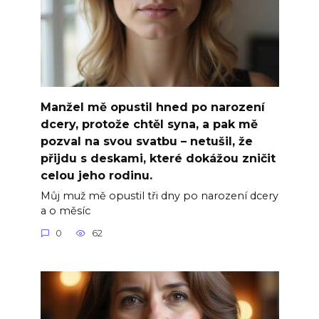
Manžel mě opustil hned po narození
dcery, protože chtěl syna, a pak mě
pozval na svou svatbu – netušil, že
přijdu s deskami, které dokážou zničit
celou jeho rodinu.
Můj muž mě opustil tři dny po narození dcery
a o měsíc
0
62