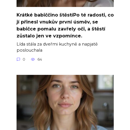
Krátké babiččino štěstíPo té radosti, co
jí přinesl vnukův první úsměv, se
babičce pomalu zavřely oči, a štěstí
zůstalo jen ve vzpomínce.
Lída stála za dveřmi kuchyně a napjatě
poslouchala
0
64