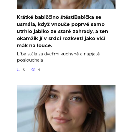
Krátké babiččino štěstíBabička se
usmála, když vnouče poprvé samo
utrhlo jablko ze staré zahrady, a ten
okamžik jí v srdci rozkvetl jako vlčí
mák na louce.
Líba stála za dveřmi kuchyně a napjatě
poslouchala
0
4