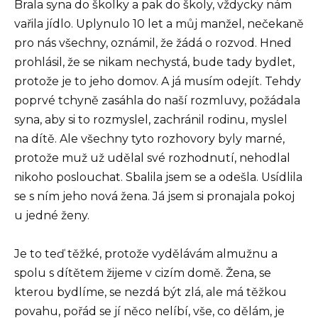
Brala syna do školky a pak do školy, vždycky nám
vařila jídlo. Uplynulo 10 let a můj manžel, nečekaně
pro nás všechny, oznámil, že žádá o rozvod. Hned
prohlásil, že se nikam nechystá, bude tady bydlet,
protože je to jeho domov. A já musím odejít. Tehdy
poprvé tchyně zasáhla do naší rozmluvy, požádala
syna, aby si to rozmyslel, zachránil rodinu, myslel
na dítě. Ale všechny tyto rozhovory byly marné,
protože muž už udělal své rozhodnutí, nehodlal
nikoho poslouchat. Sbalila jsem se a odešla. Usídlila
se s ním jeho nová žena. Já jsem si pronajala pokoj
u jedné ženy.
Je to teď těžké, protože vydělávám almužnu a
spolu s dítětem žijeme v cizím domě. Žena, se
kterou bydlíme, se nezdá být zlá, ale má těžkou
povahu, pořád se jí něco nelíbí, vše, co dělám, je