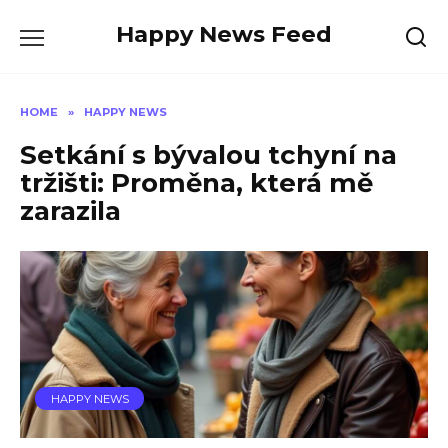
Skip
Happy News Feed
to
content
HOME
»
HAPPY NEWS
Setkání s bývalou tchyní na
tržišti: Proměna, která mě
zarazila
HAPPY NEWS