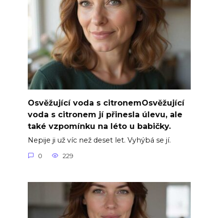
Osvěžující voda s citronemOsvěžující
voda s citronem jí přinesla úlevu, ale
také vzpomínku na léto u babičky.
Nepije ji už víc než deset let. Vyhýbá se jí.
0
229