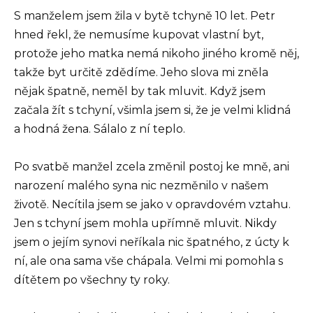
S manželem jsem žila v bytě tchyně 10 let. Petr
hned řekl, že nemusíme kupovat vlastní byt,
protože jeho matka nemá nikoho jiného kromě něj,
takže byt určitě zdědíme. Jeho slova mi zněla
nějak špatně, neměl by tak mluvit. Když jsem
začala žít s tchyní, všimla jsem si, že je velmi klidná
a hodná žena. Sálalo z ní teplo.
Po svatbě manžel zcela změnil postoj ke mně, ani
narození malého syna nic nezměnilo v našem
životě. Necítila jsem se jako v opravdovém vztahu.
Jen s tchyní jsem mohla upřímně mluvit. Nikdy
jsem o jejím synovi neříkala nic špatného, z úcty k
ní, ale ona sama vše chápala. Velmi mi pomohla s
dítětem po všechny ty roky.