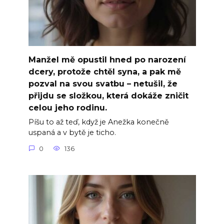
Manžel mě opustil hned po narození
dcery, protože chtěl syna, a pak mě
pozval na svou svatbu – netušil, že
přijdu se složkou, která dokáže zničit
celou jeho rodinu.
Píšu to až teď, když je Anežka konečně
uspaná a v bytě je ticho.
0
136