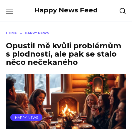
Skip
Happy News Feed
to
content
HOME
»
HAPPY NEWS
Opustil mě kvůli problémům
s plodností, ale pak se stalo
něco nečekaného
HAPPY NEWS