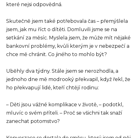
které nejsi odpovědná.
Skutečně jsem také potřebovala čas – přemýšlela
jsem, jak mu říct o dítěti. Domluvili jsme se na
setkání za měsíc. Myslela jsem, že může mít nějaké
bankovní problémy, kvůli kterým je v nebezpečí a
chce mě chránit. Co jiného to mohlo být?
Uběhly dva týdny. Stále jsem se nerozhodla, a
jednoho dne mě modrooký překvapil, když řekl, že
ho překvapují lidé, kteří chtějí rodinu:
– Děti jsou vážné komplikace v životě, – podotkl,
mluvíc o svém příteli. – Proč se všichni tak snaží
zanechat potomstvo?
Konverzace se dostala do směru, který jsem od něj