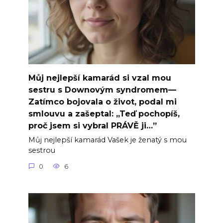
Můj nejlepší kamarád si vzal mou
sestru s Downovým syndromem—
Zatímco bojovala o život, podal mi
smlouvu a zašeptal: „Teď pochopíš,
proč jsem si vybral PRÁVĚ ji…”
Můj nejlepší kamarád Vašek je ženatý s mou
sestrou
0
6