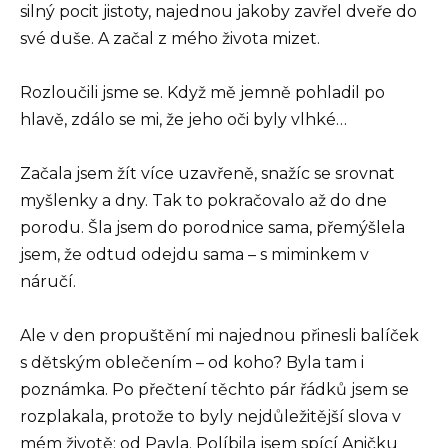
silný pocit jistoty, najednou jakoby zavřel dveře do
své duše. A začal z mého života mizet.
Rozloučili jsme se. Když mě jemně pohladil po
hlavě, zdálo se mi, že jeho oči byly vlhké…
Začala jsem žít více uzavřeně, snažíc se srovnat
myšlenky a dny. Tak to pokračovalo až do dne
porodu. Šla jsem do porodnice sama, přemýšlela
jsem, že odtud odejdu sama – s miminkem v
náručí.
Ale v den propuštění mi najednou přinesli balíček
s dětským oblečením – od koho? Byla tam i
poznámka. Po přečtení těchto pár řádků jsem se
rozplakala, protože to byly nejdůležitější slova v
mém životě: od Pavla. Políbila jsem spící Aničku