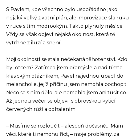
S Pavlem, kde všechno bylo uspořádáno jako
nějaký velký životní plán, ale improvizace šla ruku
v ruce s tím modrookým. Takto plynuly měsíce.
Vždy se však objeví nějaká okolnost, která tě
vytrhne z iluzí a snění.
Moji okolností se stala nečekaná těhotenství. Kdo
byl otcem? Zatímco jsem přemýšlela nad tímto
klasickým otázníkem, Pavel najednou upadl do
melancholie, jejíž příčinu jsem nemohla pochopit.
Něco se s ním dělo, ale nemohla jsem ani tušit co.
Až jednou večer se objevil s obrovskou kyticí
červených růží a odhalením:
– Musíme se rozloučit – alespoň dočasně… Mám
věci, které ti nemohu říct, – moje problémy, za