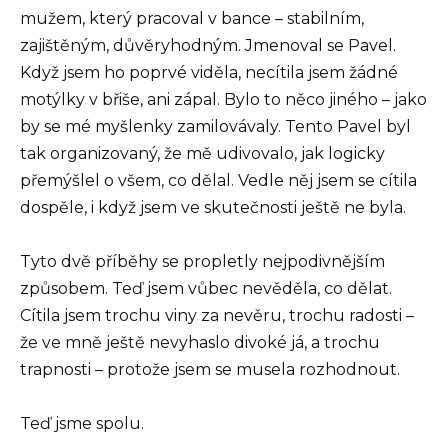
mužem, který pracoval v bance – stabilním,
zajištěným, důvěryhodným. Jmenoval se Pavel.
Když jsem ho poprvé viděla, necítila jsem žádné
motýlky v břiše, ani zápal. Bylo to něco jiného – jako
by se mé myšlenky zamilovávaly. Tento Pavel byl
tak organizovaný, že mě udivovalo, jak logicky
přemýšlel o všem, co dělal. Vedle něj jsem se cítila
dospěle, i když jsem ve skutečnosti ještě ne byla.
Tyto dvě příběhy se propletly nejpodivnějším
způsobem. Teď jsem vůbec nevěděla, co dělat.
Cítila jsem trochu viny za nevěru, trochu radosti –
že ve mně ještě nevyhaslo divoké já, a trochu
trapnosti – protože jsem se musela rozhodnout.
Teď jsme spolu.