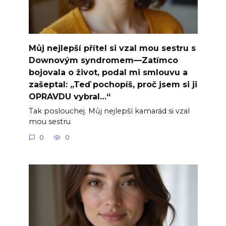
Můj nejlepší přítel si vzal mou sestru s
Downovým syndromem—Zatímco
bojovala o život, podal mi smlouvu a
zašeptal: „Teď pochopíš, proč jsem si ji
OPRAVDU vybral…“
Tak poslouchej. Můj nejlepší kamarád si vzal
mou sestru
0
0