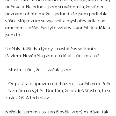
nečekala. Najednou jsem si uvědomila, že vůbec
neznám tohoto muže – jednoduše jsem podlehla
vášni. Můj rozum se vyjasnil, a mysl převládla nad
emocemi – přišel čas tyto vztahy ukončit. A udělala
jsem to.
Uběhly další dva týdny – nastal čas setkání s
Pavlem. Nevěděla jsem, co dělat – říct mu to?
– Musím ti říct, že… – začala jsem.
– Odpusť, ale opravdu odcházím, – skočil mi do řeči.
– Nemám na výběr. Doufám, že budeš šťastná, to si
zasloužíš. A teď mluv…
Neřekla jsem mu to: ten člověk, který mi dával tak