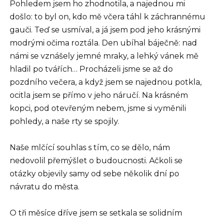
Pohledem jsem ho zhodnotila, a najednou mi
došlo: to byl on, kdo mě včera táhl k záchrannému
gauči. Teď se usmíval, a já jsem pod jeho krásnými
modrými očima roztála. Den ubíhal báječně: nad
námi se vznášely jemné mraky, a lehký vánek mě
hladil po tvářích… Procházeli jsme se až do
pozdního večera, a když jsem se najednou potkla,
ocitla jsem se přímo v jeho náručí. Na krásném
kopci, pod otevřeným nebem, jsme si vyměnili
pohledy, a naše rty se spojily.
Naše mlčící souhlas s tím, co se dělo, nám
nedovolil přemýšlet o budoucnosti. Ačkoli se
otázky objevily samy od sebe několik dní po
návratu do města.
O tři měsíce dříve jsem se setkala se solidním