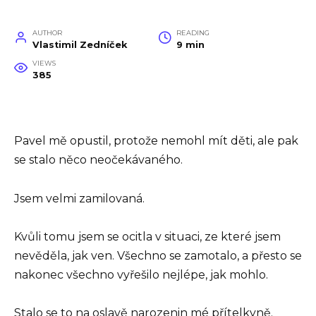
AUTHOR
READING
Vlastimil Zedníček
9 min
VIEWS
385
Pavel mě opustil, protože nemohl mít děti, ale pak
se stalo něco neočekávaného.
Jsem velmi zamilovaná.
Kvůli tomu jsem se ocitla v situaci, ze které jsem
nevěděla, jak ven. Všechno se zamotalo, a přesto se
nakonec všechno vyřešilo nejlépe, jak mohlo.
Stalo se to na oslavě narozenin mé přítelkyně.