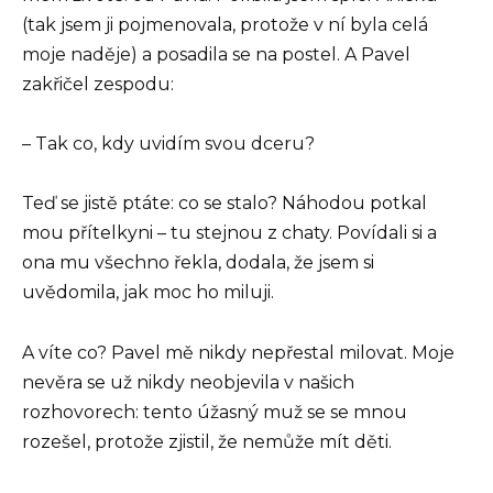
(tak jsem ji pojmenovala, protože v ní byla celá
moje naděje) a posadila se na postel. A Pavel
zakřičel zespodu:
– Tak co, kdy uvidím svou dceru?
Teď se jistě ptáte: co se stalo? Náhodou potkal
mou přítelkyni – tu stejnou z chaty. Povídali si a
ona mu všechno řekla, dodala, že jsem si
uvědomila, jak moc ho miluji.
A víte co? Pavel mě nikdy nepřestal milovat. Moje
nevěra se už nikdy neobjevila v našich
rozhovorech: tento úžasný muž se se mnou
rozešel, protože zjistil, že nemůže mít děti.