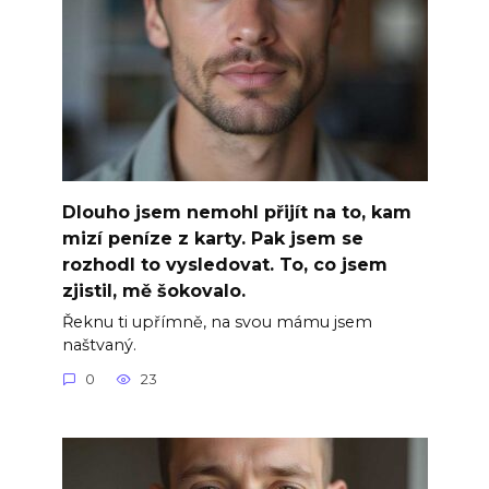
Dlouho jsem nemohl přijít na to, kam
mizí peníze z karty. Pak jsem se
rozhodl to vysledovat. To, co jsem
zjistil, mě šokovalo.
Řeknu ti upřímně, na svou mámu jsem
naštvaný.
0
23