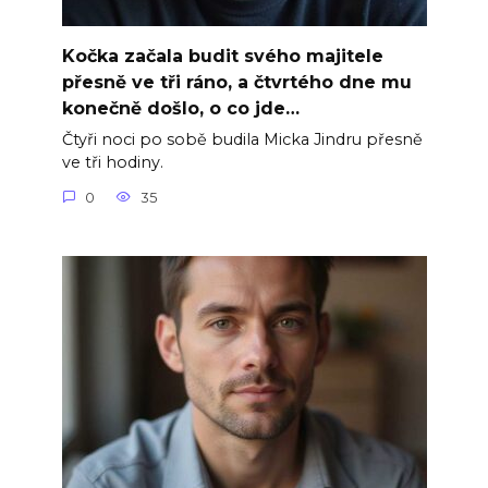
Kočka začala budit svého majitele
přesně ve tři ráno, a čtvrtého dne mu
konečně došlo, o co jde…
Čtyři noci po sobě budila Micka Jindru přesně
ve tři hodiny.
0
35