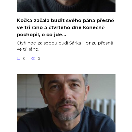
Kočka začala budit svého pána přesně
ve tři ráno a čtvrtého dne konečně
pochopil, o co jde…
Čtyři noci za sebou budí Šárka Honzu přesně
ve tři ráno.
0
5