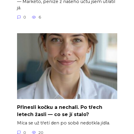
— Markéto, peníze z našeho účtu jsem utratil
já.
0
6
Přinesli kočku a nechali. Po třech
letech žasli — co se jí stalo?
Míca se už třetí den po sobě nedotkla jídla.
0
20