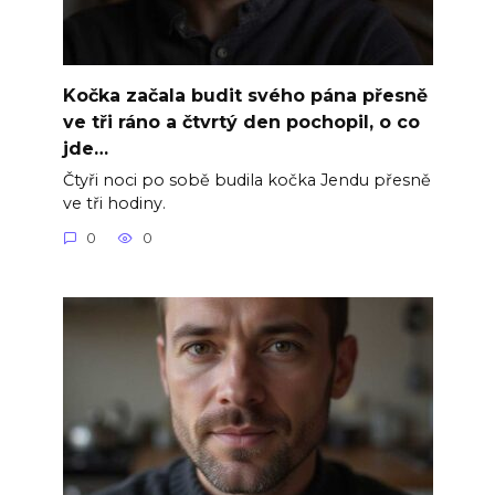
Kočka začala budit svého pána přesně
ve tři ráno a čtvrtý den pochopil, o co
jde…
Čtyři noci po sobě budila kočka Jendu přesně
ve tři hodiny.
0
0