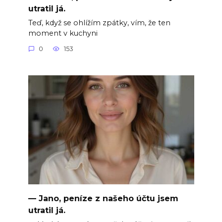
utratil já.
Teď, když se ohlížím zpátky, vím, že ten
moment v kuchyni
0
153
— Jano, peníze z našeho účtu jsem
utratil já.