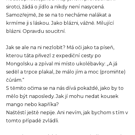
sirotci, žádá o jídlo a nikdy není nasycená.
Samozřejmě, že se na to necháme nalákat a
krmíme ji s láskou. Jako blázni, vážně. Milující
blázni. Opravdu soucitní.
Jak se ale na ni nezlobit? Má oči jako ta píseň,
kterou táta přivezl z expediční cesty po
Mongolsku a zpíval mi místo ukolébavky: „A já
seděl a trpce plakal, že málo jím a moc (promiňte)
čůrám.“
S těmito očima se na nás dívá pokaždé, jako by to
mělo být naposledy. Jak jí mohu nedat kousek
mango nebo kapříka?
Naštěstí ještě nepije. Ani nevím, jak bychom s tím v
tomto případě zvládli.