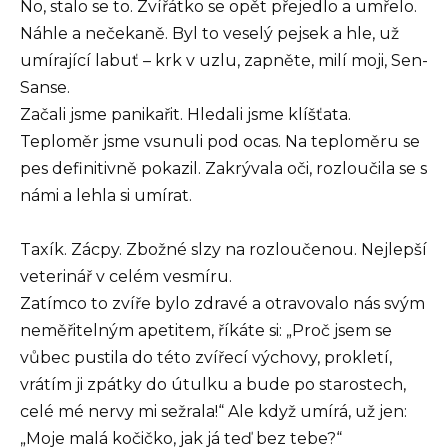
No, stalo se to. Zvířátko se opět přejedlo a umřelo.
Náhle a nečekaně. Byl to veselý pejsek a hle, už
umírající labuť – krk v uzlu, zapněte, milí moji, Sen-
Sanse.
Začali jsme panikařit. Hledali jsme klíšťata.
Teploměr jsme vsunuli pod ocas. Na teploměru se
pes definitivně pokazil. Zakrývala oči, rozloučila se s
námi a lehla si umírat.
Taxík. Zácpy. Zbožné slzy na rozloučenou. Nejlepší
veterinář v celém vesmíru.
Zatímco to zvíře bylo zdravé a otravovalo nás svým
neměřitelným apetitem, říkáte si: „Proč jsem se
vůbec pustila do této zvířecí výchovy, prokletí,
vrátím ji zpátky do útulku a bude po starostech,
celé mé nervy mi sežrala!“ Ale když umírá, už jen:
„Moje malá kočičko, jak já teď bez tebe?“