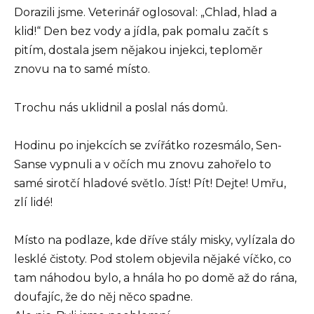
Dorazili jsme. Veterinář oglosoval: „Chlad, hlad a
klid!“ Den bez vody a jídla, pak pomalu začít s
pitím, dostala jsem nějakou injekci, teploměr
znovu na to samé místo.
Trochu nás uklidnil a poslal nás domů.
Hodinu po injekcích se zvířátko rozesmálo, Sen-
Sanse vypnuli a v očích mu znovu zahořelo to
samé sirotčí hladové světlo. Jíst! Pít! Dejte! Umřu,
zlí lidé!
Místo na podlaze, kde dříve stály misky, vylízala do
lesklé čistoty. Pod stolem objevila nějaké víčko, co
tam náhodou bylo, a hnála ho po domě až do rána,
doufajíc, že do něj něco spadne.