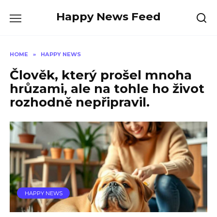
Skip
Happy News Feed
to
content
HOME
»
HAPPY NEWS
Člověk, který prošel mnoha
hrůzami, ale na tohle ho život
rozhodně nepřipravil.
HAPPY NEWS