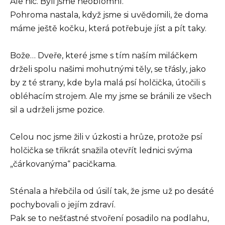
Ale nic. Byli jsme neoblomní.
Pohroma nastala, když jsme si uvědomili, že doma
máme ještě kočku, která potřebuje jíst a pít taky.
Bože… Dveře, které jsme s tím naším miláčkem
drželi spolu našimi mohutnými těly, se třásly, jako
by z té strany, kde byla malá psí holčička, útočili s
obléhacím strojem. Ale my jsme se bránili ze všech
sil a udrželi jsme pozice.
Celou noc jsme žili v úzkosti a hrůze, protože psí
holčička se třikrát snažila otevřít lednici svýma
„čárkovanýma“ pacičkama.
Sténala a hřebčila od úsilí tak, že jsme už po desáté
pochybovali o jejím zdraví.
Pak se to nešťastné stvoření posadilo na podlahu,