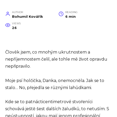
AUTHOR
READING
Bohumil Kovářík
6 min
VIEWS
26
Člověk jsem, co mnohým ukrutnostem a
nepříjemnostem čelil, ale tohle mě život opravdu
nepřipravilo.
Moje psí holčička, Danka, onemocněla. Jak se to
stalo… No, přejedla se různými lahůdkami.
Kde se to patnácticentimetrové stvořeníci
schovává ještě šest dalších žaludků, to netuším. S
neústupností, jakou mají jenom profesionální