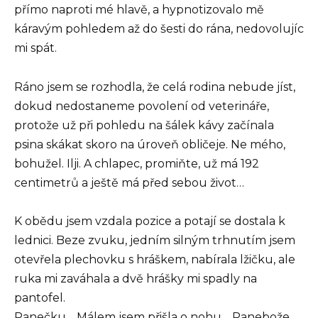
přímo naproti mé hlavě, a hypnotizovalo mě
káravým pohledem až do šesti do rána, nedovolujíc
mi spát.
Ráno jsem se rozhodla, že celá rodina nebude jíst,
dokud nedostaneme povolení od veterináře,
protože už při pohledu na šálek kávy začínala
psina skákat skoro na úroveň obličeje. Ne mého,
bohužel. Ilji. A chlapec, promiňte, už má 192
centimetrů a ještě má před sebou život…
K obědu jsem vzdala pozice a potají se dostala k
lednici. Beze zvuku, jedním silným trhnutím jsem
otevřela plechovku s hráškem, nabírala lžičku, ale
ruka mi zaváhala a dvě hrášky mi spadly na
pantofel.
Panečku… Málem jsem přišla o nohu… Panebože…