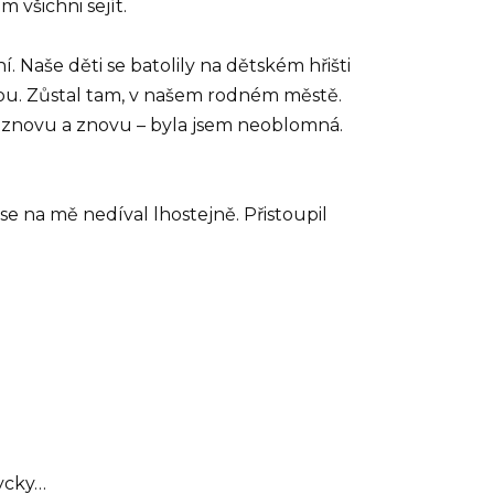
 všichni sejít.
. Naše děti se batolily na dětském hřišti
egou. Zůstal tam, v našem rodném městě.
k znovu a znovu – byla jsem neoblomná.
 se na mě nedíval lhostejně. Přistoupil
dycky…