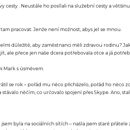
y cesty . Neustále ho posílali na služební cesty a většin
tam pracovat. Jenže není možnost, abys jel se mnou.
lmi důležité, aby zaměstnanci měli zdravou rodinu? Jak
ít, ale přece jen naše dcera potřebovala otce a já potř
 mi Mark s úsměvem.
til se rok – pořád mu něco přicházelo, pořád ho něco zdr
 stávalo něčím, co určovalo spojení přes Skype. Ano, stal
i jsem byla na sociálních sítích – našla jsem staré přátel