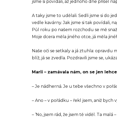
jsme si povídali, až jednoho dne přišel n
A taky jsme to udělali. Sedli jsme si do 
vedle kavárny. Jak jsme si tak povídali
Půl roku po našem rozchodu se mě snažil
Moje dcera měla jiného otce, já měla jin
Naše oči se setkaly a já ztuhla: opravdu m
blíž, já se zvedla. Pozdravili jsme se, uká
Marii – zamávala nám, on se jen lehce
– Je nádherná. Je u tebe všechno v poř
– Ano – v pořádku – řekl jsem, aniž bych 
– ‘No, jsem rád, že jsem tě viděl. Ta malá