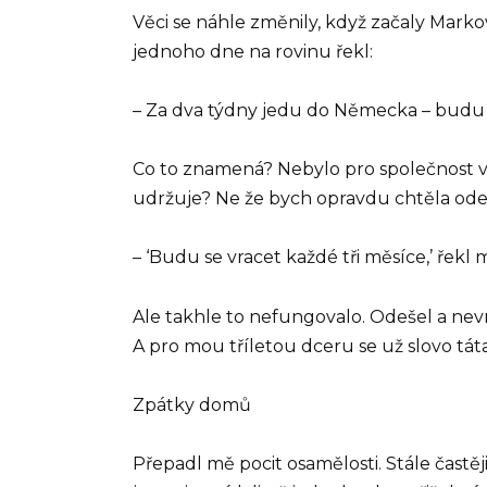
Věci se náhle změnily, když začaly Markov
jednoho dne na rovinu řekl:
– Za dva týdny jedu do Německa – budu 
Co to znamená? Nebylo pro společnost ve
udržuje? Ne že bych opravdu chtěla odej
– ‘Budu se vracet každé tři měsíce,’ řekl
Ale takhle to nefungovalo. Odešel a nevrá
A pro mou tříletou dceru se už slovo táta
Zpátky domů
Přepadl mě pocit osamělosti. Stále častěj