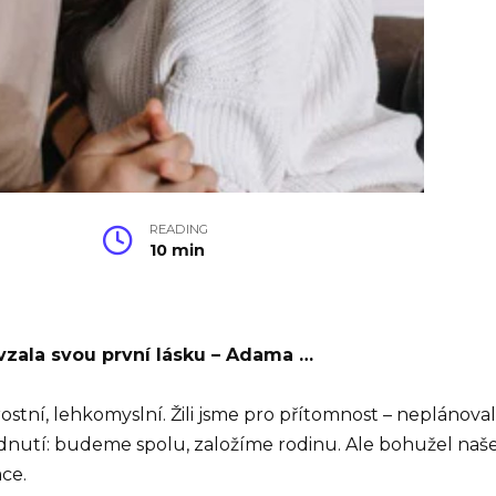
READING
10 min
i vzala svou první lásku – Adama …
arostní, lehkomyslní. Žili jsme pro přítomnost – nepláno
odnutí: budeme spolu, založíme rodinu. Ale bohužel naše
ace.