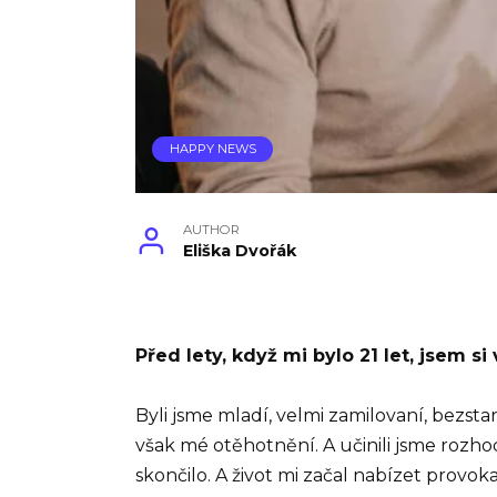
HAPPY NEWS
AUTHOR
Eliška Dvořák
Před lety, když mi bylo 21 let, jsem s
Byli jsme mladí, velmi zamilovaní, bezst
však mé otěhotnění. A učinili jsme rozh
skončilo. A život mi začal nabízet provok