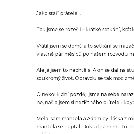
Jako staří přátelé…
Tak jsme se rozešli – krátké setkání, krát
Vrátil jsem se domů a to setkání se mi za
vlastně pár měsíců po našem rozvodu měl A
Ale já jsem to nechtěla. A on se dal na 
soukromý život. Opravdu se tak moc změ
O několik dní později jsme na sebe narazi
ne, našla jsem si nezištného přítele, i kdy
Měla jsem manžela a Adam byl láska z min
manžela se neptal. Dokud jsem mu to jed