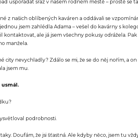
ápad uspořádat sraz v našem rodném městě – prostě se tam
jedné z našich oblíbených kaváren a oddávali se vzpomínání
, najednou jsem zahlédla Adama – vešel do kavárny s kol
 kontaktovat, ale já jsem všechny pokusy odrážela. Pa
ého manžela.
é city nevychladly? Zdálo se mi, že se do něj nořím, a on
zala jsem mu.
 usmál.
ádku?
vysvětloval podrobnosti.
 – taky. Doufám, že jsi šťastná. Ale kdyby něco, jsem tu vž