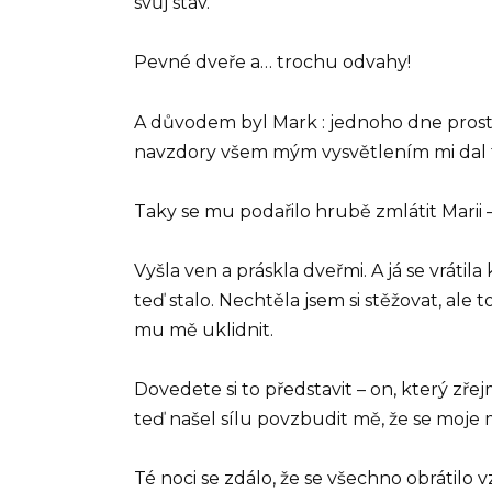
svůj stav.
Pevné dveře a… trochu odvahy!
A důvodem byl Mark : jednoho dne prostě
navzdory všem mým vysvětlením mi dal 
Taky se mu podařilo hrubě zmlátit Marii 
Vyšla ven a práskla dveřmi. A já se vrátil
teď stalo. Nechtěla jsem si stěžovat, ale
mu mě uklidnit.
Dovedete si to představit – on, který zřej
teď našel sílu povzbudit mě, že se moje
Té noci se zdálo, že se všechno obrátilo