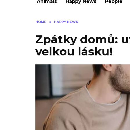
Animals
Happy News
People
HOME
»
HAPPY NEWS
Zpátky domů: ut
velkou lásku!