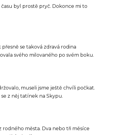
u času byl prostě pryč. Dokonce mi to
 přesně se taková zdravá rodina
ebovala svého milovaného po svém boku.
žovalo, museli jsme ještě chvíli počkat.
 se z něj tatínek na Skypu.
e z rodného města. Dva nebo tři měsíce