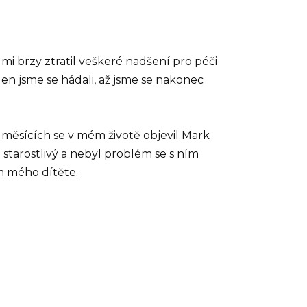
lmi brzy ztratil veškeré nadšení pro péči
den jsme se hádali, až jsme se nakonec
 měsících se v mém životě objevil Mark
starostlivý a nebyl problém se s ním
em mého dítěte.