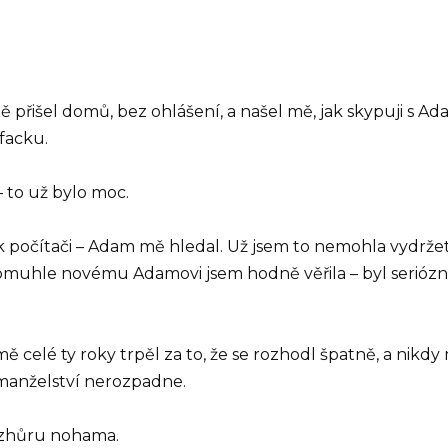
 přišel domů, bez ohlášení, a našel mě, jak skypuji s 
facku.
– to už bylo moc.
a k počítači – Adam mě hledal. Už jsem to nemohla vydržet 
 tomuhle novému Adamovi jsem hodně věřila – byl seriózní
mě celé ty roky trpěl za to, že se rozhodl špatně, a nikdy
 manželství nerozpadne.
 vzhůru nohama.