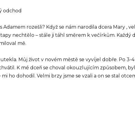
lý odchod
 se s Adamem rozešli? Když se nám narodila dcera Mary , ve
etapy nechtělo – stále ji táhl směrem k večírkům. Každý 
 miloval mě.
utekla. Můj život v novém městě se vyvíjel dobře. Po 3-4
vátil. K mé dceři se choval okouzlujícím způsobem, byl 
e mi ho dohodil. Velmi brzy jsme se vzali a on se stal otc