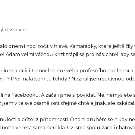
ký rozhovor.
čalo dnem i nocí točit v hlavě. Kamarádky, které ještě ži
dam velmi vážnou krizi: trápil se pro nás, chtěl, aby se 
studium a práci. Ponořil se do svého profesního naplnění 
nil? Přehnala jsem to tehdy? Neznal jsem správnou od
li na Facebooku. A začali jsme si povídat. Ne, nemyslete s
ž jsem v té své osamělosti zřejmě chtěla jinak, ale zakázala
ulosti a přítel z přítomnosti. O tom druhém se nikdy nez
noho večera sama neřekla. Už jsme spolu začali chatovat