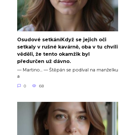
Osudové setkáníKdyž se jejich oči
setkaly v rušné kavárně, oba v tu chvíli
věděli, že tento okamžik byl
předurčen už dávno.
— Martino… — Štěpán se podíval na manželku
a
0
68