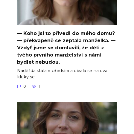
— Koho jsi to přivedl do mého domu?
— překvapeně se zeptala manželka. —
Vždyť jsme se domluvili, že děti z
tvého prvního manželství s námi
bydlet nebudou.
Naděžda stála v předsíni a dívala se na dva
kluky se
0
1