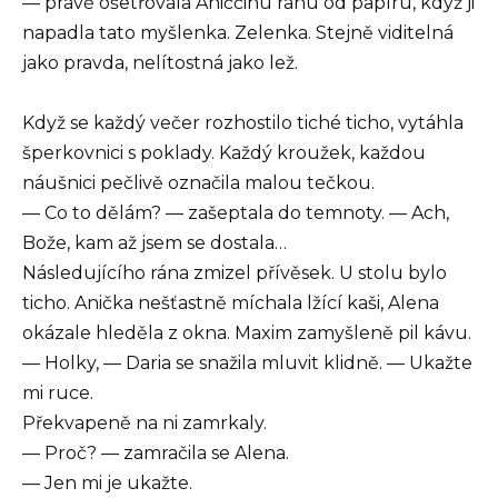
— právě ošetřovala Aniččinu ránu od papíru, když ji
napadla tato myšlenka. Zelenka. Stejně viditelná
jako pravda, nelítostná jako lež.
Když se každý večer rozhostilo tiché ticho, vytáhla
šperkovnici s poklady. Každý kroužek, každou
náušnici pečlivě označila malou tečkou.
— Co to dělám? — zašeptala do temnoty. — Ach,
Bože, kam až jsem se dostala…
Následujícího rána zmizel přívěsek. U stolu bylo
ticho. Anička nešťastně míchala lžící kaši, Alena
okázale hleděla z okna. Maxim zamyšleně pil kávu.
— Holky, — Daria se snažila mluvit klidně. — Ukažte
mi ruce.
Překvapeně na ni zamrkaly.
— Proč? — zamračila se Alena.
— Jen mi je ukažte.