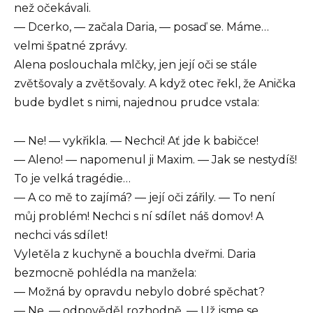
než očekávali.
— Dcerko, — začala Daria, — posaď se. Máme…
velmi špatné zprávy.
Alena poslouchala mlčky, jen její oči se stále
zvětšovaly a zvětšovaly. A když otec řekl, že Anička
bude bydlet s nimi, najednou prudce vstala:
— Ne! — vykřikla. — Nechci! Ať jde k babičce!
— Aleno! — napomenul ji Maxim. — Jak se nestydíš!
To je velká tragédie…
— A co mě to zajímá? — její oči zářily. — To není
můj problém! Nechci s ní sdílet náš domov! A
nechci vás sdílet!
Vyletěla z kuchyně a bouchla dveřmi. Daria
bezmocně pohlédla na manžela:
— Možná by opravdu nebylo dobré spěchat?
— Ne, — odpověděl rozhodně. — Už jsme se