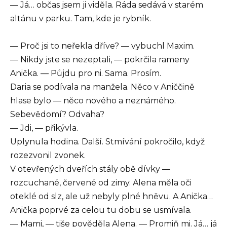
— Já… občas jsem ji viděla. Ráda sedává v starém
altánu v parku. Tam, kde je rybník.
— Proč jsi to neřekla dříve? — vybuchl Maxim.
— Nikdy jste se nezeptali, — pokrčila rameny
Anička. — Půjdu pro ni. Sama. Prosím.
Daria se podívala na manžela. Něco v Aniččině
hlase bylo — něco nového a neznámého.
Sebevědomí? Odvaha?
— Jdi, — přikývla.
Uplynula hodina. Další. Stmívání pokročilo, když
rozezvonil zvonek.
V otevřených dveřích stály obě dívky —
rozcuchané, červené od zimy. Alena měla oči
oteklé od slz, ale už nebyly plné hněvu. A Anička…
Anička poprvé za celou tu dobu se usmívala.
— Mami, — tiše pověděla Alena. — Promiň mi. Já… já