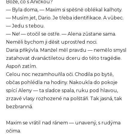
Bože, co s Aničkou?
— Byla doma, — Maxim si spěšně oblékal kalhoty.
— Musím jet, Dario. Je třeba identifikace. A vůbec.
— Jedu s tebou.
— Ne! — otočil se ostře. — Alena zůstane sama.
Neměli bychom ji děsit uprostřed noci.
Daria přikývla. Manžel měl pravdu — nemělo smysl
zatahovat dvanáctiletou dceru do této tragédie.
Aspoň zatím.
Celou noc nezamhouřila oči. Chodila po bytě,
občas pohlédla na hodiny. Nakoukla do pokoje
spící Aleny — ta sladce spala, ruku pod hlavou,
zrzavé vlasy rozhozené na polštáři. Tak jasná, tak
bezbranná.
Maxim se vrátil nad ránem — unavený, s rudýma
očima.