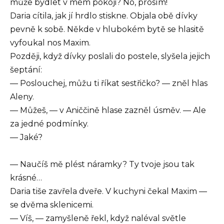
může bydlet v mém pokoji? No, prosím!
Daria cítila, jak jí hrdlo stiskne. Objala obě dívky
pevně k sobě. Někde v hlubokém bytě se hlasitě
vyfoukal nos Maxim.
Později, když dívky poslali do postele, slyšela jejich
šeptání:
— Poslouchej, můžu ti říkat sestřičko? — zněl hlas
Aleny.
— Můžeš, — v Aniččině hlase zazněl úsměv. — Ale
za jedné podmínky.
— Jaké?
— Naučíš mě plést náramky? Ty tvoje jsou tak
krásné…
Daria tiše zavřela dveře. V kuchyni čekal Maxim —
se dvěma sklenicemi.
— Víš, — zamyšleně řekl, když naléval světle