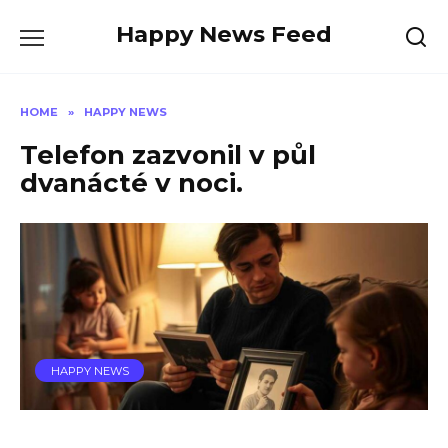
Skip
Happy News Feed
to
content
HOME
»
HAPPY NEWS
Telefon zazvonil v půl
dvanácté v noci.
HAPPY NEWS