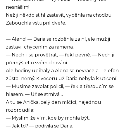
nesnáším!
Než ji někdo stihl zastavit, vyběhla na chodbu.
Zabouchla vstupní dveře.
— Aleno! — Daria se rozběhla za ní, ale muž ji
zastavil chycením za ramena.
— Nech ji se provětrat, — řekl pevně. — Nech ji
přemýšlet o svém chování.
Ale hodiny ubíhaly a Alena se nevracela. Telefon
zůstal němý. K večeru už Daria nebyla k utišení.
— Musíme zavolat policii, — řekla třesoucím se
hlasem. — Už se stmívá…
A tu se Anička, celý den mlčící, najednou
rozproudila:
— Myslím, že vím, kde by mohla být.
— Jak to? — podivila se Daria.