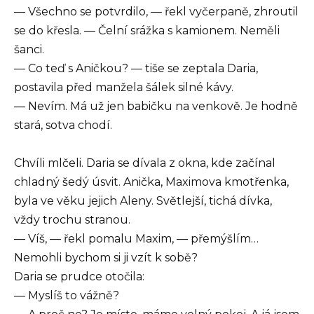
— Všechno se potvrdilo, — řekl vyčerpaně, zhroutil
se do křesla. — Čelní srážka s kamionem. Neměli
šanci.
— Co teď s Aničkou? — tiše se zeptala Daria,
postavila před manžela šálek silné kávy.
— Nevím. Má už jen babičku na venkově. Je hodně
stará, sotva chodí.
Chvíli mlčeli. Daria se dívala z okna, kde začínal
chladný šedý úsvit. Anička, Maximova kmotřenka,
byla ve věku jejich Aleny. Světlejší, tichá dívka,
vždy trochu stranou.
— Víš, — řekl pomalu Maxim, — přemýšlím…
Nemohli bychom si ji vzít k sobě?
Daria se prudce otočila:
— Myslíš to vážně?