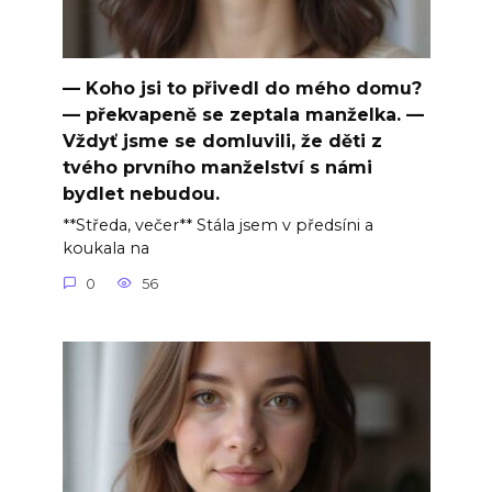
— Koho jsi to přivedl do mého domu?
— překvapeně se zeptala manželka. —
Vždyť jsme se domluvili, že děti z
tvého prvního manželství s námi
bydlet nebudou.
**Středa, večer** Stála jsem v předsíni a
koukala na
0
56