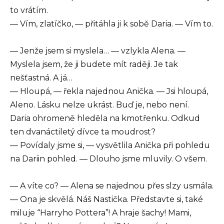
to vrátím.
— Vím, zlatíčko, — přitáhla ji k sobě Daria. — Vím to.
— Jenže jsem si myslela… — vzlykla Alena. —
Myslela jsem, že ji budete mít raději. Je tak
nešťastná. A já…
— Hloupá, — řekla najednou Anička. — Jsi hloupá,
Aleno. Lásku nelze ukrást. Buď je, nebo není.
Daria ohromeně hleděla na kmotřenku. Odkud
ten dvanáctiletý dívce ta moudrost?
— Povídaly jsme si, — vysvětlila Anička při pohledu
na Dariin pohled. — Dlouho jsme mluvily. O všem.
— A víte co? — Alena se najednou přes slzy usmála.
— Ona je skvělá. Náš Nastička. Představte si, také
miluje “Harryho Pottera”! A hraje šachy! Mami,