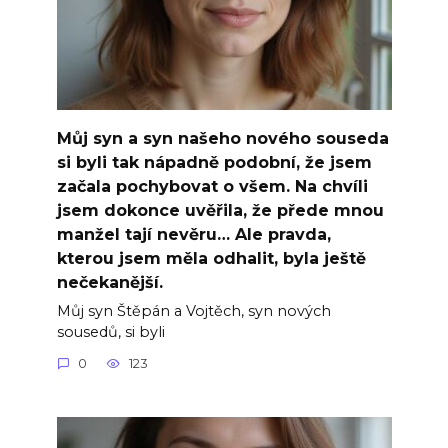
Můj syn a syn našeho nového souseda
si byli tak nápadně podobní, že jsem
začala pochybovat o všem. Na chvíli
jsem dokonce uvěřila, že přede mnou
manžel tají nevěru… Ale pravda,
kterou jsem měla odhalit, byla ještě
nečekanější.
Můj syn Štěpán a Vojtěch, syn nových
sousedů, si byli
0
123