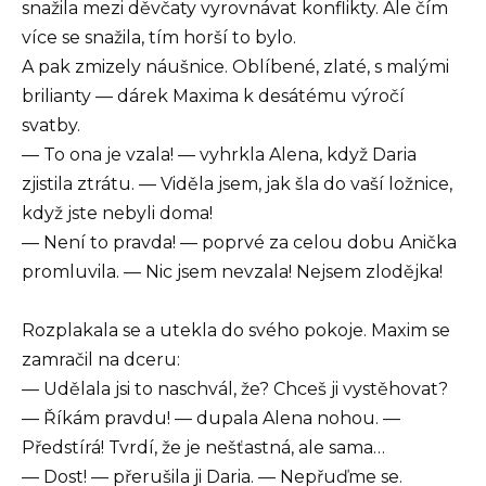
snažila mezi děvčaty vyrovnávat konflikty. Ale čím
více se snažila, tím horší to bylo.
A pak zmizely náušnice. Oblíbené, zlaté, s malými
brilianty — dárek Maxima k desátému výročí
svatby.
— To ona je vzala! — vyhrkla Alena, když Daria
zjistila ztrátu. — Viděla jsem, jak šla do vaší ložnice,
když jste nebyli doma!
— Není to pravda! — poprvé za celou dobu Anička
promluvila. — Nic jsem nevzala! Nejsem zlodějka!
Rozplakala se a utekla do svého pokoje. Maxim se
zamračil na dceru:
— Udělala jsi to naschvál, že? Chceš ji vystěhovat?
— Říkám pravdu! — dupala Alena nohou. —
Předstírá! Tvrdí, že je nešťastná, ale sama…
— Dost! — přerušila ji Daria. — Nepřuďme se.