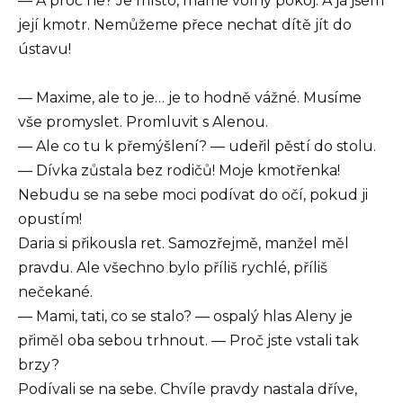
— A proč ne? Je místo, máme volný pokoj. A já jsem
její kmotr. Nemůžeme přece nechat dítě jít do
ústavu!
— Maxime, ale to je… je to hodně vážné. Musíme
vše promyslet. Promluvit s Alenou.
— Ale co tu k přemýšlení? — udeřil pěstí do stolu.
— Dívka zůstala bez rodičů! Moje kmotřenka!
Nebudu se na sebe moci podívat do očí, pokud ji
opustím!
Daria si přikousla ret. Samozřejmě, manžel měl
pravdu. Ale všechno bylo příliš rychlé, příliš
nečekané.
— Mami, tati, co se stalo? — ospalý hlas Aleny je
přiměl oba sebou trhnout. — Proč jste vstali tak
brzy?
Podívali se na sebe. Chvíle pravdy nastala dříve,