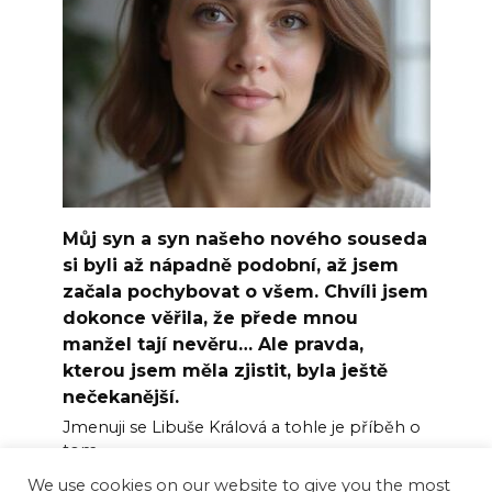
Můj syn a syn našeho nového souseda
si byli až nápadně podobní, až jsem
začala pochybovat o všem. Chvíli jsem
dokonce věřila, že přede mnou
manžel tají nevěru… Ale pravda,
kterou jsem měla zjistit, byla ještě
nečekanější.
Jmenuji se Libuše Králová a tohle je příběh o
tom
We use cookies on our website to give you the most
0
3