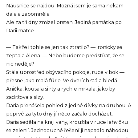
Náušnice se najdou. Možná jsem je sama někam
dala a zapomněla.
Ale za tři dny zmizel prsten. Jediná památka po
Darii matce.
— Takže i tohle se jen tak ztratilo? — ironicky se
zeptala Alena. — Nebo budeme předstírat, že se
nic neděje?
Stála uprostřed obývacího pokoje, ruce v bok —
přesně jako malá fúrie. Ve dveřích stála bledá
Anička, kousala si rty a rychle mrkala, jako by
zadržovala slzy.
Daria přenášela pohled z jedné dívky na druhou. A
poprvé za tyto dny jí něco začalo docházet.
Daria seděla na kraji vany, kroužila v ruce lahvičku
se zelenií. Jednoduché řešení ji napadlo náhodou