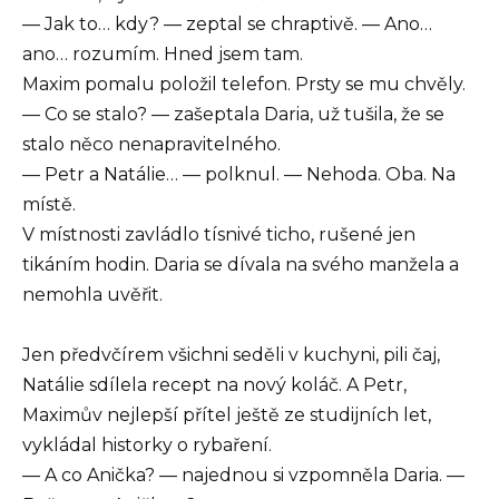
— Jak to… kdy? — zeptal se chraptivě. — Ano…
ano… rozumím. Hned jsem tam.
Maxim pomalu položil telefon. Prsty se mu chvěly.
— Co se stalo? — zašeptala Daria, už tušila, že se
stalo něco nenapravitelného.
— Petr a Natálie… — polknul. — Nehoda. Oba. Na
místě.
V místnosti zavládlo tísnivé ticho, rušené jen
tikáním hodin. Daria se dívala na svého manžela a
nemohla uvěřit.
Jen předvčírem všichni seděli v kuchyni, pili čaj,
Natálie sdílela recept na nový koláč. A Petr,
Maximův nejlepší přítel ještě ze studijních let,
vykládal historky o rybaření.
— A co Anička? — najednou si vzpomněla Daria. —