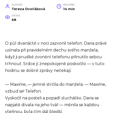
AUTHOR
READING
Tereza Dvořáková
14 min
VIEWS
68
O půl dvanácté v noci zazvonil telefon. Daria právě
usínala při pravidelném dechu svého manžela,
když ji prudké zvonění telefonu přinutilo sebou
trhnout. Srdce jí znepokojeně poskočilo — v tuto
hodinu se dobré zprávy nečekají.
— Maxime, — jemně strčila do manžela. — Maxime,
vzbuď se! Telefon.
Vyskočil na posteli a popadl sluchátko. Daria se
napjatě dívala na jeho tvář — měnila se každou
vteřinou, byla čím dál bledší.