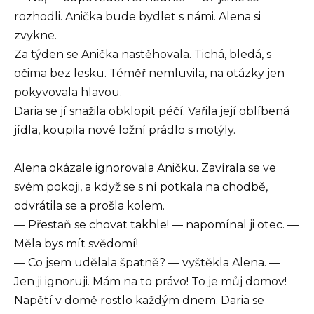
rozhodli. Anička bude bydlet s námi. Alena si
zvykne.
Za týden se Anička nastěhovala. Tichá, bledá, s
očima bez lesku. Téměř nemluvila, na otázky jen
pokyvovala hlavou.
Daria se jí snažila obklopit péčí. Vařila její oblíbená
jídla, koupila nové ložní prádlo s motýly.
Alena okázale ignorovala Aničku. Zavírala se ve
svém pokoji, a když se s ní potkala na chodbě,
odvrátila se a prošla kolem.
— Přestaň se chovat takhle! — napomínal ji otec. —
Měla bys mít svědomí!
— Co jsem udělala špatně? — vyštěkla Alena. —
Jen ji ignoruji. Mám na to právo! To je můj domov!
Napětí v domě rostlo každým dnem. Daria se