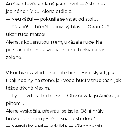
Anička otevřela dlaně jako první — čisté, bez
jediného flíčku. Alena otálela.
— Neukážu! — pokusila se vstát od stolu.
— Zůstaň! — hřměl otcovský hlas. — Okamžitě
ukaž ruce matce!
Alena, s kousnutou rtem, ukázala ruce. Na
polštářcích prstů svítily drobné tečky barvy
zeleně.
V kuchyni zavládlo napjaté ticho. Bylo slyšet, jak
tikají hodiny na stěně, jak voda hučí v trubkách, jak
těžce dýchá Maxim.
— Ty… — zdusil ho hněv. — Obviňovala jsi Aničku, a
přitom…
Alena vyskočila, převrátil se židle. Oči jí hrály
hrůzou a něčím ještě — snad ostudou?
— Nesnáším vás! — vykřikla. — Všechny vás