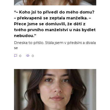
“– Koho jsi to přivedl do mého domu?
– překvapeně se zeptala manželka. –
Přece jsme se domluvili, že děti z
tvého prvního manželství u nás bydlet
nebudou.”
Dneska to přišlo. Stála jsem v předsíni a dívala
se
0
0