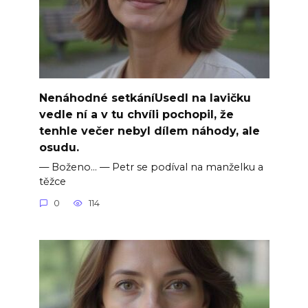
Nenáhodné setkáníUsedl na lavičku
vedle ní a v tu chvíli pochopil, že
tenhle večer nebyl dílem náhody, ale
osudu.
— Boženo… — Petr se podíval na manželku a
těžce
0
114