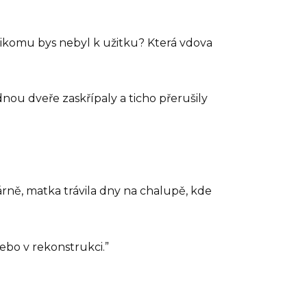
 nikomu bys nebyl k užitku? Která vdova
nou dveře zaskřípaly a ticho přerušily
árně, matka trávila dny na chalupě, kde
ebo v rekonstrukci.”