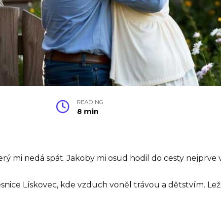
READING
8 min
terý mi nedá spát. Jakoby mi osud hodil do cesty nejprve
snice Lískovec, kde vzduch voněl trávou a dětstvím. Lež