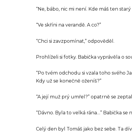
“Ne, bábo, nic mi není. Kde máš ten starý
“Ve skříni na verandě. A co?”
“Chci si zavzpomínat,” odpověděl.
Prohlíželi si fotky. Babička vyprávěla 
“Po tvém odchodu si vzala toho svého Jaku
Kdy už se konečně oženíš?”
“A její muž prý umřel?” opatrně se zeptal
“Dávno. Byla to velká rána…” Babička se
Celý den byl Tomáš jako bez sebe. Ta dív