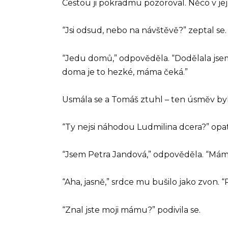
Cestou ji pokradmu pozoroval. Něco v je
“Jsi odsud, nebo na návštěvě?” zeptal se.
“Jedu domů,” odpověděla. “Dodělala jsem 
doma je to hezké, máma čeká.”
Usmála se a Tomáš ztuhl – ten úsměv byl
“Ty nejsi náhodou Ludmilina dcera?” opat
“Jsem Petra Jandová,” odpověděla. “Mám
“Aha, jasně,” srdce mu bušilo jako zvon. “
“Znal jste moji mámu?” podivila se.