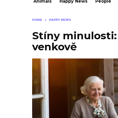
Animals
Happy News
People
HOME
»
HAPPY NEWS
Stíny minulosti
venkově