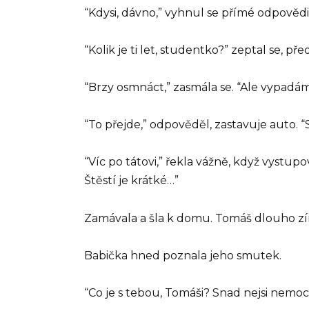
“Kdysi, dávno,” vyhnul se přímé odpovědi,
“Kolik je ti let, studentko?” zeptal se, před
“Brzy osmnáct,” zasmála se. “Ale vypadám
“To přejde,” odpověděl, zastavuje auto. “
“Víc po tátovi,” řekla vážně, když vystu
Štěstí je krátké…”
Zamávala a šla k domu. Tomáš dlouho zíra
Babička hned poznala jeho smutek.
“Co je s tebou, Tomáši? Snad nejsi nem