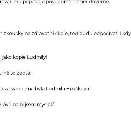
jí tváři mu připadalo povědomé, téměř důvěrné.
zkoušky na zdravotní škole, teď budu odpočívat. I když 
 jako kopie Ludmily!
rně se zeptal.
a za svobodna byla Ludmila Hrušková.”
Právě na ni jsem myslel.”