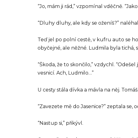
“Jo, mám ji rád,” vzpomínal vděčně. “Jako 
“Dluhy dluhy, ale kdy se oženíš?” naléh
Teď jel po polní cestě, v kufru auto se h
obyčejné, ale něžné. Ludmila byla tichá, 
“Škoda, že to skončilo,” vzdychl. “Odešel 
vesnicí. Ach, Ludmilo…”
U cesty stála dívka a mávla na něj. Tomáš 
“Zavezete mě do Jasenice?” zeptala se, o
“Nastup si,” přikývl.