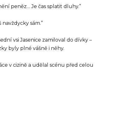
nění peněz… Je čas splatit dluhy.”
š navždycky sám.”
ední vsi Jasenice zamiloval do dívky –
zky byly plné vášně i něhy.
ráce v cizině a udělal scénu před celou