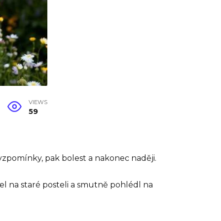
VIEWS
59
 vzpomínky, pak bolest a nakonec naději.
el na staré posteli a smutně pohlédl na