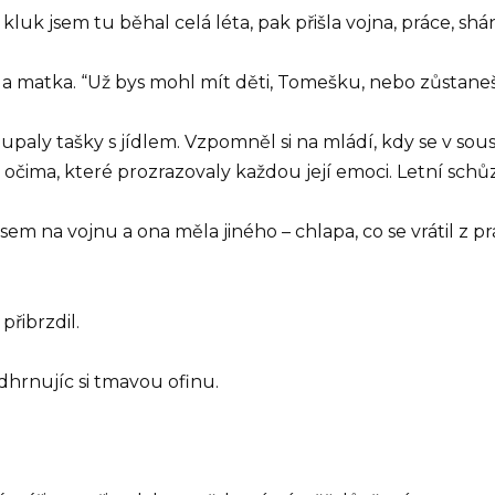
kluk jsem tu běhal celá léta, pak přišla vojna, práce, shá
ala matka. “Už bys mohl mít děti, Tomešku, nebo zůstane
oupaly tašky s jídlem. Vzpomněl si na mládí, kdy se v sous
s očima, které prozrazovaly každou její emoci. Letní schů
jsem na vojnu a ona měla jiného – chlapa, co se vrátil z p
přibrzdil.
dhrnujíc si tmavou ofinu.