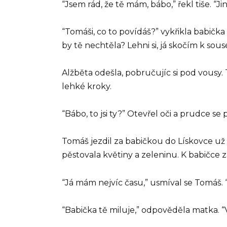
“Jsem rád, že tě mám, bábo,” řekl tiše. “
“Tomáši, co to povídáš?” vykřikla babičk
by tě nechtěla? Lehni si, já skočím k sou
Alžběta odešla, pobručujíc si pod vousy.
lehké kroky.
“Bábo, to jsi ty?” Otevřel oči a prudce se 
Tomáš jezdil za babičkou do Lískovce už 
pěstovala květiny a zeleninu. K babičce z
“Já mám nejvíc času,” usmíval se Tomáš. 
“Babička tě miluje,” odpověděla matka. “V