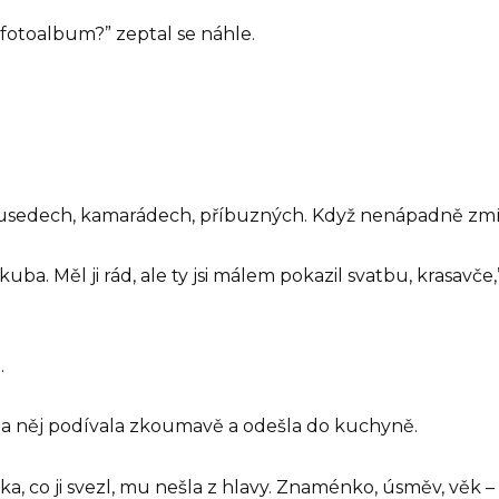
 fotoalbum?” zeptal se náhle.
o sousedech, kamarádech, příbuzných. Když nenápadně zmí
ba. Měl ji rád, ale ty jsi málem pokazil svatbu, krasavče,
.
 na něj podívala zkoumavě a odešla do kuchyně.
ka, co ji svezl, mu nešla z hlavy. Znaménko, úsměv, věk