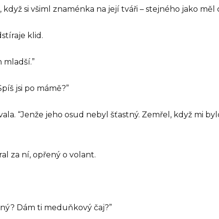
 když si všiml znaménka na její tváři – stejného jako měl 
stíraje klid.
 mladší.”
Spíš jsi po mámě?”
povala. “Jenže jeho osud nebyl šťastný. Zemřel, když mi b
l za ní, opřený o volant.
ocný? Dám ti meduňkový čaj?”