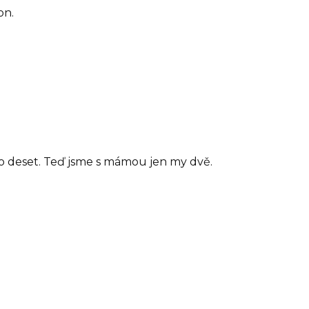
on.
ylo deset. Teď jsme s mámou jen my dvě.