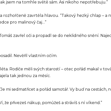
Jinak jsem na tomhle světě sám. Asi nikoho nepotřebuju.”
a a rozhořčeně zavrtěla hlavou. “Takový hezký chlap – a
sedce pro malinový čaj…”
 Tomáš zavřel oči a propadl se do neklidného snění. Najed
posadil. Nevěřil vlastním očím.
léta. Rodiče měli svých starostí – otec pořád makal v tov
ajela tak jednou za měsíc.
“Je mi sedmatřicet a pořád samotář. Vy buď na cestách, n
í, že přivezeš nákup, pomůžeš a strávíš s ní víkend.”