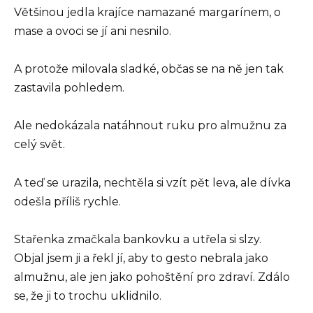
Většinou jedla krajíce namazané margarínem, o
mase a ovoci se jí ani nesnilo.
A protože milovala sladké, občas se na ně jen tak
zastavila pohledem.
Ale nedokázala natáhnout ruku pro almužnu za
celý svět.
A teď se urazila, nechtěla si vzít pět leva, ale dívka
odešla příliš rychle.
Stařenka zmačkala bankovku a utřela si slzy.
Objal jsem ji a řekl jí, aby to gesto nebrala jako
almužnu, ale jen jako pohoštění pro zdraví. Zdálo
se, že ji to trochu uklidnilo.