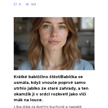
0
143
Krátké babiččino štěstíBabička se
usmála, když vnouče poprvé samo
utrhlo jablko ze staré zahrady, a ten
okamžik jí v srdci rozkvetl jako vlčí
mák na louce.
Líba stála za dveřmi kuchyně a napjatě