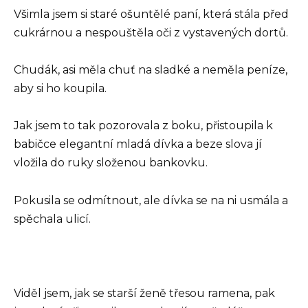
Všimla jsem si staré ošuntělé paní, která stála před
cukrárnou a nespouštěla oči z vystavených dortů.
Chudák, asi měla chuť na sladké a neměla peníze,
aby si ho koupila.
Jak jsem to tak pozorovala z boku, přistoupila k
babičce elegantní mladá dívka a beze slova jí
vložila do ruky složenou bankovku.
Pokusila se odmítnout, ale dívka se na ni usmála a
spěchala ulicí.
Viděl jsem, jak se starší ženě třesou ramena, pak