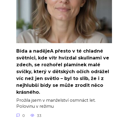
Bída a nadějeA přesto v té chladné
světnici, kde vítr hvízdal skulinami ve
zdech, se rozhořel plamínek malé
svíčky, který v dětských očích odrážel
víc než jen světlo – byl to slib, že i z
nejhlubší bídy se může zrodit něco
krásného.
Prožila jsem v manželství osmnáct let.
Polovinu v režimu
0
33