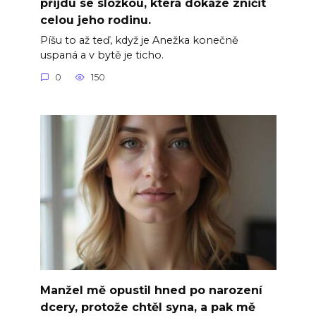
přijdu se složkou, která dokáže zničit
celou jeho rodinu.
Píšu to až teď, když je Anežka konečně
uspaná a v bytě je ticho.
0
150
Manžel mě opustil hned po narození
dcery, protože chtěl syna, a pak mě