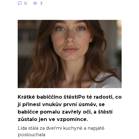
0
3
Krátké babiččino štěstíPo té radosti, co
jí přinesl vnukův první úsměv, se
babičce pomalu zavřely oči, a štěstí
zůstalo jen ve vzpomínce.
Lída stála za dveřmi kuchyně a napjatě
poslouchala