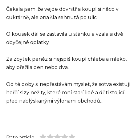
Čekala jsem, že vejde dovnitř a koupí si něco v
cukrárně, ale ona šla sehnutá po ulici.
O kousek dál se zastavila u stánku a vzala si dvě
obyčejné oplatky.
Za zbytek peněz si nejspíš koupí chleba a mléko,
aby přežila den nebo dva.
Od té doby si nepřestávám myslet, že sotva existují
hořčí slzy než ty, které roní staří lidé a děti stojící
před nablýskanými výlohami obchodů…
Rate article