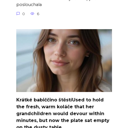
poslouchala
0
6
Krátké babiččino štěstíUsed to hold
the fresh, warm koláče that her
grandchildren would devour within
minutes, but now the plate sat empty
on the dusty table.