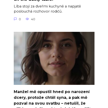
Líba stojí za dveřmi kuchyně a napjatě
poslouchá rozhovor rodičů.
0
40
Manžel mě opustil hned po narození
dcery, protože chtěl syna, a pak mě
pozval na svou svatbu – netušil, že