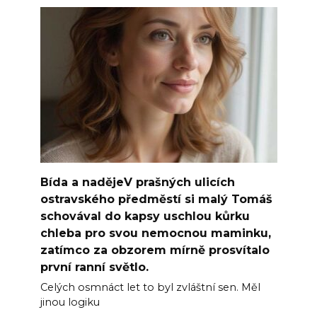
Bída a nadějeV prašných ulicích
ostravského předměstí si malý Tomáš
schovával do kapsy uschlou kůrku
chleba pro svou nemocnou maminku,
zatímco za obzorem mírně prosvítalo
první ranní světlo.
Celých osmnáct let to byl zvláštní sen. Měl
jinou logiku