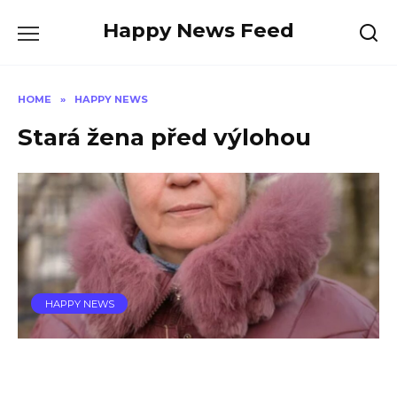
Skip
Happy News Feed
to
content
HOME
»
HAPPY NEWS
Stará žena před výlohou
HAPPY NEWS