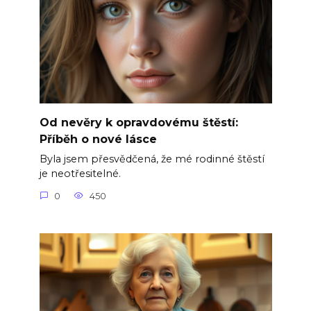
Od nevěry k opravdovému štěstí:
Příběh o nové lásce
Byla jsem přesvědčená, že mé rodinné štěstí
je neotřesitelné.
0
450