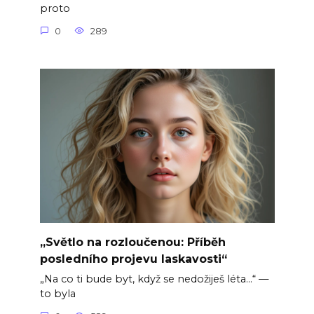
proto
0
289
„Světlo na rozloučenou: Příběh
posledního projevu laskavosti“
„Na co ti bude byt, když se nedožiješ léta…“ —
to byla