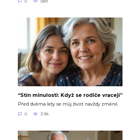
0
589
“Stín minulosti: Když se rodiče vracejí”
Před dvěma lety se můj život navždy změnil.
0
3.9k.