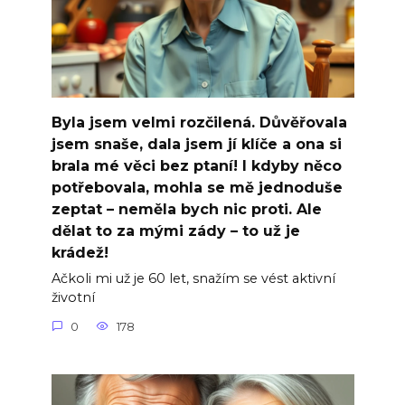
Byla jsem velmi rozčilená. Důvěřovala
jsem snaše, dala jsem jí klíče a ona si
brala mé věci bez ptaní! I kdyby něco
potřebovala, mohla se mě jednoduše
zeptat – neměla bych nic proti. Ale
dělat to za mými zády – to už je
krádež!
Ačkoli mi už je 60 let, snažím se vést aktivní
životní
0
178