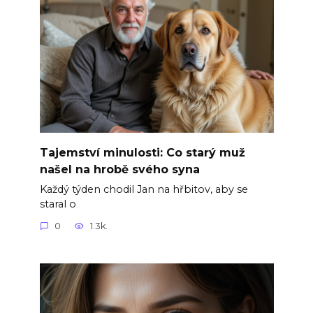
Tajemství minulosti: Co starý muž
našel na hrobě svého syna
Každý týden chodil Jan na hřbitov, aby se
staral o
0
1.3k.