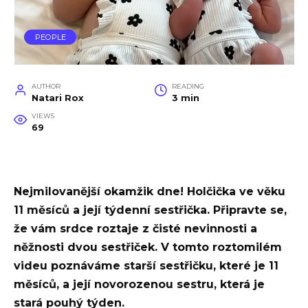
PEOPLE
AUTHOR
READING
Natari Rox
3 min
VIEWS
69
Nejmilovanější okamžik dne! Holčička ve věku
11 měsíců a její týdenní sestřička. Připravte se,
že vám srdce roztaje z čisté nevinnosti a
něžnosti dvou sestřiček. V tomto roztomilém
videu poznáváme starší sestřičku, které je 11
měsíců, a její novorozenou sestru, která je
stará pouhý týden.