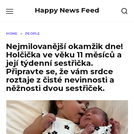
Skip
Happy News Feed
to
content
HOME
»
PEOPLE
Nejmilovanější okamžik dne!
Holčička ve věku 11 měsíců a
její týdenní sestřička.
Připravte se, že vám srdce
roztaje z čisté nevinnosti a
něžnosti dvou sestřiček.