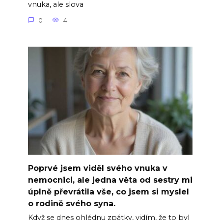
vnuka, ale slova
0
4
Poprvé jsem viděl svého vnuka v
nemocnici, ale jedna věta od sestry mi
úplně převrátila vše, co jsem si myslel
o rodině svého syna.
Když se dnes ohlédnu zpátky, vidím, že to byl