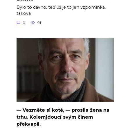
Bylo to dávno, teď už je to jen vzpomínka,
taková
0
91
— Vezměte si kotě, — prosila žena na
trhu. Kolemjdoucí svým činem
překvapil.