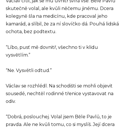
Václav cítil, jak se mu uvnitř svírá vše. Běle Pavlů
skutečně volal, ale kvůli něčemu jinému. Dcera
kolegyně šla na medicínu, kde pracoval jeho
kamarád, a slíbil, že za ní slovíčko dá. Pouhá lidská
ochota, bez podtextu.
“Líbo, pusť mě dovnitř, všechno ti v klidu
vysvětlím.”
“Ne. Vysvětli odtud.”
Václav se rozhlédl. Na schodišti se mohli objevit
sousedé, nechtěl rodinné třenice vystavovat na
odiv.
“Dobrá, poslouchej. Volal jsem Běle Pavlů, to je
pravda. Ale ne kvůli tomu, co si myslíš. Její dcera