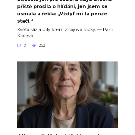
příště prosila o hlídání, jen jsem se
usmála a řekla: „Vždyť mi ta penze
stačí.“
Květa slízla bílý krém z čajové lžičky. — Paní
Králová
0
252