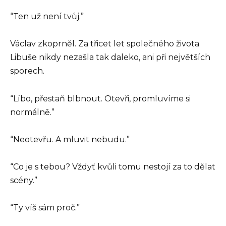
“Ten už není tvůj.”
Václav zkoprněl. Za třicet let společného života
Libuše nikdy nezašla tak daleko, ani při největších
sporech.
“Líbo, přestaň blbnout. Otevři, promluvíme si
normálně.”
“Neotevřu. A mluvit nebudu.”
“Co je s tebou? Vždyť kvůli tomu nestojí za to dělat
scény.”
“Ty víš sám proč.”