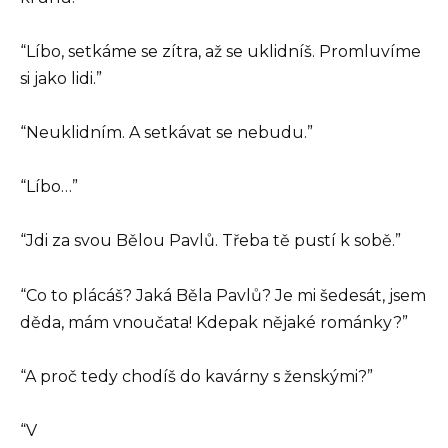
“Líbo, setkáme se zítra, až se uklidníš. Promluvíme
si jako lidi.”
“Neuklidním. A setkávat se nebudu.”
“Líbo…”
“Jdi za svou Bělou Pavlů. Třeba tě pustí k sobě.”
“Co to plácáš? Jaká Běla Pavlů? Je mi šedesát, jsem
děda, mám vnoučata! Kdepak nějaké románky?”
“A proč tedy chodíš do kavárny s ženskými?”
“V