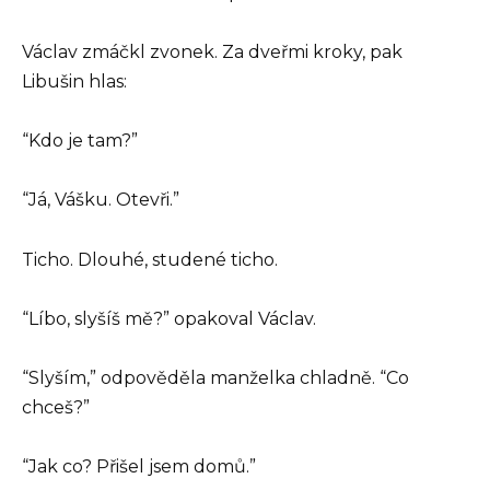
Václav zmáčkl zvonek. Za dveřmi kroky, pak
Libušin hlas:
“Kdo je tam?”
“Já, Vášku. Otevři.”
Ticho. Dlouhé, studené ticho.
“Líbo, slyšíš mě?” opakoval Václav.
“Slyším,” odpověděla manželka chladně. “Co
chceš?”
“Jak co? Přišel jsem domů.”