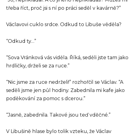
třeba říct, proč jsi s ní po práci seděl v kavárně?”
Václavovi cuklo srdce. Odkud to Libuše věděla?
“Odkud ty…”
“Sova Vránková vás viděla. Říká, seděli jste tam jako
hrdličky, drželi se za ruce.”
“Nic jsme za ruce nedrželi!” rozhořčil se Václav. “A
seděli jsme jen půl hodiny. Zabednila mi kafe jako
poděkování za pomoc s dcerou.”
“Jasně, zabednila. Takové jsou teď vděčné.”
V Libušině hlase bylo tolik vzteku, že Václav