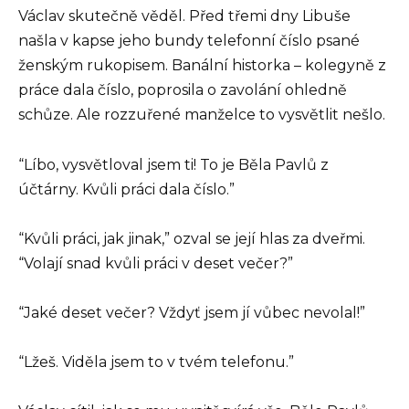
Václav skutečně věděl. Před třemi dny Libuše
našla v kapse jeho bundy telefonní číslo psané
ženským rukopisem. Banální historka – kolegyně z
práce dala číslo, poprosila o zavolání ohledně
schůze. Ale rozzuřené manželce to vysvětlit nešlo.
“Líbo, vysvětloval jsem ti! To je Běla Pavlů z
účtárny. Kvůli práci dala číslo.”
“Kvůli práci, jak jinak,” ozval se její hlas za dveřmi.
“Volají snad kvůli práci v deset večer?”
“Jaké deset večer? Vždyť jsem jí vůbec nevolal!”
“Lžeš. Viděla jsem to v tvém telefonu.”