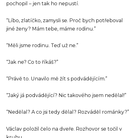
pochopil – jen tak ho nepustí.
“Líbo, zlatíčko, zamysli se. Proč bych potřeboval
jiné ženy? Mám tebe, máme rodinu.”
“Měli jsme rodinu. Teď už ne.”
“Jak ne? Co to říkáš?”
“Právě to. Unavilo mě žít s podvádějícím.”
“Jaký já podvádějící? Nic takového jsem nedělal!”
“Nedělal? A co jsi tedy dělal? Rozváděl románky?”
Václav položil čelo na dveře. Rozhovor se točil v
kruhu.