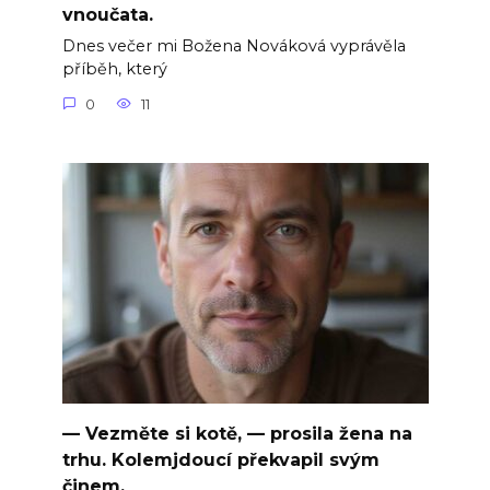
vnoučata.
Dnes večer mi Božena Nováková vyprávěla
příběh, který
0
11
— Vezměte si kotě, — prosila žena na
trhu. Kolemjdoucí překvapil svým
činem.