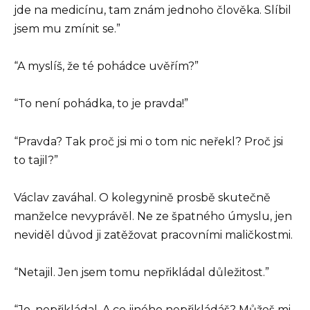
jde na medicínu, tam znám jednoho člověka. Slíbil
jsem mu zmínit se.”
“A myslíš, že té pohádce uvěřím?”
“To není pohádka, to je pravda!”
“Pravda? Tak proč jsi mi o tom nic neřekl? Proč jsi
to tajil?”
Václav zaváhal. O kolegynině prosbě skutečně
manželce nevyprávěl. Ne ze špatného úmyslu, jen
neviděl důvod ji zatěžovat pracovními maličkostmi.
“Netajil. Jen jsem tomu nepřikládal důležitost.”
“Jo, nepřikládal. A co jiného nepřikládáš? Můžeš mi