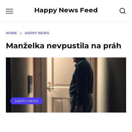
Skip
Happy News Feed
to
content
HOME
»
HAPPY NEWS
Manželka nevpustila na práh
HAPPY NEWS