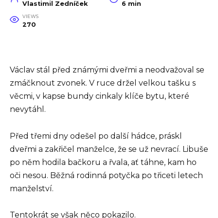
Vlastimil Zedníček
6 min
VIEWS
270
Václav stál před známými dveřmi a neodvažoval se
zmáčknout zvonek. V ruce držel velkou tašku s
věcmi, v kapse bundy cinkaly klíče bytu, které
nevytáhl.
Před třemi dny odešel po další hádce, práskl
dveřmi a zakřičel manželce, že se už nevrací. Libuše
po něm hodila bačkoru a řvala, ať táhne, kam ho
oči nesou. Běžná rodinná potyčka po třiceti letech
manželství.
Tentokrát se však něco pokazilo.