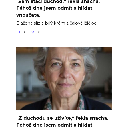
„Vám stačí důchod,“ řekla snacha.
Téhož dne jsem odmítla hlídat
vnoučata.
Blažena slízla bílý krém z čajové lžičky;
0
39
„Z důchodu se uživíte,“ řekla snacha.
Téhož dne jsem odmítla hlídat