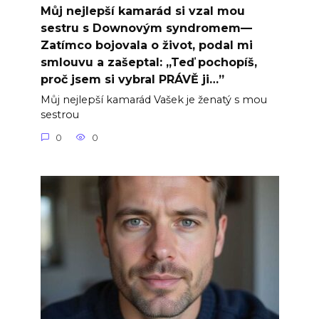
Můj nejlepší kamarád si vzal mou
sestru s Downovým syndromem—
Zatímco bojovala o život, podal mi
smlouvu a zašeptal: „Teď pochopíš,
proč jsem si vybral PRÁVĚ ji…”
Můj nejlepší kamarád Vašek je ženatý s mou
sestrou
0
0