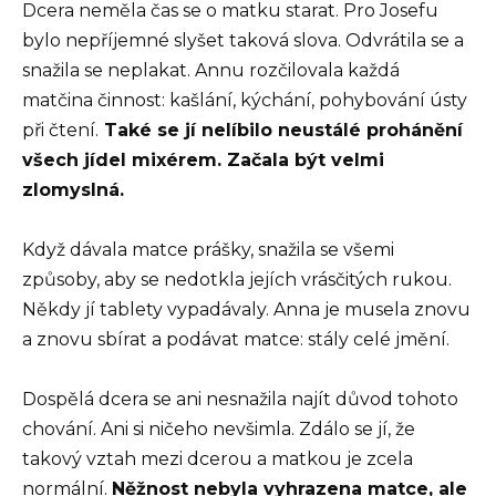
Dcera neměla čas se o matku starat. Pro Josefu
bylo nepříjemné slyšet taková slova. Odvrátila se a
snažila se neplakat. Annu rozčilovala každá
matčina činnost: kašlání, kýchání, pohybování ústy
při čtení.
Také se jí nelíbilo neustálé prohánění
všech jídel mixérem. Začala být velmi
zlomyslná.
Když dávala matce prášky, snažila se všemi
způsoby, aby se nedotkla jejích vrásčitých rukou.
Někdy jí tablety vypadávaly. Anna je musela znovu
a znovu sbírat a podávat matce: stály celé jmění.
Dospělá dcera se ani nesnažila najít důvod tohoto
chování. Ani si ničeho nevšimla. Zdálo se jí, že
takový vztah mezi dcerou a matkou je zcela
normální.
Něžnost nebyla vyhrazena matce, ale