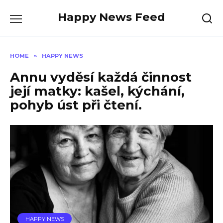
Skip
Happy News Feed
to
content
HOME
»
HAPPY NEWS
Annu vyděsí každá činnost
její matky: kašel, kýchání,
pohyb úst při čtení.
HAPPY NEWS