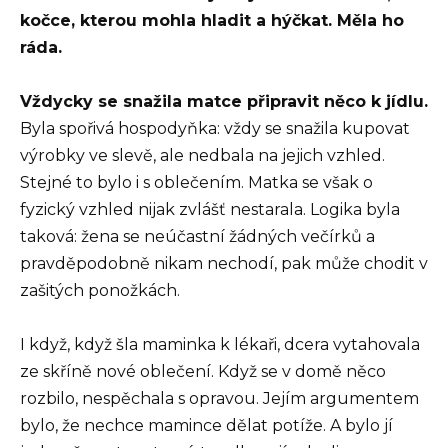
kočce, kterou mohla hladit a hýčkat. Měla ho
ráda.
Vždycky se snažila matce připravit něco k jídlu.
Byla spořivá hospodyňka: vždy se snažila kupovat
výrobky ve slevě, ale nedbala na jejich vzhled.
Stejné to bylo i s oblečením. Matka se však o
fyzický vzhled nijak zvlášť nestarala. Logika byla
taková: žena se neúčastní žádných večírků a
pravděpodobně nikam nechodí, pak může chodit v
zašitých ponožkách.
I když, když šla maminka k lékaři, dcera vytahovala
ze skříně nové oblečení. Když se v domě něco
rozbilo, nespěchala s opravou. Jejím argumentem
bylo, že nechce mamince dělat potíže. A bylo jí