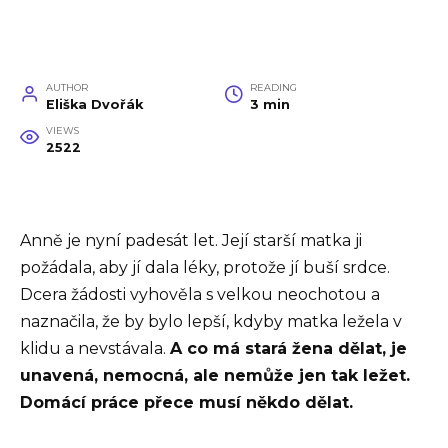
AUTHOR
READING
Eliška Dvořák
3 min
VIEWS
2522
Anně je nyní padesát let. Její starší matka ji
požádala, aby jí dala léky, protože jí buší srdce.
Dcera žádosti vyhověla s velkou neochotou a
naznačila, že by bylo lepší, kdyby matka ležela v
klidu a nevstávala.
A co má stará žena dělat, je
unavená, nemocná, ale nemůže jen tak ležet.
Domácí práce přece musí někdo dělat.