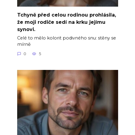
Tchyně před celou rodinou prohlásila,
že moji rodiče sedí na krku jejímu
synovi.
Celé to mělo kolorit podivného snu: stěny se
mírně
0
5