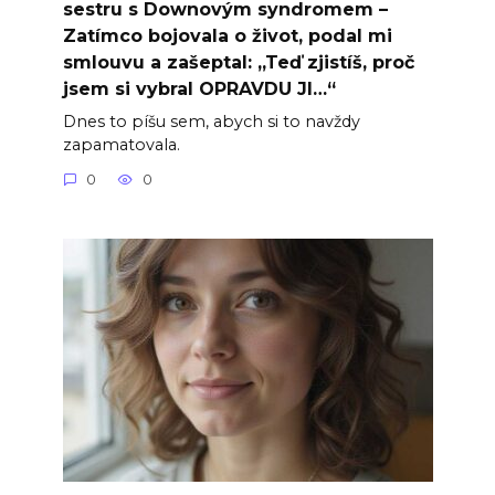
sestru s Downovým syndromem –
Zatímco bojovala o život, podal mi
smlouvu a zašeptal: „Teď zjistíš, proč
jsem si vybral OPRAVDU JI…“
Dnes to píšu sem, abych si to navždy
zapamatovala.
0
0