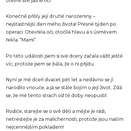
otevře své jasné oči.
Konečně přišly její druhé narozeniny –
nejšťastnější den mého života! Přesně týden po
operaci. Otevřela oči, otočila hlavu a s úsměvem
řekla: “Mami”.
Po této události jsem si své dcery začala vážit ještě
víc, protože jsem se bála, že o ni přijdu.
Nyní je mé dceři dvacet pět let a nedávno se jí
narodilo vnouče, a já se stále bojím o její život. Zdá
se, že mě tento strach od té doby neopustil.
Rodiče, starejte se o své děti a mějte je rádi,
netrestejte je za malichernosti, protože jsou naším
nejcennějším pokladem!