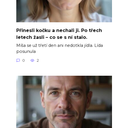
Přinesli kočku a nechali ji. Po třech
letech žasli – co se s ní stalo.
Míša se už třetí den ani nedotkla jídla. Lída
posunula
0
2