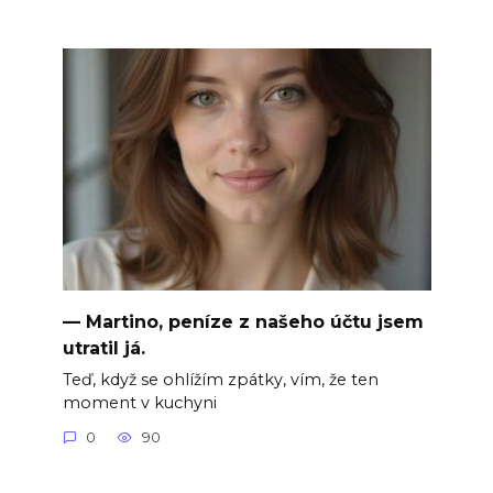
— Martino, peníze z našeho účtu jsem
utratil já.
Teď, když se ohlížím zpátky, vím, že ten
moment v kuchyni
0
90