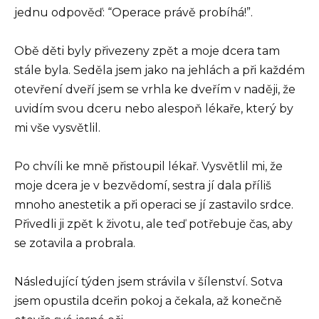
jednu odpověď: “Operace právě probíhá!”.
Obě děti byly přivezeny zpět a moje dcera tam
stále byla. Seděla jsem jako na jehlách a při každém
otevření dveří jsem se vrhla ke dveřím v naději, že
uvidím svou dceru nebo alespoň lékaře, který by
mi vše vysvětlil.
Po chvíli ke mně přistoupil lékař. Vysvětlil mi, že
moje dcera je v bezvědomí, sestra jí dala příliš
mnoho anestetik a při operaci se jí zastavilo srdce.
Přivedli ji zpět k životu, ale teď potřebuje čas, aby
se zotavila a probrala.
Následující týden jsem strávila v šílenství. Sotva
jsem opustila dceřin pokoj a čekala, až konečně