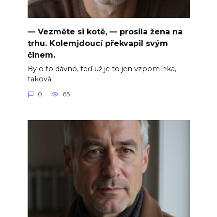
— Vezměte si kotě, — prosila žena na
trhu. Kolemjdoucí překvapil svým
činem.
Bylo to dávno, teď už je to jen vzpomínka,
taková
0
65