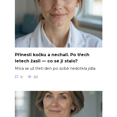
Přinesli kočku a nechali. Po třech
letech žasli — co se jí stalo?
Míca se už třetí den po sobě nedotkla jídla.
0
20