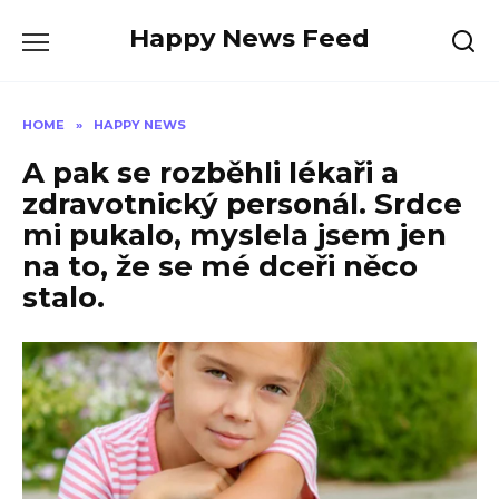
Skip
Happy News Feed
to
content
HOME
»
HAPPY NEWS
A pak se rozběhli lékaři a
zdravotnický personál. Srdce
mi pukalo, myslela jsem jen
na to, že se mé dceři něco
stalo.