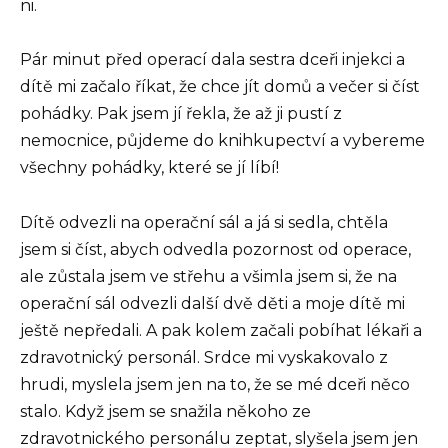
ni.
Pár minut před operací dala sestra dceři injekci a
dítě mi začalo říkat, že chce jít domů a večer si číst
pohádky. Pak jsem jí řekla, že až ji pustí z
nemocnice, půjdeme do knihkupectví a vybereme
všechny pohádky, které se jí líbí!
Dítě odvezli na operační sál a já si sedla, chtěla
jsem si číst, abych odvedla pozornost od operace,
ale zůstala jsem ve střehu a všimla jsem si, že na
operační sál odvezli další dvě děti a moje dítě mi
ještě nepředali. A pak kolem začali pobíhat lékaři a
zdravotnický personál. Srdce mi vyskakovalo z
hrudi, myslela jsem jen na to, že se mé dceři něco
stalo. Když jsem se snažila někoho ze
zdravotnického personálu zeptat, slyšela jsem jen