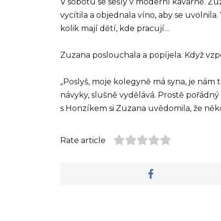
V sobotu se sešly v moderní kavárně. Zuz
vycítila a objednala víno, aby se uvolnila
kolik mají dětí, kde pracují…
Zuzana poslouchala a popíjela. Když vzp
„Poslyš, moje kolegyně má syna, je nám 
návyky, slušně vydělává. Prostě pořádný
s Honzíkem si Zuzana uvědomila, že někdy
Rate article