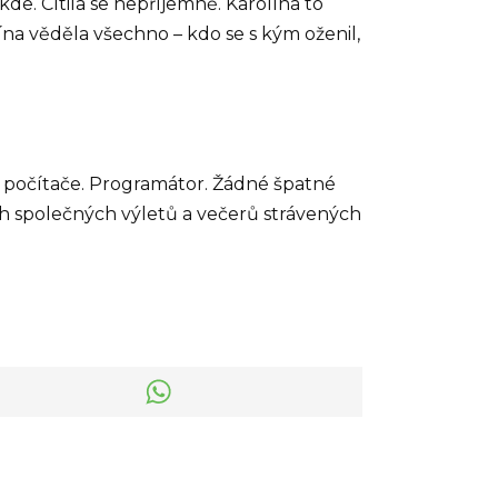
de. Cítila se nepříjemně. Karolína to
olína věděla všechno – kdo se s kým oženil,
 u počítače. Programátor. Žádné špatné
ch společných výletů a večerů strávených