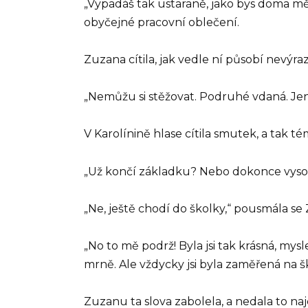
„Vypadáš tak ustaraně, jako bys doma mě
obyčejné pracovní oblečení.
Zuzana cítila, jak vedle ní působí nevýraz
„Nemůžu si stěžovat. Podruhé vdaná. Jen 
V Karolínině hlase cítila smutek, a tak té
„Už končí základku? Nebo dokonce vys
„Ne, ještě chodí do školky,“ pousmála se
„No to mě podrž! Byla jsi tak krásná, mysl
mrně. Ale vždycky jsi byla zaměřená na šk
Zuzanu ta slova zabolela, a nedala to naj