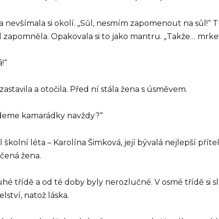
nevšímala si okolí. „Sůl, nesmím zapomenout na sůl!“ Tu
 zapomněla. Opakovala si to jako mantru. „Takže… mrke
!“
zastavila a otočila. Před ní stála žena s úsměvem.
budeme kamarádky navždy?“
 školní léta – Karolína Šimková, její bývalá nejlepší pří
čená žena.
hé třídě a od té doby byly nerozlučné. V osmé třídě si slíb
lství, natož láska.