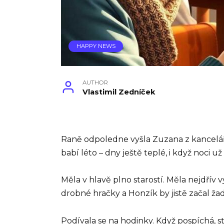
HAPPY NEWS
AUTHOR
Vlastimil Zedníček
Raně odpoledne vyšla Zuzana z kancelář
babí léto – dny ještě teplé, i když noci už
Měla v hlavě plno starostí. Měla nejdří
drobné hračky a Honzík by jistě začal ža
Podívala se na hodinky. Když pospíchá, s