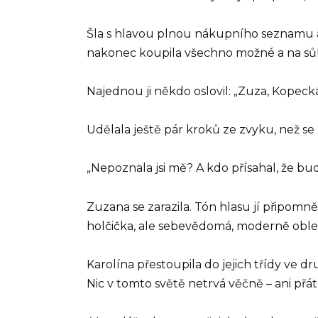
Šla s hlavou plnou nákupního seznamu a 
nakonec koupila všechno možné a na sůl
Najednou ji někdo oslovil: „Zuza, Kopecká
Udělala ještě pár kroků ze zvyku, než se 
„Nepoznala jsi mě? A kdo přísahal, že 
Zuzana se zarazila. Tón hlasu jí připomněl
holčička, ale sebevědomá, moderně oble
Karolína přestoupila do jejich třídy ve dru
Nic v tomto světě netrvá věčně – ani přáte