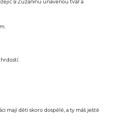
žejíc si Zuzaninu unavenou tvář a
am.
 hrdostí.
áci mají děti skoro dospělé, a ty máš ještě