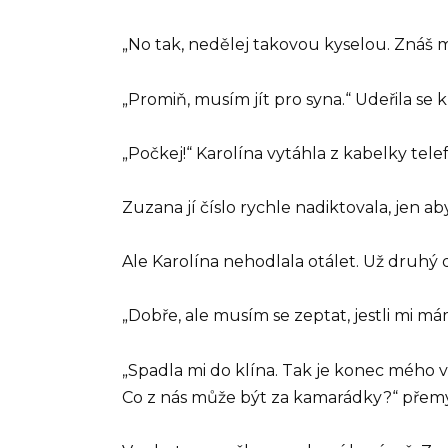
„No tak, nedělej takovou kyselou. Znáš 
„Promiň, musím jít pro syna.“ Udeřila se
„Počkej!“ Karolína vytáhla z kabelky tele
Zuzana jí číslo rychle nadiktovala, jen aby
Ale Karolína nehodlala otálet. Už druhý 
„Dobře, ale musím se zeptat, jestli mi m
„Spadla mi do klína. Tak je konec mého 
Co z nás může být za kamarádky?“ přemýšl