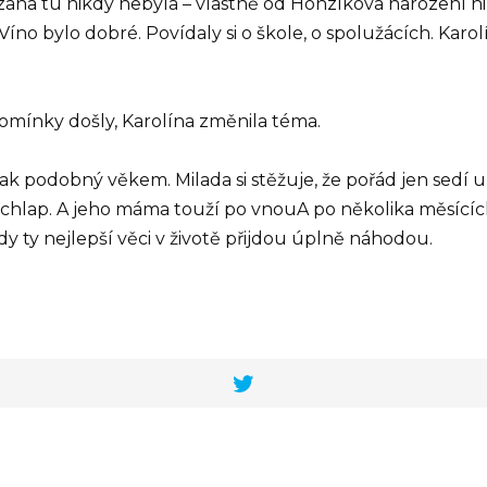
ana tu nikdy nebyla – vlastně od Honzíkova narození nik
. Víno bylo dobré. Povídaly si o škole, o spolužácích. Kar
omínky došly, Karolína změnila téma.
tak podobný věkem. Milada si stěžuje, že pořád jen sedí
 chlap. A jeho máma touží po vnouA po několika měsící
 ty nejlepší věci v životě přijdou úplně náhodou.