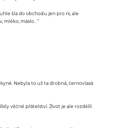
hle šla do obchodu jen pro ni, ale
v, mléko, máslo…“
telkyně. Nebyla to už ta drobná, černovlasá
ily věčné přátelství. Život je ale rozdělil.