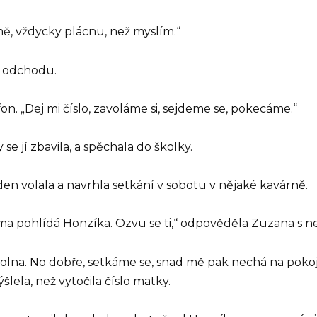
mě, vždycky plácnu, než myslím.“
 k odchodu.
fon. „Dej mi číslo, zavoláme si, sejdeme se, pokecáme.“
 se jí zbavila, a spěchala do školky.
den volala a navrhla setkání v sobotu v nějaké kavárně.
áma pohlídá Honzíka. Ozvu se ti,“ odpověděla Zuzana s n
volna. No dobře, setkáme se, snad mě pak nechá na pokoj
ela, než vytočila číslo matky.