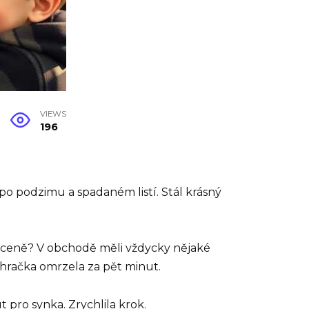
VIEWS
196
 podzimu a spadaném listí. Stál krásný
ráceně? V obchodě měli vždycky nějaké
 hračka omrzela za pět minut.
 pro synka. Zrychlila krok.