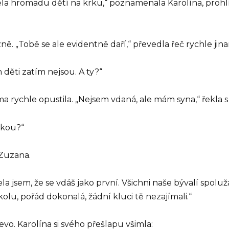
la hromadu dětí na krku,“ poznamenala Karolína, prohlí
ně. „Tobě se ale evidentně daří,“ převedla řeč rychle jin
děti zatím nejsou. A ty?“
ma rychle opustila. „Nejsem vdaná, ale mám syna,“ řekla s
okou?“
 Zuzana.
ela jsem, že se vdáš jako první. Všichni naše bývalí spoluž
olu, pořád dokonalá, žádní kluci tě nezajímali.“
evo. Karolína si svého přešlapu všimla: