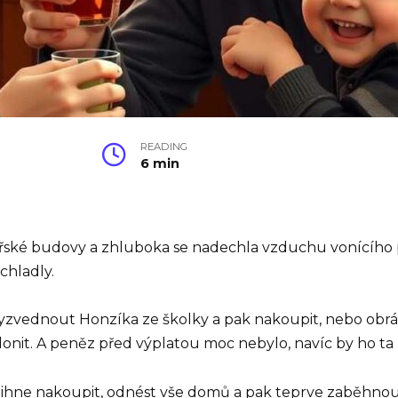
READING
6 min
ské budovy a zhluboka se nadechla vzduchu vonícího po
 chladly.
v vyzvednout Honzíka ze školky a pak nakoupit, nebo ob
donit. A peněz před výplatou moc nebylo, navíc by ho ta
tihne nakoupit, odnést vše domů a pak teprve zaběhnout