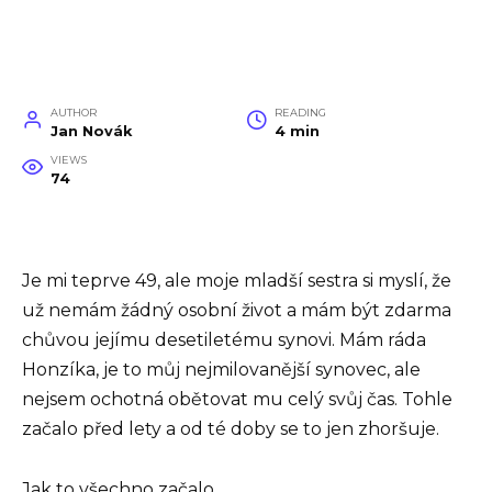
AUTHOR
READING
Jan Novák
4 min
VIEWS
74
Je mi teprve 49, ale moje mladší sestra si myslí, že
už nemám žádný osobní život a mám být zdarma
chůvou jejímu desetiletému synovi. Mám ráda
Honzíka, je to můj nejmilovanější synovec, ale
nejsem ochotná obětovat mu celý svůj čas. Tohle
začalo před lety a od té doby se to jen zhoršuje.
Jak to všechno začalo