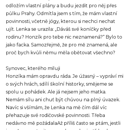
odložím vlastní plány a budu jezdit pro něj přes
půlku Prahy. Odmítla jsem s tím, že mám vlastní
povinnosti, včetně jógy, kterou si nechci nechat
ujít. Lenka se urazila: „Dáváš své koníčky před
rodinu? Honzík pro tebe nic neznamená?“ Bylo to
jako facka. Samozřejmě, že pro mě znamená, ale
proč bych kvůli němu měla obětovat všechno?
Synovec, kterého miluji
Honzíka mám opravdu ráda. Je úžasný – vypráví mi
o svých hrách, sdílí školní historky, smějeme se
spolu u pohádek. Ale já nejsem jeho matka.
Nemám sílu ani chuť být chůvou na plný úvazek.
Navíc si všímám, že Lenka na mě čím dál víc
přehazuje své rodičovské povinnosti. Třeba
nedávno mě požádalaAž příliš často se ptám, jestli