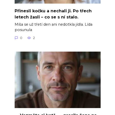
Přinesli kočku a nechali ji. Po třech
letech žasli – co se s ní stalo.
Míša se už třetí den ani nedotkla jídla. Lída
posunula
0
2