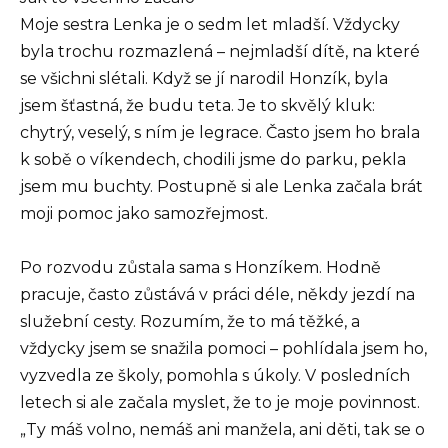
Moje sestra Lenka je o sedm let mladší. Vždycky
byla trochu rozmazlená – nejmladší dítě, na které
se všichni slétali. Když se jí narodil Honzík, byla
jsem šťastná, že budu teta. Je to skvělý kluk:
chytrý, veselý, s ním je legrace. Často jsem ho brala
k sobě o víkendech, chodili jsme do parku, pekla
jsem mu buchty. Postupně si ale Lenka začala brát
moji pomoc jako samozřejmost.
Po rozvodu zůstala sama s Honzíkem. Hodně
pracuje, často zůstává v práci déle, někdy jezdí na
služební cesty. Rozumím, že to má těžké, a
vždycky jsem se snažila pomoci – pohlídala jsem ho,
vyzvedla ze školy, pomohla s úkoly. V posledních
letech si ale začala myslet, že to je moje povinnost.
„Ty máš volno, nemáš ani manžela, ani děti, tak se o