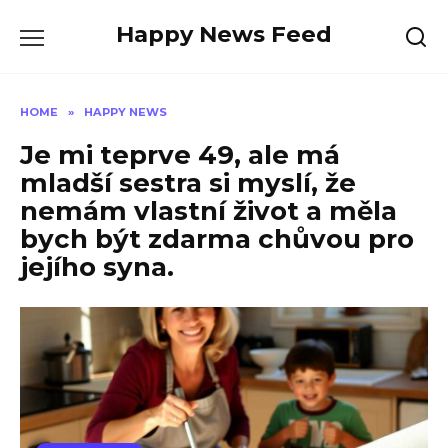
Skip
Happy News Feed
to
content
HOME
»
HAPPY NEWS
Je mi teprve 49, ale má
mladší sestra si myslí, že
nemám vlastní život a měla
bych být zdarma chůvou pro
jejího syna.