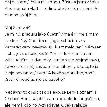
něj postarej,“ řekla mi jednou. Zůstala jsem v šoku.
Ano, nemám vlastní rodinu, ale to neznamená, že
nemám svůj život!
Můj život v 49
Je mi 49, pracuju jako účetní v malé firmě a mám
své koníčky. Chodím na jógu, scházím se s
kamarádkami, navštěvuju kurz malování. Mám sen
– chci jet do Itálie, vidět Řím a Florencii. Na ten
výlet šetřím už dva roky. Lenka si ale zřejmě myslí,
že všechen můj čas patří Honzíkovi. „Jsi teta, to je
tvoje povinnost,“ tvrdí. A když se ohradím, dodá:
„Stejně neděláš nic důležitého.“
Nedávno to došlo tak daleko, že Lenka oznámila,
že chce Honzíka přihlásit na odpolední angličtinu,
ale nemá kdo ho vyzvedávat. Očekávala, že