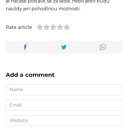
je načase postavit se za sebe, nebo jestli budu
navždy jen pohodlnou možností.
Rate article
Add a comment
Name
*
Email
*
Website