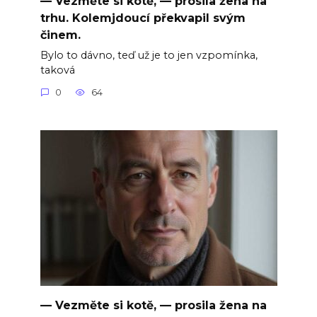
— Vezměte si kotě, — prosila žena na
trhu. Kolemjdoucí překvapil svým
činem.
Bylo to dávno, teď už je to jen vzpomínka,
taková
0
64
— Vezměte si kotě, — prosila žena na